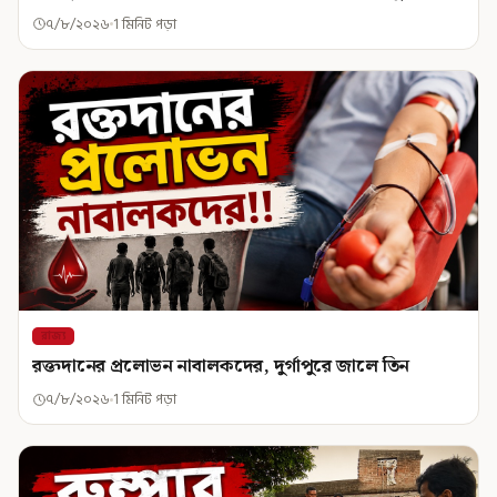
৭/৮/২০২৬
1 মিনিট পড়া
রাজ্য
রক্তদানের প্রলোভন নাবালকদের, দুর্গাপুরে জালে তিন
৭/৮/২০২৬
1 মিনিট পড়া