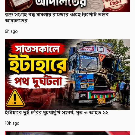
রক্ত সংগ্রহ বন্ধ মামলায় রাজ্যের কাছে রিপোর্ট তলব
আদালতের
6h ago
ইটাহারে দুই লরির মুখোমুখি সংঘর্ষ, মৃত ৩ আহত ১২
10h ago