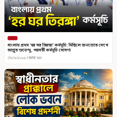
রাজ্য
বাংলায় প্রথম ‘হর ঘর তিরঙ্গা’ কর্মসূচি: মিছিলে জনস্রোত দেখে
আপ্লুত শুভেন্দু, পরবর্তী কর্মসূচি ঘোষণা
৭/৮/২০২৬
1 মিনিট পড়া