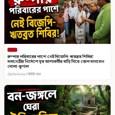
রাজ্য
রুম্পার পরিবারের পাশে নেই বিজেপি-ঋতব্রত শিবির!
দলনেত্রীর নির্দেশে মৃত আশাকর্মীর বাড়ি গিয়ে তোপ দাগলেন
দোলা-কুণাল
৭/৮/২০২৬
1 মিনিট পড়া