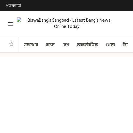
কলকাতা
মহানগর
রাজ্য
দেশ
আন্তর্জাতিক
খেলা
বিনো