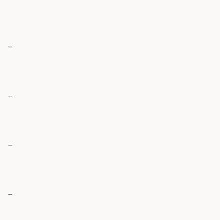
_
_
_
_