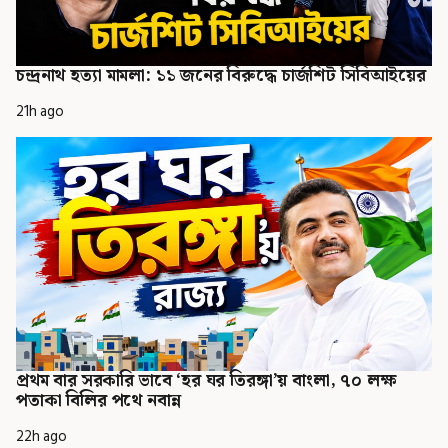
চন্দ্রনাথ হত্যা মামলা: ১১ জনের বিরুদ্ধে চার্জশিট সিবিআইয়ের
21h ago
প্রথম বার সরকারি ভাবে ‘হর ঘর তিরঙ্গা’য় বাংলা, ৭০ লক্ষ
পতাকা বিলির পথে নবান্ন
22h ago