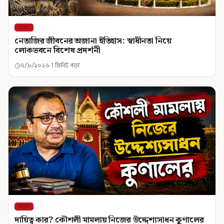
রাজ্য
নেতাজির জীবনের অজানা ইতিহাস: স্বাধীনতা নিয়ে
লোকভবনে বিশেষ প্রদর্শনী
৭/৮/২০২৬
1 মিনিট পড়া
রাজ্য
দায়িত্ব কার? কৌশলী মামলায় নিজের উদ্দেশ্যসাধন কুণালের