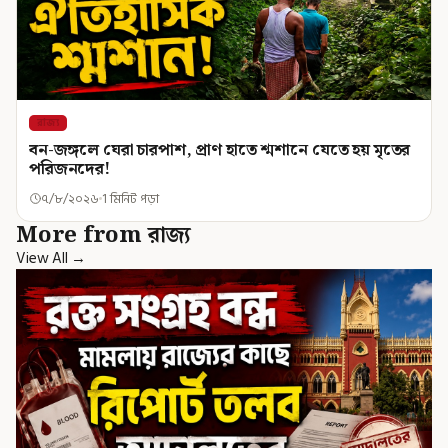
রাজ্য
বন-জঙ্গলে ঘেরা চারপাশ, প্রাণ হাতে শ্মশানে যেতে হয় মৃতের
পরিজনদের!
৭/৮/২০২৬
1 মিনিট পড়া
More from রাজ্য
View All →