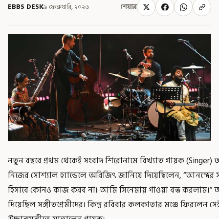
EBBS DESK
৯ ফেব্রুয়ারি, ২০২৬
শেয়ার
নতুন বছরে প্রথম থেকেই সংবাদ শিরোনামে বিখ্যাত গায়ক (Singer) অ
নিজের সোশ্যাল হ্যান্ডেলে অরিজিৎ জানিয়ে দিয়েছিলেন, “আনন্দের 
হিসাবে কোনও কাজ করব না। আমি সিনেমায় গাওয়া বন্ধ করলাম।” অরিজ
দিয়েছিল সঙ্গীতপ্রেমীদের। কিন্তু রবিবার কলকাতার মঞ্চে ফিরলেন স