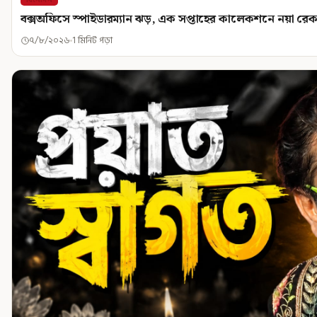
বক্সঅফিসে স্পাইডারম্যান ঝড়, এক সপ্তাহের কালেকশনে নয়া রেকর
৭/৮/২০২৬
1 মিনিট পড়া