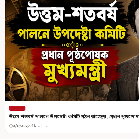
বিনোদন
উত্তম-শতবর্ষ পালনে উপদেষ্টা কমিটি গঠন রাজ্যের, প্রধান পৃষ্ঠপোষক ম
৭/৮/২০২৬
1 মিনিট পড়া