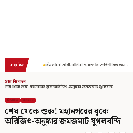
াঙ্গে রড! বিজেপিশাসিত অসমে নাবালিকার নৃশংস পরিণতি
ব্রড পর্বতশৃঙ
ব্রেকিং
হোম
›
বিনোদন
›
শেষ থেকে শুরু! মহানগরের বুকে অরিজিৎ-অনুষ্কার জমজমাট যুগলবন্দি
বিনোদন
মহানগর
শেষ থেকে শুরু! মহানগরের বুকে
অরিজিৎ-অনুষ্কার জমজমাট যুগলবন্দি