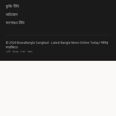
কুকি নীতি
অভিযোগ
সংশোধন নীতি
© 2026 BiswaBangla Sangbad - Latest Bangla News Online Today। সর্বস্বত্ব
সংরক্ষিত।
একটি স্বতন্ত্র সংবাদ প্রকল্প