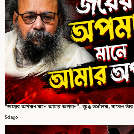
"জয়ের অপমান মানে আমার অপমান", ক্ষুব্ধ তসলিমা, যাবেন তাঁর
5d ago