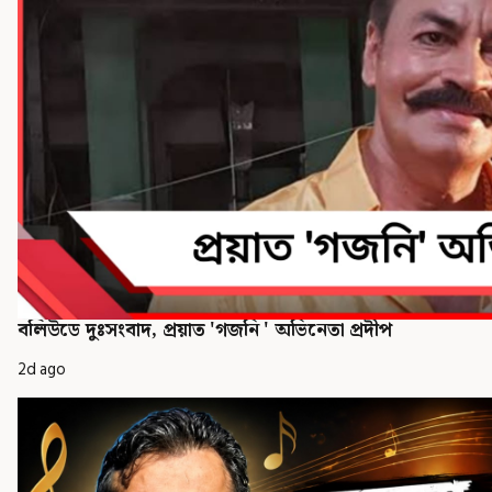
বলিউডে দুঃসংবাদ, প্রয়াত 'গজনি ' অভিনেতা প্রদীপ
2d ago