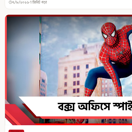
৭/৮/২০২৬
1 মিনিট পড়া
বিনোদন