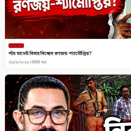
বিনোদন
পাঁচ মাসেই বিবাহ বিচ্ছেদ রণজয়-শ্যামৌপ্তির?
৫/৮/২০২৬
1 মিনিট পড়া