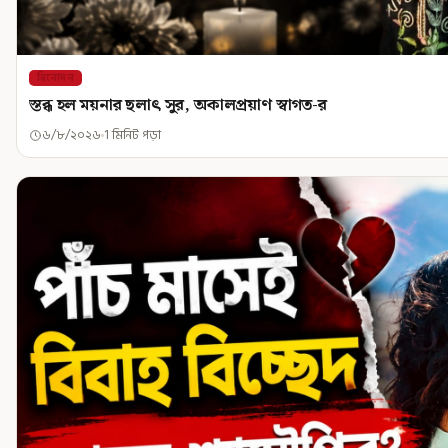
বিনোদন
স্তব্ধ হল ময়নার ছলাৎ সুর, অকালপ্রয়াণ স্বাগত-র
৬/৮/২০২৬
1 মিনিট পড়া