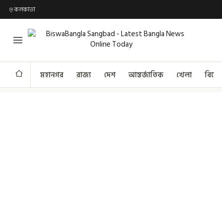
কলকাতা
মহানগর
রাজ্য
দেশ
আন্তর্জাতিক
খেলা
বিনো