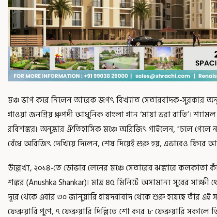
মঞ্চ ভাগ করে নিলেন আরেক জগৎ বিখ্যাত সেতারবাদক-সুরকার অনুষ্কা 
গাওয়া জনপ্রিয় ধ্রুপদী আধুনিক বাংলা গান ‘মায়া ভরা রাতি’। শ্যামল
রবিশঙ্কর। অনুষ্কার ঐতিহাসিক মঞ্চে অরিজিৎ গাইলেন, "চলে গেলে না
বেঁধে অরিজিৎ দেখিয়ে দিলেন, শেষ দিয়েই শুরু হয়, এভাবেও ফিরে আস
উল্লেখ্য, ২০১৪-তে ডোভার লেনের মঞ্চে সেতারের ঝঙ্কারে কলকাতা কাঁ
শঙ্কর (Anushka Shankar)। মাত্র ৪৫ মিনিটে অসামান্য সুরের সাক্
দূরে থেকে এবার ৩০ জানুয়ারি হায়দরাবাদ থেকে শুরু হয়েছে তাঁর এই সফর।
ফেব্রুয়ারি পুণে, ৭ ফেব্রুয়ারি দিল্লিতে শো করে ৮ ফেব্রুয়ারি সকাল