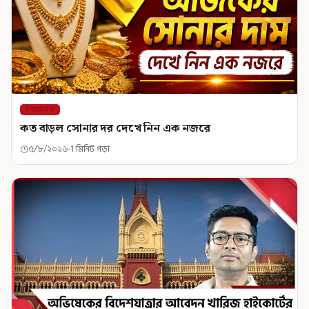
শিরোনাম
কত বাড়ল সোনার দর দেখে নিন এক নজরে
৫/৮/২০২৬
1 মিনিট পড়া