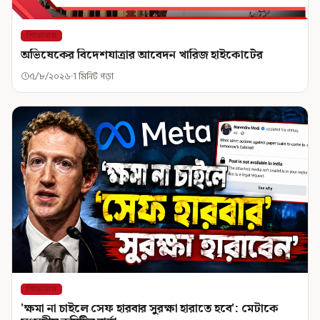
শিরোনাম
অভিষেকের বিদেশযাত্রার আবেদন খারিজ হাইকোর্টের
৫/৮/২০২৬
1 মিনিট পড়া
শিরোনাম
'ক্ষমা না চাইলে সেফ হারবার সুরক্ষা হারাতে হবে': মেটাকে