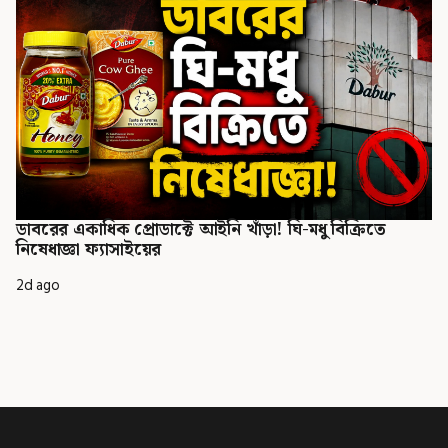
ডাবরের একাধিক প্রোডাক্টে আইনি খাঁড়া! ঘি-মধু বিক্রিতে
নিষেধাজ্ঞা ফ্যাসাইয়ের
2d ago