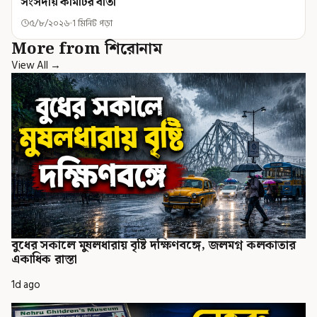
সংসদীয় কমিটির বার্তা
৫/৮/২০২৬
1 মিনিট পড়া
More from শিরোনাম
View All →
বুধের সকালে মুষলধারায় বৃষ্টি দক্ষিণবঙ্গে, জলমগ্ন কলকাতার
একাধিক রাস্তা
1d ago