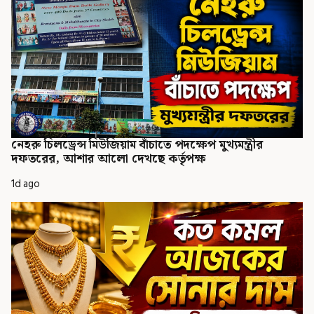
নেহরু চিলড্রেন্স মিউজিয়াম বাঁচাতে পদক্ষেপ মুখ্যমন্ত্রীর
দফতরের, আশার আলো দেখছে কর্তৃপক্ষ
1d ago