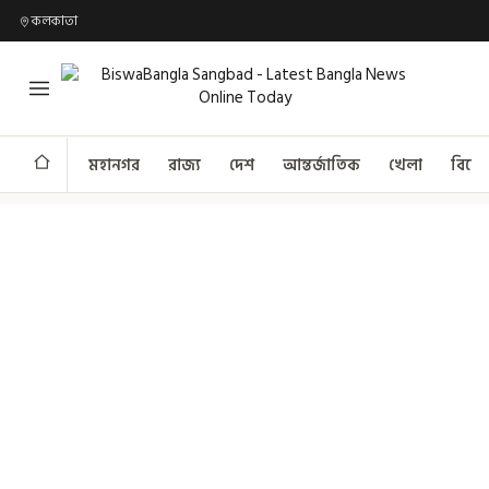
কলকাতা
মহানগর
রাজ্য
দেশ
আন্তর্জাতিক
খেলা
বিনো