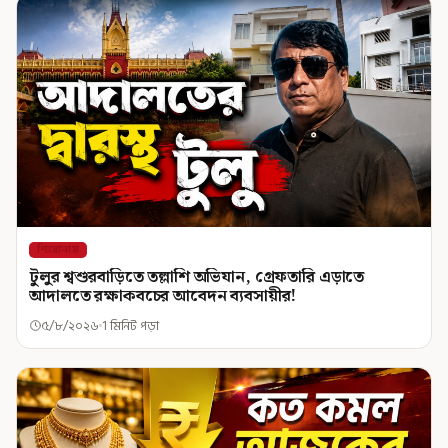
শিরোনাম
টুলুর শ্বশুরবাড়িতে তল্লাশি অভিযান, গ্রেফতারি এড়াতে
আদালতে রক্ষাকবচের আবেদন ব্যবসায়ীর!
৫/৮/২০২৬
1 মিনিট পড়া