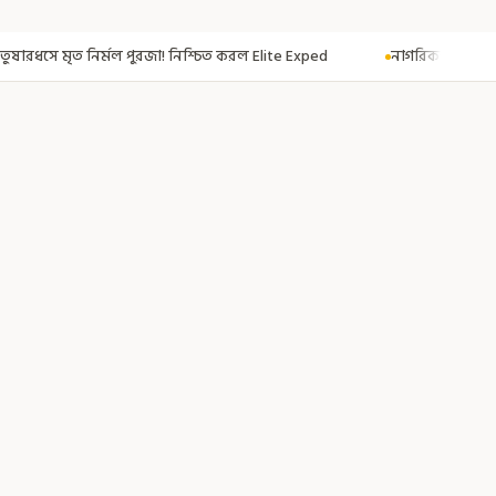
শ্চিত করল Elite Exped
নাগরিকত্ব দিতেই CAA! ৩০০ মতুয়াকে নাগরিকত্বের সার্