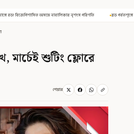
াবালিকার নৃশংস পরিণতি
ব্রড পর্বতশৃঙ্গে তুষারধসে মৃত নির্মল পুরজা! নি
শা
, মার্চেই শুটিং ফ্লোরে
শেয়ার