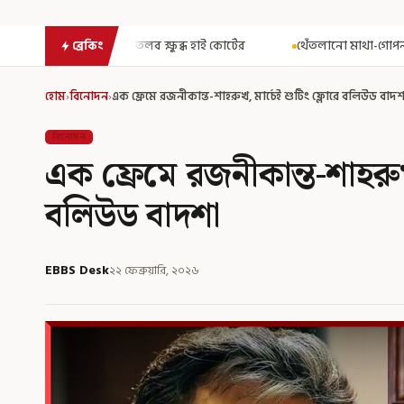
ুব্ধ হাই কোর্টের
থেঁতলানো মাথা-গোপনাঙ্গে রড! বিজেপিশাসিত অসমে ন
ব্রেকিং
হোম
›
বিনোদন
›
এক ফ্রেমে রজনীকান্ত-শাহরুখ, মার্চেই শুটিং ফ্লোরে বলিউড বাদ
বিনোদন
এক ফ্রেমে রজনীকান্ত-শাহরুখ
বলিউড বাদশা
EBBS Desk
২২ ফেব্রুয়ারি, ২০২৬