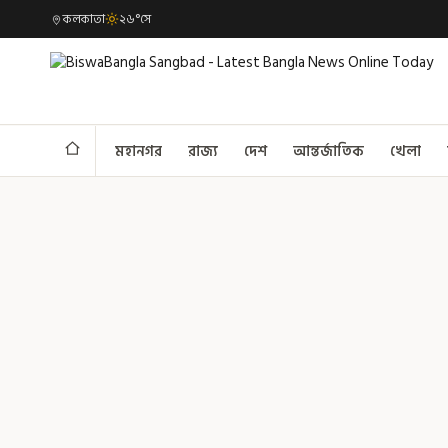
কলকাতা
২৬°সে
মহানগর
রাজ্য
দেশ
আন্তর্জাতিক
খেলা