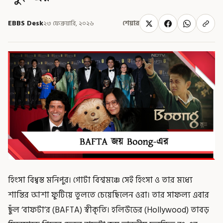
EBBS Desk
২৩ ফেব্রুয়ারি, ২০২৬
শেয়ার
হিংসা বিধ্বস্ত মনিপুর। গোটা বিশ্বমঞ্চে সেই হিংসা ও তার মধ্যে
শান্তির আশা ফুটিয়ে তুলতে চেয়েছিলেন ওরা। তার সাফল্য এবার
ছুঁল ‘বাফটা’র (BAFTA) স্বীকৃতি। হলিউডের (Hollywood) তাবড়