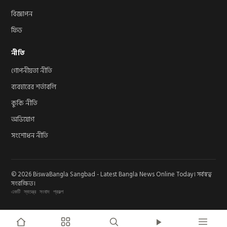
বিজ্ঞাপন
ফিড
নীতি
গোপনীয়তা নীতি
ব্যবহারের শর্তাবলি
কুকি নীতি
অভিযোগ
সংশোধন নীতি
© 2026 BiswaBangla Sangbad - Latest Bangla News Online Today। সর্বস্বত্ব
সংরক্ষিত।
একটি স্বতন্ত্র সংবাদ প্রকল্প