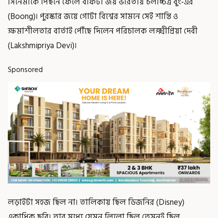
সিনেমাকে পিছনে ফেলে বাফটা জয় ভারতীয় চলচ্চিত্র বুং-এর
(Boong)। পুরস্কার জয়ে গোটা বিশ্বের সামনে সেই শান্তি ও
ক্ষমাশীলতার বার্তাই পৌঁছে দিলেন পরিচালক লক্ষ্মীপ্রিয়া দেবী
(Lakshmipriya Devi)।
Sponsored
লড়াইটা সহজ ছিল না। তালিকায় ছিল ডিজনির (Disney)
একাধিক ছবি। তার মধ্যে যেমন লিলো ছিল তেমনই ছিল