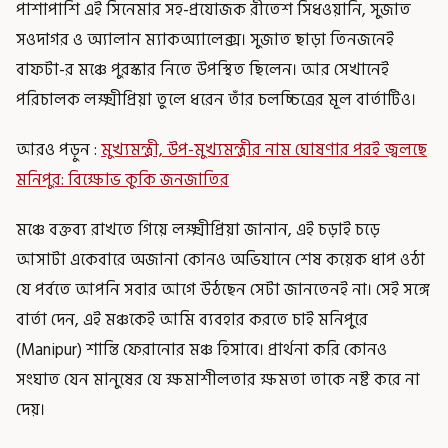
পাশাপাশি এই সিনেমার সহ-প্রযোজক রীতেশ সিধওয়ানি, সুজাত
সওদাগর ও অ্যালান ম্যাকঅ্যালেক্স। সুজাত ছাড়া তিনজনেই
বাফটা-র মঞ্চে পুরস্কার নিতে উপস্থিত ছিলেন। আর সেখানেই
পরিচালক লক্ষ্মীপ্রিয়া তুলে ধরেন তাঁর চলচ্চিত্রের মূল বার্তাটিও।
আরও পড়ুন :
মুখ্যমন্ত্রী, উপ-মুখ্যমন্ত্রীর নাম ঘোষণার পরই জ্বলছে
মনিপুর: বিক্ষোভ কুকি জনজাতির
মঞ্চে বক্তব্য রাখতে গিয়ে লক্ষ্মীপ্রিয়া জানান, এই চড়াই চড়ে
আসাটা একেবারে অজানা কোনও অভিযানে শেষ কয়েক ধাপ ওঠা
যে পর্বতে আপনি সবার আগে উঠছেন সেটা জানতেনই না। সেই সঙ্গে
বার্তা দেন, এই মঞ্চকেই আমি ব্যবহার করতে চাই মনিপুরে
(Manipur) শান্তি ফেরানোর মঞ্চ হিসাবে। প্রার্থনা করি কোনও
সংঘাত যেন মানুষের যে ক্ষমাশীলতার ক্ষমতা তাকে নষ্ট করে না
দেয়।