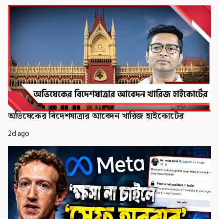
অভিষেকের বিদেশযাত্রার আবেদন খারিজ হাইকোর্টের
2d ago