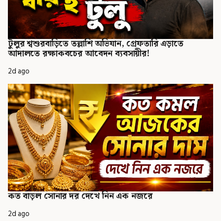
টুলুর শ্বশুরবাড়িতে তল্লাশি অভিযান, গ্রেফতারি এড়াতে
আদালতে রক্ষাকবচের আবেদন ব্যবসায়ীর!
2d ago
কত বাড়ল সোনার দর দেখে নিন এক নজরে
2d ago