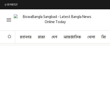
কলকাতা
মহানগর
রাজ্য
দেশ
আন্তর্জাতিক
খেলা
বিনো