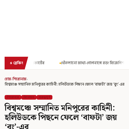
থেঁতলানো মাথা-গোপনাঙ্গে রড! বিজেপিশাসিত অসমে নাবালিকার নৃশংস 
ব্রেকিং
হোম
›
শিরোনাম
›
বিশ্বমঞ্চে সম্মানিত মনিপুরের কাহিনী: হলিউডকে পিছনে ফেলে ‘বাফটা’ জয় ‘বুং’-এর
শিরোনাম
বিনোদন
গুরুত্বপূর্ণ
বিশ্বমঞ্চে সম্মানিত মনিপুরের কাহিনী:
হলিউডকে পিছনে ফেলে ‘বাফটা’ জয়
‘বুং’-এর