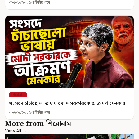
৬/৮/২০২৬
1 মিনিট পড়া
শিরোনাম
সংসদে চাঁচাছোলা ভাষায় মোদি সরকারকে আক্রমণ মেনকার
৬/৮/২০২৬
1 মিনিট পড়া
More from শিরোনাম
View All →