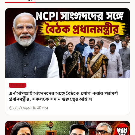
শিরোনাম
এনসিপিআই সাংসদদের সঙ্গে বৈঠকে যোগা করার পরামর্শ
প্রধানমন্ত্রীর, সকলকে সমান গুরুত্বের আশ্বাস
৭/৮/২০২৬
1 মিনিট পড়া