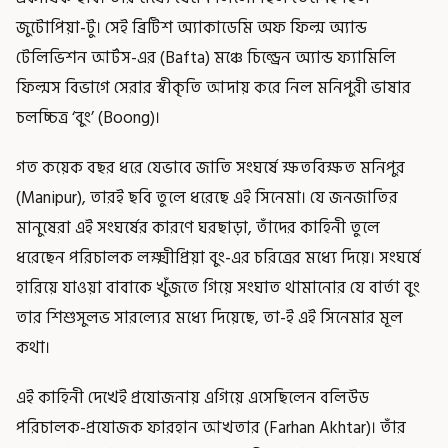
জুটোপিয়া-টু। সেই ব্রিটিশ অ্যাকাডেমি অফ ফিল্ম অ্যান্ড
টেলিভিশন আর্টস-এর (Bafta) মঞ্চে চিল্ড্রেন অ্যান্ড ফ্যামিলি
ফিল্মস বিভাগে সেরার স্বীকৃতি আদায় করে নিল মনিপুরী ভাষার
চলচ্চিত্র ‘বুং’ (Boong)।
গত কয়েক বছর ধরে যেভাবে জাতি সংঘর্ষে ক্ষতবিক্ষত মনিপুর
(Manipur), তারই ছবি তুলে ধরেছে এই সিনেমা। যে জনজাতির
মানুষেরা এই সংঘর্ষের কারণে ঘরছাড়া, তাঁদের কাহিনী তুলে
ধরেছেন পরিচালক লক্ষ্মীপ্রিয়া বুং-এর চরিত্রের মধ্যে দিয়ে। সংঘর্ষে
হারিয়ে যাওয়া বাবাকে খুঁজতে গিয়ে সংঘাত থামানোর যে বার্তা বুং
তার শিশুসুলভ সারল্যের মধ্যে দিয়েছে, তা-ই এই সিনেমার মূল
কথা।
এই কাহিনী দেখেই প্রযোজনায় এগিয়ে এসেছিলেন বলিউড
পরিচালক-প্রযোজক ফারহান আখতার (Farhan Akhtar)। তাঁর