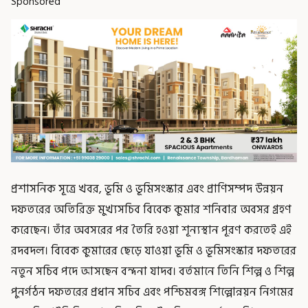
Sponsored
প্রশাসনিক সূত্রে খবর, ভূমি ও ভূমিসংস্কার এবং প্রাণিসম্পদ উন্নয়ন
দফতরের অতিরিক্ত মুখ্যসচিব বিবেক কুমার শনিবার অবসর গ্রহণ
করেছেন। তাঁর অবসরের পর তৈরি হওয়া শূন্যস্থান পূরণ করতেই এই
রদবদল। বিবেক কুমারের ছেড়ে যাওয়া ভূমি ও ভূমিসংস্কার দফতরের
নতুন সচিব পদে আসছেন বন্দনা যাদব। বর্তমানে তিনি শিল্প ও শিল্প
পুনর্গঠন দফতরের প্রধান সচিব এবং পশ্চিমবঙ্গ শিল্পোন্নয়ন নিগমের