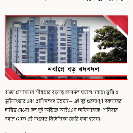
রাজ্য প্রশাসনের শীর্ষস্তরে বড়সড় রদবদল ঘটাল নবান্ন। ভূমি ও
ভূমিসংস্কার এবং প্রাণিসম্পদ উন্নয়ন— এই দুই গুরুত্বপূর্ণ দফতরের
দায়িত্ব দেওয়া হল দুই অভিজ্ঞ আইএএস অফিসারকে। শনিবার
নবান্ন থেকে এই সংক্রান্ত নির্দেশিকা জারি করা হয়েছে।