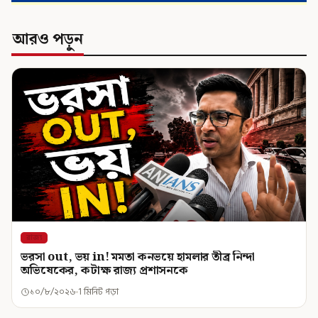
আরও পড়ুন
রাজ্য
ভরসা out, ভয় in! মমতা কনভয়ে হামলার তীব্র নিন্দা
অভিষেকের, কটাক্ষ রাজ্য প্রশাসনকে
১০/৮/২০২৬
1 মিনিট পড়া