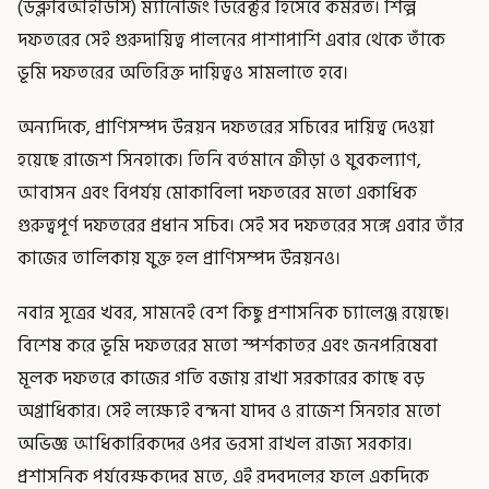
(ডব্লুবিআইডিসি) ম্যানেজিং ডিরেক্টর হিসেবে কর্মরত। শিল্প
দফতরের সেই গুরুদায়িত্ব পালনের পাশাপাশি এবার থেকে তাঁকে
ভূমি দফতরের অতিরিক্ত দায়িত্বও সামলাতে হবে।
অন্যদিকে, প্রাণিসম্পদ উন্নয়ন দফতরের সচিবের দায়িত্ব দেওয়া
হয়েছে রাজেশ সিনহাকে। তিনি বর্তমানে ক্রীড়া ও যুবকল্যাণ,
আবাসন এবং বিপর্যয় মোকাবিলা দফতরের মতো একাধিক
গুরুত্বপূর্ণ দফতরের প্রধান সচিব। সেই সব দফতরের সঙ্গে এবার তাঁর
কাজের তালিকায় যুক্ত হল প্রাণিসম্পদ উন্নয়নও।
নবান্ন সূত্রের খবর, সামনেই বেশ কিছু প্রশাসনিক চ্যালেঞ্জ রয়েছে।
বিশেষ করে ভূমি দফতরের মতো স্পর্শকাতর এবং জনপরিষেবা
মূলক দফতরে কাজের গতি বজায় রাখা সরকারের কাছে বড়
অগ্রাধিকার। সেই লক্ষ্যেই বন্দনা যাদব ও রাজেশ সিনহার মতো
অভিজ্ঞ আধিকারিকদের ওপর ভরসা রাখল রাজ্য সরকার।
প্রশাসনিক পর্যবেক্ষকদের মতে, এই রদবদলের ফলে একদিকে