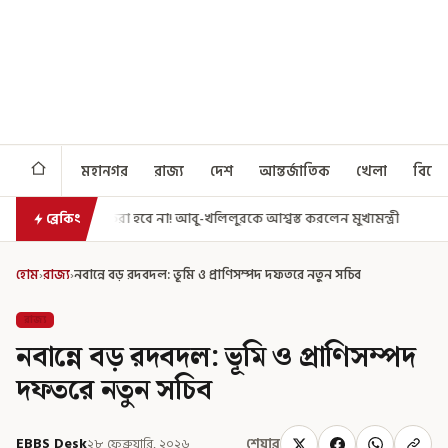
মহানগর
রাজ্য
দেশ
আন্তর্জাতিক
খেলা
বিনো
বে না! আবু-খলিলুরকে আশ্বস্ত করলেন মুখ্যমন্ত্রী
এগিয়ে গেল আরও একধাপ, সপ্
ব্রেকিং
হোম
›
রাজ্য
›
নবান্নে বড় রদবদল: ভূমি ও প্রাণিসম্পদ দফতরে নতুন সচিব
রাজ্য
নবান্নে বড় রদবদল: ভূমি ও প্রাণিসম্পদ
দফতরে নতুন সচিব
EBBS Desk
২৮ ফেব্রুয়ারি, ২০২৬
শেয়ার