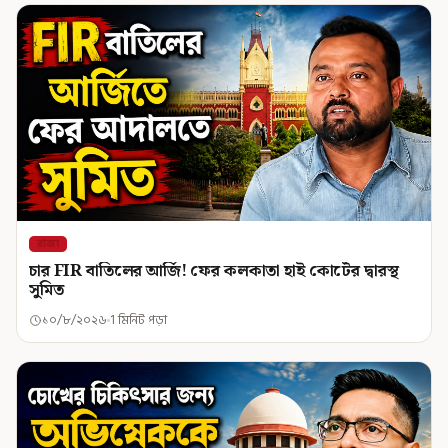
রাজ্য
চার FIR বাতিলের আর্জি! ফের কলকাতা হাই কোর্টের দ্বারস্থ
সুমিত
১০/৮/২০২৬
1 মিনিট পড়া