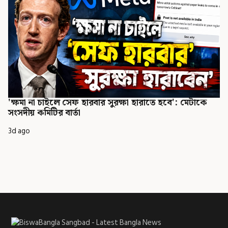
'ক্ষমা না চাইলে সেফ হারবার সুরক্ষা হারাতে হবে': মেটাকে
সংসদীয় কমিটির বার্তা
3d ago