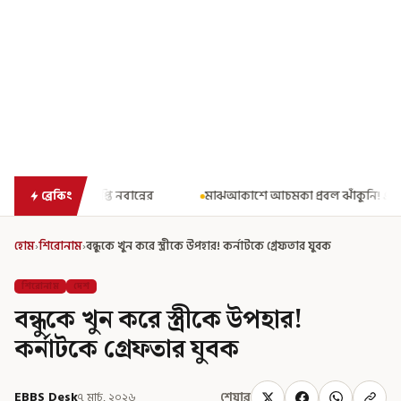
র
মাঝআকাশে আচমকা প্রবল ঝাঁকুনি! এয়ার ইন্ডিয়ার উড়ানে আতঙ্ক
ব্রেকিং
হোম
›
শিরোনাম
›
বন্ধুকে খুন করে স্ত্রীকে উপহার! কর্নাটকে গ্রেফতার যুবক
শিরোনাম
দেশ
বন্ধুকে খুন করে স্ত্রীকে উপহার!
কর্নাটকে গ্রেফতার যুবক
EBBS Desk
৭ মার্চ, ২০২৬
শেয়ার