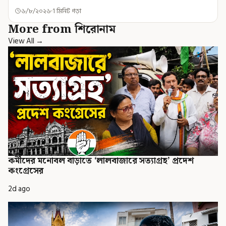
৬/৮/২০২৬
1 মিনিট পড়া
More from শিরোনাম
View All →
কর্মীদের মনোবল বাড়াতে ‘লালবাজারে সত্যাগ্রহ’ প্রদেশ
কংগ্রেসের
2d ago