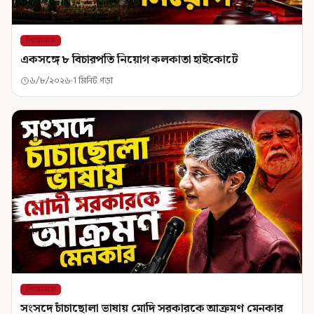
শিরোনাম
একসঙ্গে ৮ বিচারপতি নিয়োগ কলকাতা হাইকোর্টে
৬/৮/২০২৬
1 মিনিট পড়া
শিরোনাম
সংসদে চাঁচাছোলা ভাষায় মোদি সরকারকে আক্রমণ মেনকার