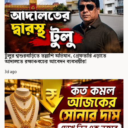
টুলুর শ্বশুরবাড়িতে তল্লাশি অভিযান, গ্রেফতারি এড়াতে
আদালতে রক্ষাকবচের আবেদন ব্যবসায়ীর!
3d ago