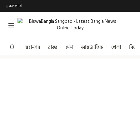
কলকাতা
মহানগর
রাজ্য
দেশ
আন্তর্জাতিক
খেলা
বিনো