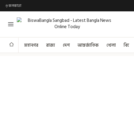
কলকাতা
মহানগর
রাজ্য
দেশ
আন্তর্জাতিক
খেলা
বিনো