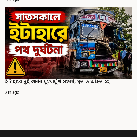
ইটাহারে দুই লরির মুখোমুখি সংঘর্ষ, মৃত ৩ আহত ১২
21h ago