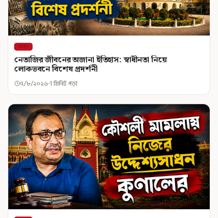
রাজ্য
নেতাজির জীবনের অজানা ইতিহাস: স্বাধীনতা নিয়ে
লোকভবনে বিশেষ প্রদর্শনী
৭/৮/২০২৬
1 মিনিট পড়া