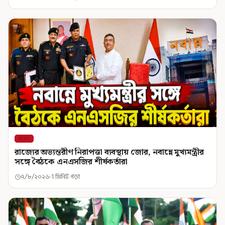
রাজ্য
রাজ্যের অভ্যন্তরীণ নিরাপত্তা ব্যবস্থায় জোর, নবান্নে মুখ্যমন্ত্রীর
সঙ্গে বৈঠকে এনএসজির শীর্ষকর্তারা
৭/৮/২০২৬
1 মিনিট পড়া