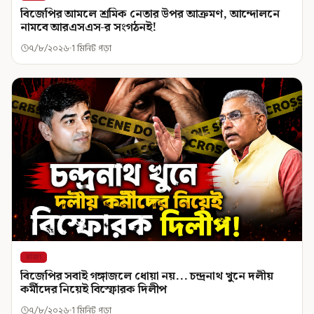
বিজেপির আমলে শ্রমিক নেতার উপর আক্রমণ, আন্দোলনে
নামবে আরএসএস-র সংগঠনই!
৭/৮/২০২৬
1 মিনিট পড়া
রাজ্য
বিজেপির সবাই গঙ্গাজলে ধোয়া নয়... চন্দ্রনাথ খুনে দলীয়
কর্মীদের নিয়েই বিস্ফোরক দিলীপ
৭/৮/২০২৬
1 মিনিট পড়া