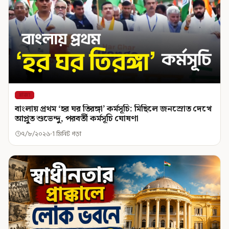
রাজ্য
বাংলায় প্রথম ‘হর ঘর তিরঙ্গা’ কর্মসূচি: মিছিলে জনস্রোত দেখে
আপ্লুত শুভেন্দু, পরবর্তী কর্মসূচি ঘোষণা
৭/৮/২০২৬
1 মিনিট পড়া