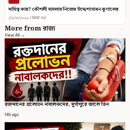
রাজ্য
দায়িত্ব কার? কৌশলী মামলায় নিজের উদ্দেশ্যসাধন কুণালের
৭/৮/২০২৬
1 মিনিট পড়া
More from রাজ্য
View All →
রক্তদানের প্রলোভন নাবালকদের, দুর্গাপুরে জালে তিন
14h ago