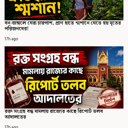
বন-জঙ্গলে ঘেরা চারপাশ, প্রাণ হাতে শ্মশানে যেতে হয় মৃতের
পরিজনদের!
17h ago
রক্ত সংগ্রহ বন্ধ মামলায় রাজ্যের কাছে রিপোর্ট তলব
আদালতের
17h ago