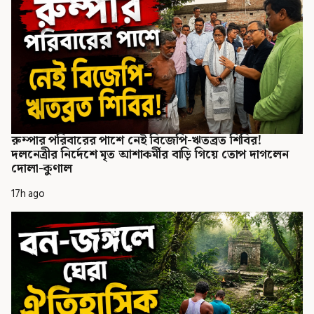
রুম্পার পরিবারের পাশে নেই বিজেপি-ঋতব্রত শিবির!
দলনেত্রীর নির্দেশে মৃত আশাকর্মীর বাড়ি গিয়ে তোপ দাগলেন
দোলা-কুণাল
17h ago