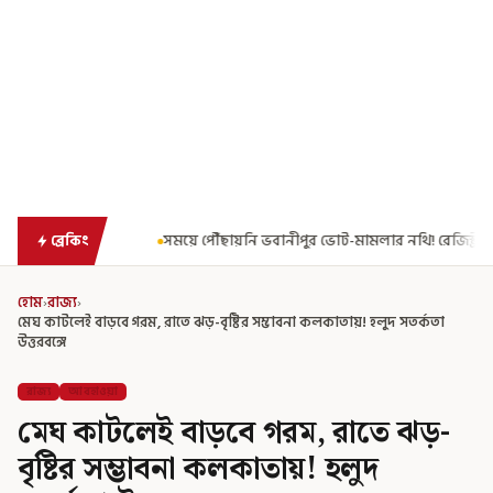
য়ে পৌঁছায়নি ভবানীপুর ভোট-মামলার নথি! রেজিস্ট্রার জেনারেলের কাছে রিপোর্ট তলব ক
ব্রেকিং
হোম
›
রাজ্য
›
মেঘ কাটলেই বাড়বে গরম, রাতে ঝড়-বৃষ্টির সম্ভাবনা কলকাতায়! হলুদ সতর্কতা
উত্তরবঙ্গে
রাজ্য
আবহাওয়া
মেঘ কাটলেই বাড়বে গরম, রাতে ঝড়-
বৃষ্টির সম্ভাবনা কলকাতায়! হলুদ