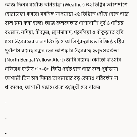
আজ দিনের সর্বোচ্চ তাপমাত্রা (Weather) ৩২ ডিগ্রির আশেপাশে
ঘোরাফেরা করবে। সর্বনিম্ন তাপমাত্রা ২৫ ডিগ্রিতে পৌঁছে যেতে পারে
বলে মনে করা হচ্ছে। আজ কলকাতার পাশাপাশি পূর্ব ও পশ্চিম
বর্ধমান, নদিয়া, বীরভূম, মুর্শিদাবাদ, পুরুলিয়া ও বাঁকুড়াতে বৃষ্টি
হবে। উত্তরবঙ্গের জলপাইগুড়ি ও আলিপুরদুয়ারেও বিক্ষিপ্ত বৃষ্টির
পূর্বাভাস রয়েছে।বজ্রঝড়ের আশঙ্কায় উত্তরবঙ্গে হলুদ সতর্কতা
(North Bengal Yellow Alert) জারি রয়েছে। ঝোড়ো হাওয়ার
গতিবেগ ঘণ্টায় ৩০–৪০ কিমি পর্যন্ত হতে পারে বলে পূর্বাভাস।
আগামী তিন চার দিনের তাপমাত্রার বড় কোনও পরিবর্তন না
থাকলেও, আগামী সপ্তাহ থেকে উর্ধ্বমুখী হবে পারদ।
-
-
-