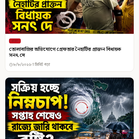
রাজ্য
তোলাবাজির অভিযোগে গ্রেফতার নৈহাটির প্রাক্তন বিধায়ক
সনৎ দে
৮/৮/২০২৬
1 মিনিট পড়া