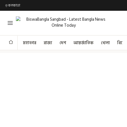
কলকাতা
মহানগর
রাজ্য
দেশ
আন্তর্জাতিক
খেলা
বিনো