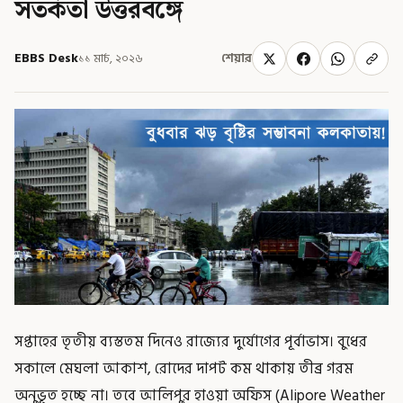
সতর্কতা উত্তরবঙ্গে
EBBS Desk
১১ মার্চ, ২০২৬
শেয়ার
সপ্তাহের তৃতীয় ব্যস্ততম দিনেও রাজ্যের দুর্যোগের পূর্বাভাস। বুধের
সকালে মেঘলা আকাশ, রোদের দাপট কম থাকায় তীব্র গরম
অনুভূত হচ্ছে না। তবে আলিপুর হাওয়া অফিস (Alipore Weather