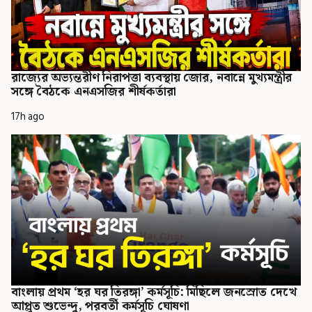
রাজ্যের অভ্যন্তরীণ নিরাপত্তা ব্যবস্থায় জোর, নবান্নে মুখ্যমন্ত্রীর
সঙ্গে বৈঠকে এনএসজির শীর্ষকর্তারা
17h ago
বাংলায় প্রথম ‘হর ঘর তিরঙ্গা’ কর্মসূচি: মিছিলে জনস্রোত দেখে
আপ্লুত শুভেন্দু, পরবর্তী কর্মসূচি ঘোষণা