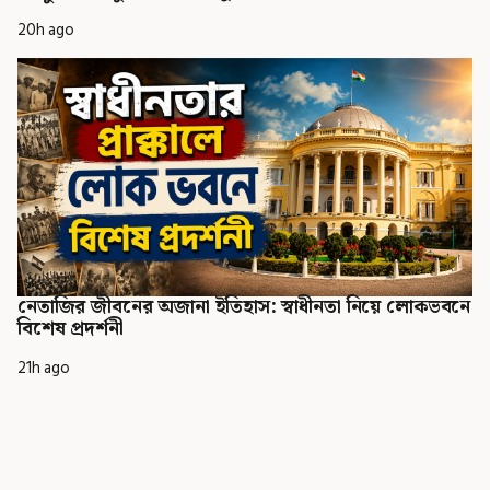
20h ago
নেতাজির জীবনের অজানা ইতিহাস: স্বাধীনতা নিয়ে লোকভবনে
বিশেষ প্রদর্শনী
21h ago