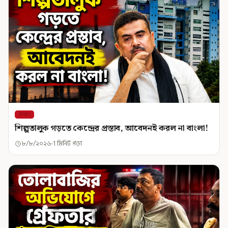
রাজ্য
শিল্পতালুক গড়তে কেন্দ্রের প্রস্তাব, আবেদনই করল না বাংলা!
৮/৮/২০২৬
1 মিনিট পড়া