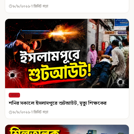
৮/৮/২০২৬
1 মিনিট পড়া
রাজ্য
শনির সকালে ইসলামপুরে শুটআউট, মৃত্যু শিক্ষকের
৮/৮/২০২৬
1 মিনিট পড়া