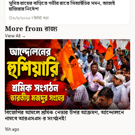
সুমিত রায়ের বাড়িতে গভীর রাতে সিআইডির সমন, আজই
হাজিরার নির্দেশ
৮/৮/২০২৬
1 মিনিট পড়া
More from রাজ্য
View All →
বিজেপির আমলে শ্রমিক নেতার উপর আক্রমণ, আন্দোলনে
নামবে আরএসএস-র সংগঠনই!
16h ago