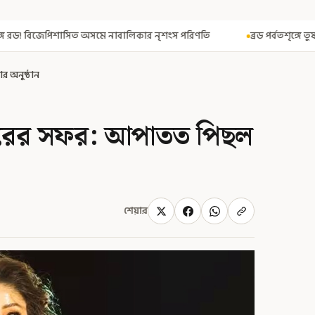
বালিকার নৃশংস পরিণতি
ব্রড পর্বতশৃঙ্গে তুষারধসে মৃত নির্মল পুরজা! নিশ
 অনুষ্ঠান
ুরের সফর: আপাতত পিছল
শেয়ার