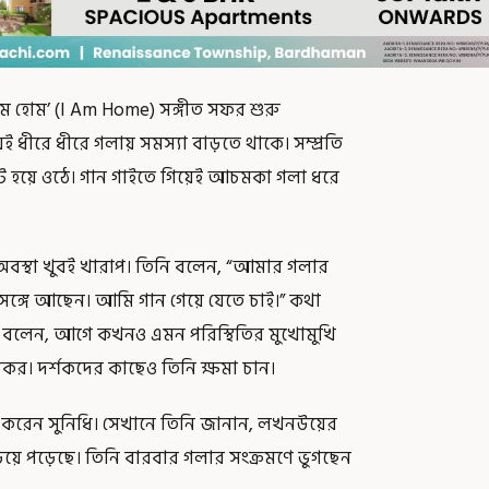
াম হোম’ (I Am Home) সঙ্গীত সফর শুরু
ীরে ধীরে গলায় সমস্যা বাড়তে থাকে। সম্প্রতি
কট হয়ে ওঠে। গান গাইতে গিয়েই আচমকা গলা ধরে
ঠের অবস্থা খুবই খারাপ। তিনি বলেন, “আমার গলার
ঙ্গে আছেন। আমি গান গেয়ে যেতে চাই।” কথা
 বলেন, আগে কখনও এমন পরিস্থিতির মুখোমুখি
্তিকর। দর্শকদের কাছেও তিনি ক্ষমা চান।
শ করেন সুনিধি। সেখানে তিনি জানান, লখনউয়ের
়িয়ে পড়েছে। তিনি বারবার গলার সংক্রমণে ভুগছেন