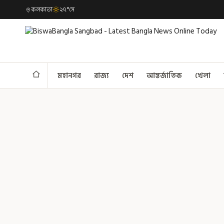
কলকাতা
২৭°সে
মহানগর
রাজ্য
দেশ
আন্তর্জাতিক
খেলা