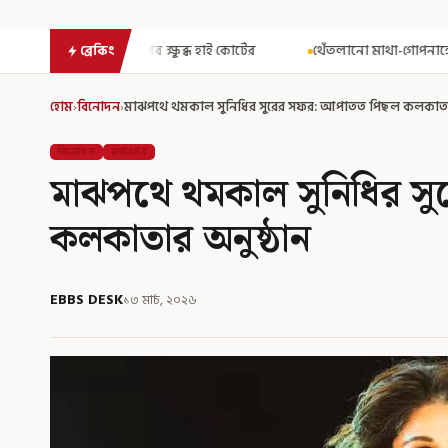
ব্ধ হাই কোর্টের
থেঁতলানো মাথা-গোপনাঙ্গে রড! বিজেপিশাসিত অসমে না
ব্রেকিং
হোম
›
বিনোদন
›
মাঝপথে থমকাল সুনিধির সুরের সফর: আপাতত পিছল কলকাতার
বিনোদন
মহানগর
মাঝপথে থমকাল সুনিধির স
কলকাতার অনুষ্ঠান
EBBS DESK
১৩ মার্চ, ২০২৬