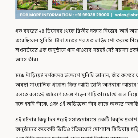
গত বছরের ২৪ ডিসেম্বর থেকে দ্বিতীয় দফায় নিজের ‘আই অ্য
করেছিলেন সুনিধি। টানা একের পর এক লাইভ শো করতে গিয়েই ধ
লখনউয়ের এক অনুষ্ঠানে গান গাওয়ার সময়ই সেই সমস্যা প্র
আসে তাঁর।
মঞ্চে দাঁড়িয়েই দর্শকদের উদ্দেশে সুনিধি জানান, তাঁর কণ্
অবস্থা সাংঘাতিক খারাপ। কিন্তু আমি জানি আপনারা আমার স
বলতে বলতেই আবেগে ভেঙে পড়েন গায়িকা। চোখে জল নিয়ে
হতে হয়নি তাঁকে, এবং এই অভিজ্ঞতা তাঁর কাছে অত্যন্ত অস্বস
এই ঘটনার কিছু দিন পরেই সমাজমাধ্যমে একটি বিবৃতি প্রকা
অনুষ্ঠানের কয়েকটি ভিডিও ইতিমধ্যেই সোশ্যাল মিডিয়ায় ছড