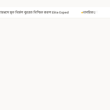
্চিত করল Elite Exped
নাগরিকত্ব দিতেই CAA! ৩০০ মতুয়াকে নাগরিকত্বের সার্ট