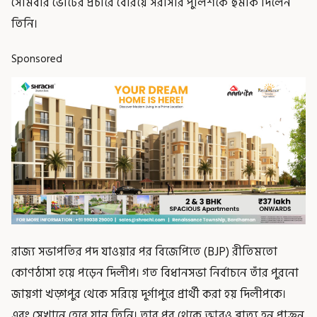
সোমবার ভোটের প্রচারে বেরিয়ে সরাসরি পুলিশকে হুমকি দিলেন
তিনি।
Sponsored
রাজ্য সভাপতির পদ যাওয়ার পর বিজেপিতে (BJP) রীতিমতো
কোণঠাসা হয়ে পড়েন দিলীপ। গত বিধানসভা নির্বাচনে তাঁর পুরনো
জায়গা খড়্গপুর থেকে সরিয়ে দুর্গাপুরে প্রার্থী করা হয় দিলীপকে।
এবং সেখানে হেরে যান তিনি। তার পর থেকে আরও ব্রাত্য হন প্রাক্তন