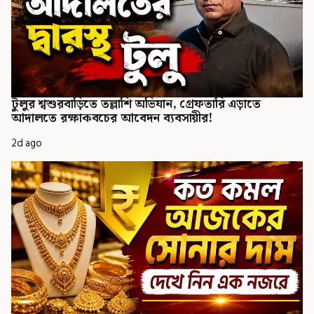
টুলুর শ্বশুরবাড়িতে তল্লাশি অভিযান, গ্রেফতারি এড়াতে
আদালতে রক্ষাকবচের আবেদন ব্যবসায়ীর!
2d ago