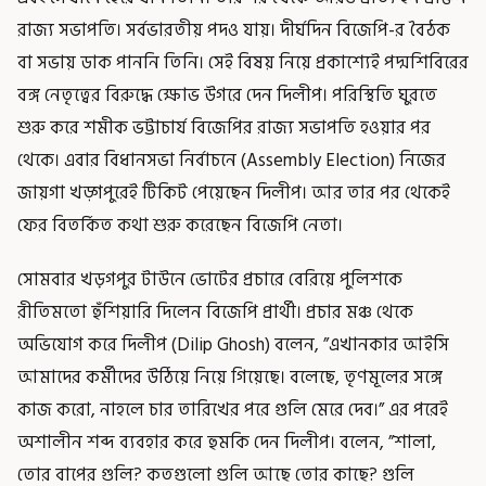
রাজ্য সভাপতি। সর্বভারতীয় পদও যায়। দীর্ঘদিন বিজেপি-র বৈঠক
বা সভায় ডাক পাননি তিনি। সেই বিষয় নিয়ে প্রকাশ্যেই পদ্মশিবিরের
বঙ্গ নেতৃত্বের বিরুদ্ধে ক্ষোভ উগরে দেন দিলীপ। পরিস্থিতি ঘুরতে
শুরু করে শমীক ভট্টাচার্য বিজেপির রাজ্য সভাপতি হওয়ার পর
থেকে। এবার বিধানসভা নির্বাচনে (Assembly Election) নিজের
জায়গা খড়্গপুরেই টিকিট পেয়েছেন দিলীপ। আর তার পর থেকেই
ফের বিতর্কিত কথা শুরু করেছেন বিজেপি নেতা।
সোমবার খড়গপুর টাউনে ভোটের প্রচারে বেরিয়ে পুলিশকে
রীতিমতো হুঁশিয়ারি দিলেন বিজেপি প্রার্থী। প্রচার মঞ্চ থেকে
অভিযোগ করে দিলীপ (Dilip Ghosh) বলেন, ”এখানকার আইসি
আমাদের কর্মীদের উঠিয়ে নিয়ে গিয়েছে। বলেছে, তৃণমূলের সঙ্গে
কাজ করো, নাহলে চার তারিখের পরে গুলি মেরে দেব।” এর পরেই
অশালীন শব্দ ব্যবহার করে হুমকি দেন দিলীপ। বলেন, ”শালা,
তোর বাপের গুলি? কতগুলো গুলি আছে তোর কাছে? গুলি