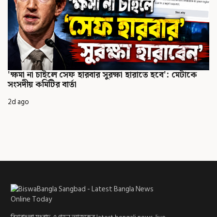
'ক্ষমা না চাইলে সেফ হারবার সুরক্ষা হারাতে হবে': মেটাকে
সংসদীয় কমিটির বার্তা
2d ago