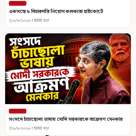
শিরোনাম
একসঙ্গে ৮ বিচারপতি নিয়োগ কলকাতা হাইকোর্টে
৬/৮/২০২৬
1 মিনিট পড়া
শিরোনাম
সংসদে চাঁচাছোলা ভাষায় মোদি সরকারকে আক্রমণ মেনকার
৬/৮/২০২৬
1 মিনিট পড়া