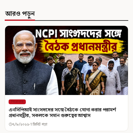
আরও পড়ুন
শিরোনাম
এনসিপিআই সাংসদদের সঙ্গে বৈঠকে যোগা করার পরামর্শ
প্রধানমন্ত্রীর, সকলকে সমান গুরুত্বের আশ্বাস
৭/৮/২০২৬
1 মিনিট পড়া