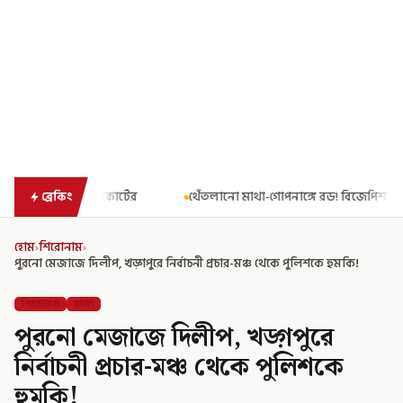
থেঁতলানো মাথা-গোপনাঙ্গে রড! বিজেপিশাসিত অসমে নাবালিকার নৃশংস প
ব্রেকিং
হোম
›
শিরোনাম
›
পুরনো মেজাজে দিলীপ, খড়্গপুরে নির্বাচনী প্রচার-মঞ্চ থেকে পুলিশকে হুমকি!
শিরোনাম
রাজ্য
পুরনো মেজাজে দিলীপ, খড়্গপুরে
নির্বাচনী প্রচার-মঞ্চ থেকে পুলিশকে
হুমকি!