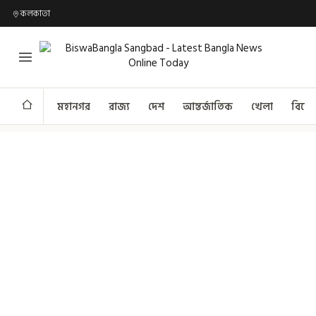
কলকাতা
মহানগর
রাজ্য
দেশ
আন্তর্জাতিক
খেলা
বিনো