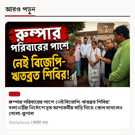
আরও পড়ুন
রাজ্য
রুম্পার পরিবারের পাশে নেই বিজেপি-ঋতব্রত শিবির!
দলনেত্রীর নির্দেশে মৃত আশাকর্মীর বাড়ি গিয়ে তোপ দাগলেন
দোলা-কুণাল
৭/৮/২০২৬
1 মিনিট পড়া