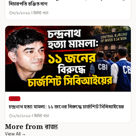
বিচারপতি রঞ্জিত বাগ
৭/৮/২০২৬
1 মিনিট পড়া
রাজ্য
চন্দ্রনাথ হত্যা মামলা: ১১ জনের বিরুদ্ধে চার্জশিট সিবিআইয়ের
৬/৮/২০২৬
1 মিনিট পড়া
More from রাজ্য
View All →