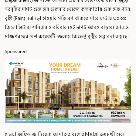
Department) জানাচ্ছে আগামী শুক্রবার থেকে ফের বাংলা জুড়ে
সরবৃষ্টির দাপট শুরু হবে।শুক্রবার থেকেই কলকাতায় শুরু হতে পারে
বৃষ্টি (Rain)। ঝোড়ো হাওয়ার গতিবেগ থাকতে পারে ঘণ্টায় ৩০-৪০
কিলোমিটার। শনিবার ও রবিবার সেই দাপট আরও বাড়বে। আজও
দক্ষিণবঙ্গের বেশ কয়েকটি জেলায় বিক্ষিপ্ত বৃষ্টির সম্ভাবনা রয়েছে।
Sponsored
হাওয়া অফিস জানিয়েছে আপাতত বঙ্গে তাপমাত্রা ঊর্ধ্বমুখী হবে।