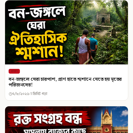
রাজ্য
বন-জঙ্গলে ঘেরা চারপাশ, প্রাণ হাতে শ্মশানে যেতে হয় মৃতের
পরিজনদের!
৭/৮/২০২৬
1 মিনিট পড়া