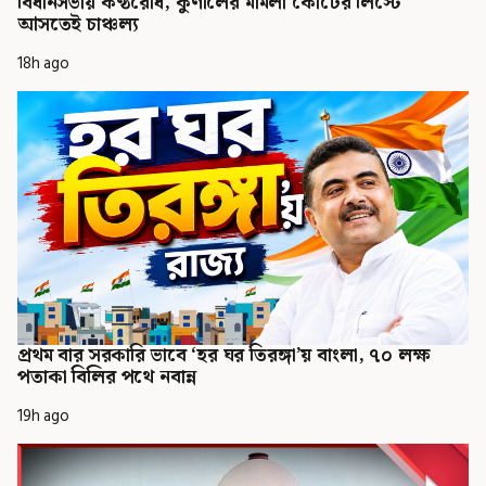
বিধানসভায় কণ্ঠরোধ, কুণালের মামলা কোর্টের লিস্টে
আসতেই চাঞ্চল্য
18h ago
প্রথম বার সরকারি ভাবে ‘হর ঘর তিরঙ্গা’য় বাংলা, ৭০ লক্ষ
পতাকা বিলির পথে নবান্ন
19h ago