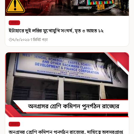
রাজ্য
ইটাহারে দুই লরির মুখোমুখি সংঘর্ষ, মৃত ৩ আহত ১২
৭/৮/২০২৬
1 মিনিট পড়া
রাজ্য
অনগ্রসর শ্রেণি কমিশন পুনর্গঠন রাজ্যের, দায়িত্বে অবসরপ্রাপ্ত