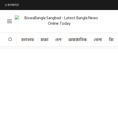
কলকাতা
মহানগর
রাজ্য
দেশ
আন্তর্জাতিক
খেলা
বিনো