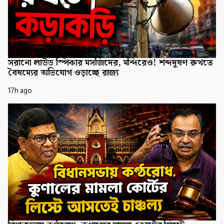
সরানো লাউড স্পিকার মসজিদের, মন্দিরেও! শব্দদূষণ রুখতে
বৈষম্যের অভিযোগ ওড়াচ্ছে রাজ্য
17h ago