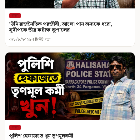
রাজ্য
‘উনি রাজনৈতিক পরজীবী, আলো পান অন্যকে ধরে’,
সুদীপকে তীব্র কটাক্ষ কুণালের
৮/৮/২০২৬
1 মিনিট পড়া
রাজ্য
পুলিশ হেফাজতে খুন তৃণমূলকর্মী