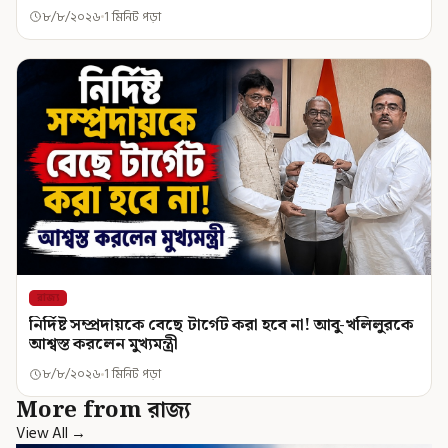
৮/৮/২০২৬
1 মিনিট পড়া
রাজ্য
নির্দিষ্ট সম্প্রদায়কে বেছে টার্গেট করা হবে না! আবু-খলিলুরকে
আশ্বস্ত করলেন মুখ্যমন্ত্রী
৮/৮/২০২৬
1 মিনিট পড়া
More from রাজ্য
View All →