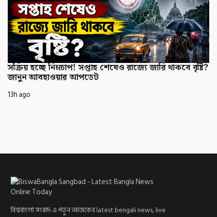
সক্রিয় হচ্ছে নিম্নচাপ! সপ্তাহ শেষেও রাজ্যে জারি থাকবে বৃষ্টি?
জানুন আবহাওয়ার আপডেট
13h ago
বিশ্ববাংলা সংবাদ-এ পড়ুন আজকের latest bengali news, live