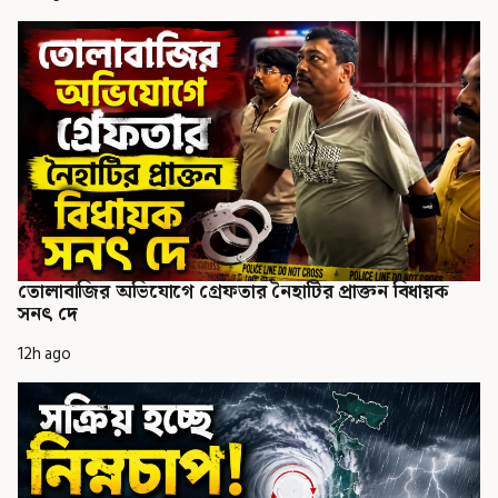
তোলাবাজির অভিযোগে গ্রেফতার নৈহাটির প্রাক্তন বিধায়ক
সনৎ দে
12h ago