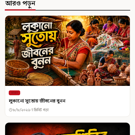
আরও পড়ুন
রাজ্য
লুকানো সুতোয় জীবনের বুনন
৮/৮/২০২৬
1 মিনিট পড়া