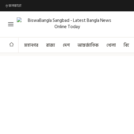
কলকাতা
মহানগর
রাজ্য
দেশ
আন্তর্জাতিক
খেলা
বিনো