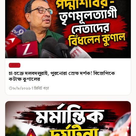
রাজ্য
চা-চক্রে দলবদলুরাই, পুরনোরা স্রেফ দর্শক! বিজেপিকে
কটাক্ষ কুণালের
৮/৮/২০২৬
1 মিনিট পড়া