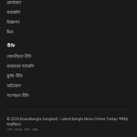
যোগাযোগ
কর্মখালি
বিজ্ঞাপন
ফিড
নীতি
গোপনীয়তা নীতি
ব্যবহারের শর্তাবলি
কুকি নীতি
অভিযোগ
সংশোধন নীতি
© 2026 BiswaBangla Sangbad - Latest Bangla News Online Today। সর্বস্বত্ব
সংরক্ষিত।
একটি স্বতন্ত্র সংবাদ প্রকল্প