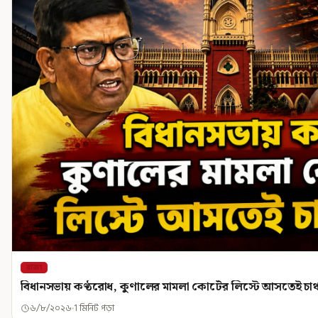
রাজ্য
বিধানসভায় কণ্ঠরোধ, কুণালের মামলা কোর্টের লিস্টে আসতেই চাঞ্
৬/৮/২০২৬
1 মিনিট পড়া