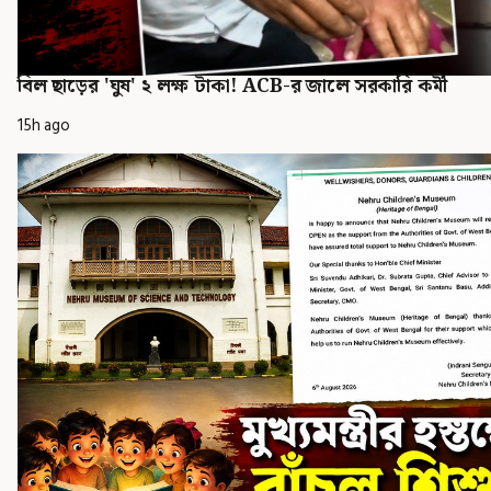
বিল ছাড়ের 'ঘুষ' ২ লক্ষ টাকা! ACB-র জালে সরকারি কর্মী
15h ago