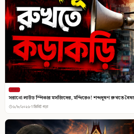
রাজ্য
সরানো লাউড স্পিকার মসজিদের, মন্দিরেও! শব্দদূষণ রুখতে বৈষম্
৬/৮/২০২৬
1 মিনিট পড়া