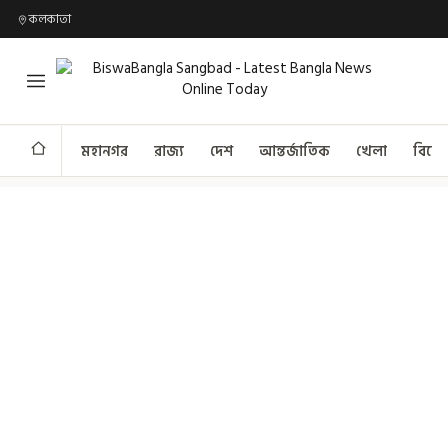
কলকাতা
মহানগর
রাজ্য
দেশ
আন্তর্জাতিক
খেলা
বিনো