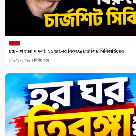
রাজ্য
চন্দ্রনাথ হত্যা মামলা: ১১ জনের বিরুদ্ধে চার্জশিট সিবিআইয়ের
৬/৮/২০২৬
1 মিনিট পড়া