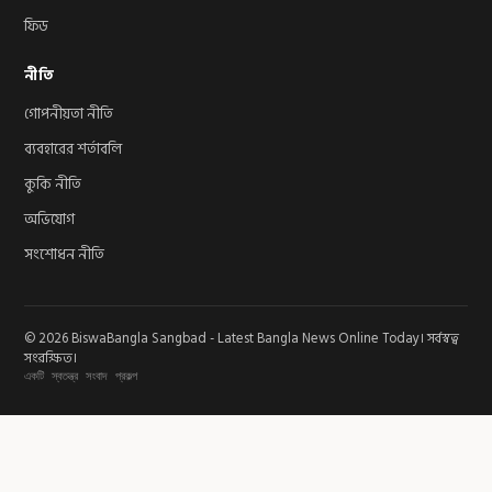
ফিড
নীতি
গোপনীয়তা নীতি
ব্যবহারের শর্তাবলি
কুকি নীতি
অভিযোগ
সংশোধন নীতি
© 2026 BiswaBangla Sangbad - Latest Bangla News Online Today। সর্বস্বত্ব
সংরক্ষিত।
একটি স্বতন্ত্র সংবাদ প্রকল্প