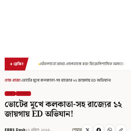
ঙ্গে রড! বিজেপিশাসিত অসমে নাবালিকার নৃশংস পরিণতি
ব্রড পর্বতশৃঙ্গ
ব্রেকিং
হোম
›
রাজ্য
›
ভোটের মুখে কলকাতা-সহ রাজ্যের ১২ জায়গায় ED অভিযান!
রাজ্য
মহানগর
ভোটের মুখে কলকাতা-সহ রাজ্যের ১২
জায়গায় ED অভিযান!
EBBS Desk
১০ এপ্রিল, ২০২৬
শেয়ার