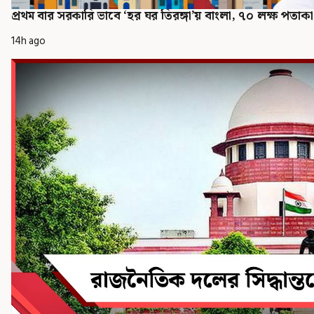
প্রথম বার সরকারি ভাবে ‘হর ঘর তিরঙ্গা’য় বাংলা, ৭০ লক্ষ পতাকা
14h ago