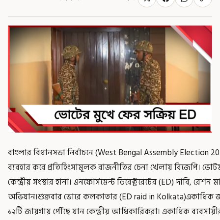
বাংলার বিধানসভা নির্বাচনে (West Bengal Assembly Election 202
ব্যবহার করে প্রতিহিংসামূলক রাজনীতির চেনা খেলায় বিজেপি। ভোটম
কেন্দ্রীয় সংস্থার হানা। এনফোর্সমেন্ট ডিরেক্টরেটের (ED) দাবি, রেশ
অভিযান।শুক্রবার ভোরে কলকাতার (ED raid in Kolkata)একাধিক জায
১২টি জায়গায় পৌঁছে যান কেন্দ্রীয় আধিকারিকরা। একাধিক ব্যবসায়ীর