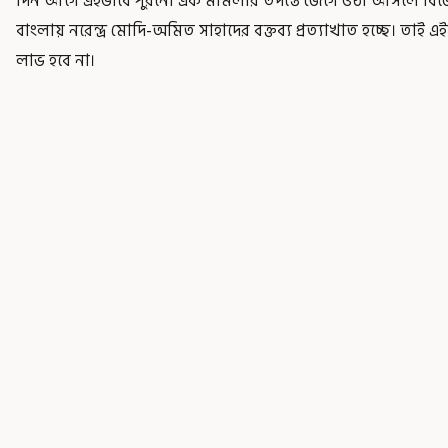
দিন আগে এইভাবে পুরনো এক মামলার তদন্তে জেগে ওঠা আসলে বিজেপ
বাংলায় নরেন্দ্র মোদি-অমিত সাহাদের বক্তব্য প্রত্যাখাত হচ্ছে। তাই
লাভ হবে না।