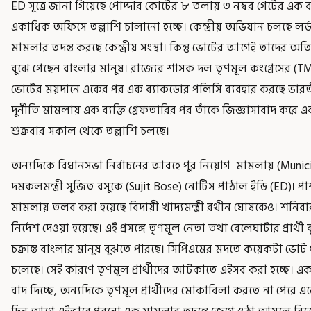
ED সূত্রে জানা গিয়েছে পোদ্দার কোর্টের ৮ তলায় ৩ নম্বর গেটের এক ব
একাধিক অফিসে তল্লাশি চালানো হচ্ছে। কেন্দ্রীয় অভিযান চলছে লর
মামলার তদন্ত করছে কেন্দ্রীয় সংস্থা। কিন্তু ভোটের আগেই তাদের অত
বুঝে গেছেন বাংলার মানুষ। রাজ্যের শাসক দল তৃণমূল কংগ্রেসের (T
ভোটের ময়দানে একের পর এক ব্যাকডোর পলিসি ব্যবহার করছে ভারতীয় 
দুর্নীতি মামলায় এক ব্যক্তি গ্রেফতারির পর তাঁকে জিজ্ঞাসাবাদ করে 
শুক্রবার সকাল থেকে তল্লাশি চলছে।
অন্যদিকে বিধানসভা নির্বাচনের আবহে পুর নিয়োগ মামলায় (Munici
দমকলমন্ত্রী সুজিত বসুকে (Sujit Bose) নোটিস পাঠাল ইডি (ED)। প
মামলায় তলব করা হয়েছে বিদায়ী খাদ্যমন্ত্রী রথীন ঘোষকেও। শনিব
নির্দেশ দেওয়া হয়েছে। এই প্রসঙ্গে তৃণমূল নেতা তথা বেলেঘাটার প্রা
চক্রান্ত বাংলার মানুষ বুঝতে পারছে। সিপিএমের মদতে কয়েকটা ভোট
চলেছে। সেই কারণে তৃণমূল প্রার্থীদের আটকাতে এইসব করা হচ্ছে। 
বাদ দিচ্ছে, অন্যদিকে তৃণমূল প্রার্থীদের মোকাবিলা করতে না পেরে এজেন