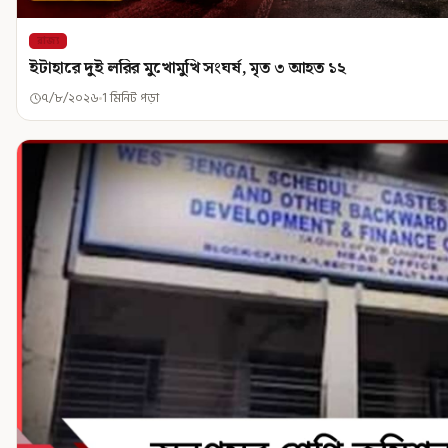
রাজ্য
ইটাহারে দুই লরির মুখোমুখি সংঘর্ষ, মৃত ৩ আহত ১২
৭/৮/২০২৬
1 মিনিট পড়া