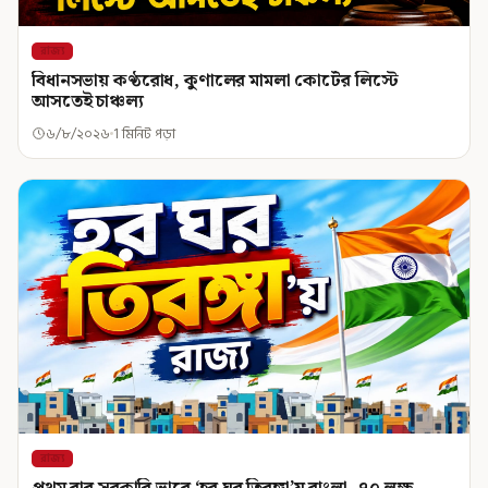
রাজ্য
বিধানসভায় কণ্ঠরোধ, কুণালের মামলা কোর্টের লিস্টে
আসতেই চাঞ্চল্য
৬/৮/২০২৬
1 মিনিট পড়া
রাজ্য
প্রথম বার সরকারি ভাবে ‘হর ঘর তিরঙ্গা’য় বাংলা, ৭০ লক্ষ