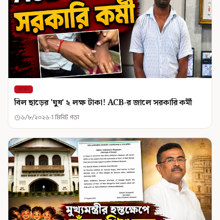
রাজ্য
বিল ছাড়ের 'ঘুষ' ২ লক্ষ টাকা! ACB-র জালে সরকারি কর্মী
৬/৮/২০২৬
1 মিনিট পড়া