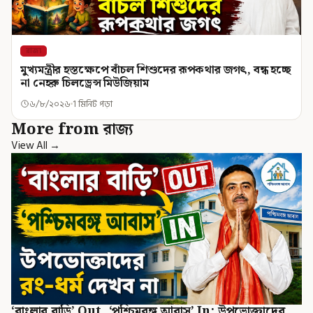
রাজ্য
মুখ্যমন্ত্রীর হস্তক্ষেপে বাঁচল শিশুদের রূপকথার জগৎ, বন্ধ হচ্ছে
না নেহরু চিলড্রেন্স মিউজিয়াম
৬/৮/২০২৬
1 মিনিট পড়া
More from রাজ্য
View All →
‘বাংলার বাড়ি’ Out, ‘পশ্চিমবঙ্গ আবাস’ In: উপভোক্তাদের