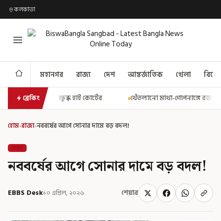
কলকাতা
মহানগর
রাজ্য
দেশ
আন্তর্জাতিক
খেলা
বিনো
ই কোর্টের
থেঁতলানো মাথা-গোপনাঙ্গে রড! বিজেপিশাসিত অসমে নাবালিক
ব্রেকিং
হোম
›
রাজ্য
›
নববর্ষের আগে সোনার দামে বড় বদল!
রাজ্য
নববর্ষের আগে সোনার দামে বড় বদল!
EBBS Desk
১০ এপ্রিল, ২০২৬
শেয়ার