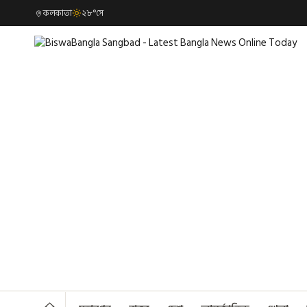
কলকাতা
২৮°সে