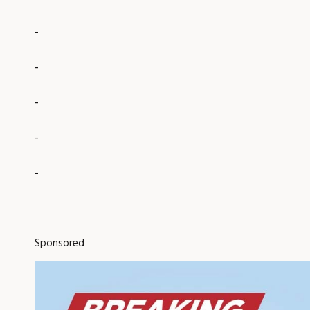
-
-
-
-
-
Sponsored