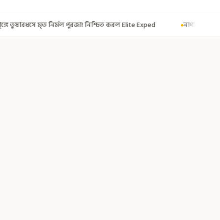
ুরজা! নিশ্চিত করল Elite Exped
নাগরিকত্ব দিতেই CAA! ৩০০ মতুয়াকে নাগরিকত্ব