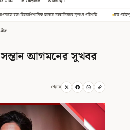
বিনোদন
লাইফস্টাইল
আবহাওয়া
 অসমে নাবালিকার নৃশংস পরিণতি
ব্রড পর্বতশৃঙ্গে তুষারধসে মৃত নির্মল প
-বীর'
েই সন্তান আগমনের সুখবর
শেয়ার