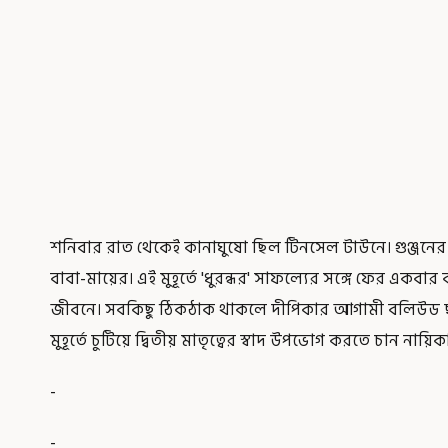
শনিবার রাত থেকেই কানাঘুষো ছিল টিনসেল টাউনে। গুঞ্জনে
বাবা-মায়ের। এই মুহূর্তে 'ধুরন্ধর' সাফল্যের সঙ্গে ফের এক
জীবনে। সবকিছু ঠিকঠাক থাকলে দীপিকার আগামী বলিউড ছবি 
মুহূর্তে চুটিয়ে দ্বিতীয় মাতৃত্বের স্বাদ উপভোগ করতে চান নায়িক
-
-