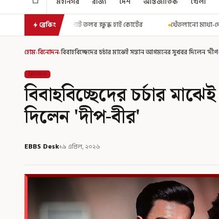
মহানগর
রাজ্য
দেশ
আন্তর্জাতিক
খেলা
তলব ক্ষুব্ধ হাই কোর্টের
থেঁতলানো মাথা-গোপনাঙ্গে রড! বিজেপিশাসিত
ব্রেকিং
হোম
›
বিনোদন
›
বিবাহবিচ্ছেদের চর্চার মাঝেই সন্তান আগমনের সুখবর দিলেন 'দীপ
বিনোদন
বিবাহবিচ্ছেদের চর্চার মাঝ
দিলেন 'দীপ-বীর'
EBBS Desk
১৯ এপ্রিল, ২০২৬