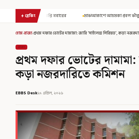
্নের
মাঝআকাশে আচমকা প্রবল ঝাঁকুনি! এয়ার ইন্ডিয়ার উড়ানে আতঙ্ক
ব্রেকিং
হোম
›
রাজ্য
›
প্রথম দফার ভোটের দামামা: জারি ‘সাইলেন্স পিরিয়ড’, কড়া নজর
রাজ্য
প্রথম দফার ভোটের দামামা: 
কড়া নজরদারিতে কমিশন
EBBS Desk
২১ এপ্রিল, ২০২৬