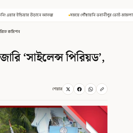
সময়ে পৌঁছায়নি ভবানীপুর ভোট-মামলার নথি! রেজিস্ট্রার জেনারেলের কাছে রিপ
দারিতে কমিশন
জারি ‘সাইলেন্স পিরিয়ড’,
শেয়ার