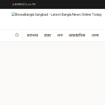
কলকাতা
৩১°সে
মহানগর
রাজ্য
দেশ
আন্তর্জাতিক
খেলা