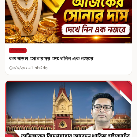
শিরোনাম
কত বাড়ল সোনার দর দেখে নিন এক নজরে
৫/৮/২০২৬
1 মিনিট পড়া