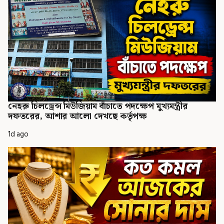
নেহরু চিলড্রেন্স মিউজিয়াম বাঁচাতে পদক্ষেপ মুখ্যমন্ত্রীর
দফতরের, আশার আলো দেখছে কর্তৃপক্ষ
1d ago