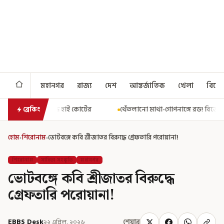
মহানগর
রাজ্য
দেশ
আন্তর্জাতিক
খেলা
বিনো
টের
থেঁতলানো মাথা-গোপনাঙ্গে রড! বিজেপিশাসিত অসমে নাবালিকার নৃশ
ব্রেকিং
হোম
›
শিরোনাম
›
ভোটবঙ্গে কবি শ্রীজাতর বিরুদ্ধে গ্রেফতারি পরোয়ানা!
শিরোনাম
সাহিত্য সংস্কৃতি
মহানগর
ভোটবঙ্গে কবি শ্রীজাতর বিরুদ্ধে
গ্রেফতারি পরোয়ানা!
EBBS Desk
২২ এপ্রিল, ২০২৬
শেয়ার