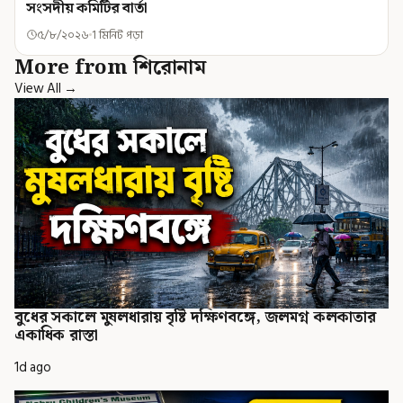
সংসদীয় কমিটির বার্তা
৫/৮/২০২৬
1 মিনিট পড়া
More from শিরোনাম
View All →
বুধের সকালে মুষলধারায় বৃষ্টি দক্ষিণবঙ্গে, জলমগ্ন কলকাতার
একাধিক রাস্তা
1d ago