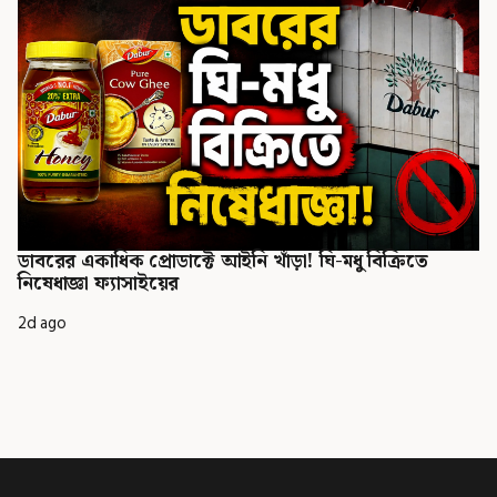
ডাবরের একাধিক প্রোডাক্টে আইনি খাঁড়া! ঘি-মধু বিক্রিতে
নিষেধাজ্ঞা ফ্যাসাইয়ের
2d ago