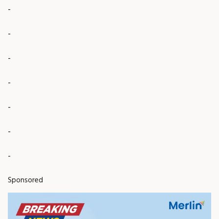
-
-
-
-
-
-
-
Sponsored