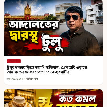
শিরোনাম
টুলুর শ্বশুরবাড়িতে তল্লাশি অভিযান, গ্রেফতারি এড়াতে
আদালতে রক্ষাকবচের আবেদন ব্যবসায়ীর!
৫/৮/২০২৬
1 মিনিট পড়া