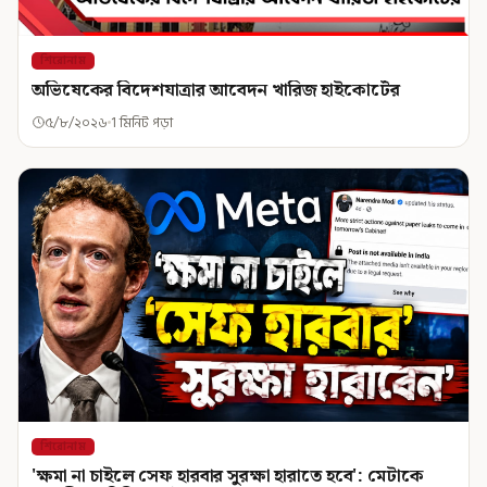
শিরোনাম
অভিষেকের বিদেশযাত্রার আবেদন খারিজ হাইকোর্টের
৫/৮/২০২৬
1 মিনিট পড়া
শিরোনাম
'ক্ষমা না চাইলে সেফ হারবার সুরক্ষা হারাতে হবে': মেটাকে