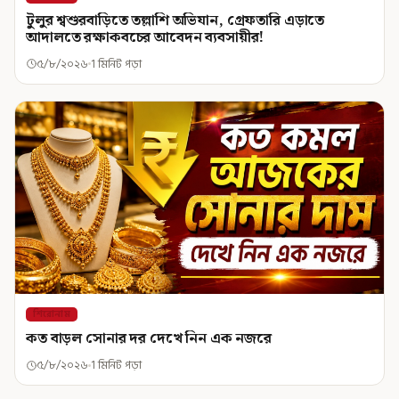
টুলুর শ্বশুরবাড়িতে তল্লাশি অভিযান, গ্রেফতারি এড়াতে
আদালতে রক্ষাকবচের আবেদন ব্যবসায়ীর!
৫/৮/২০২৬
1 মিনিট পড়া
শিরোনাম
কত বাড়ল সোনার দর দেখে নিন এক নজরে
৫/৮/২০২৬
1 মিনিট পড়া