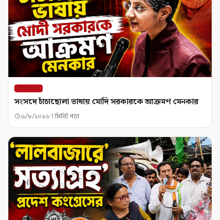
শিরোনাম
সংসদে চাঁচাছোলা ভাষায় মোদি সরকারকে আক্রমণ মেনকার
৬/৮/২০২৬
1 মিনিট পড়া