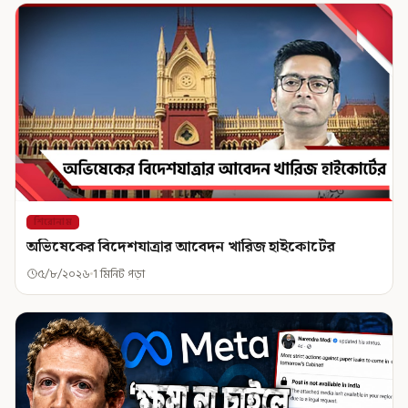
শিরোনাম
অভিষেকের বিদেশযাত্রার আবেদন খারিজ হাইকোর্টের
৫/৮/২০২৬
1 মিনিট পড়া