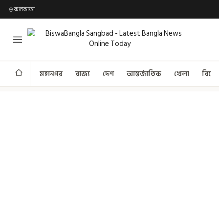
কলকাতা
মহানগর
রাজ্য
দেশ
আন্তর্জাতিক
খেলা
বিনো