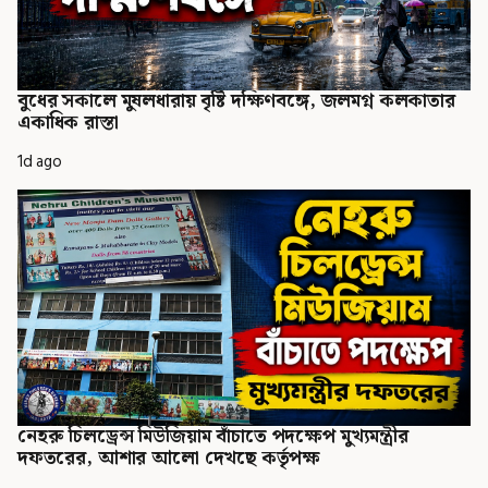
বুধের সকালে মুষলধারায় বৃষ্টি দক্ষিণবঙ্গে, জলমগ্ন কলকাতার
একাধিক রাস্তা
1d ago
নেহরু চিলড্রেন্স মিউজিয়াম বাঁচাতে পদক্ষেপ মুখ্যমন্ত্রীর
দফতরের, আশার আলো দেখছে কর্তৃপক্ষ