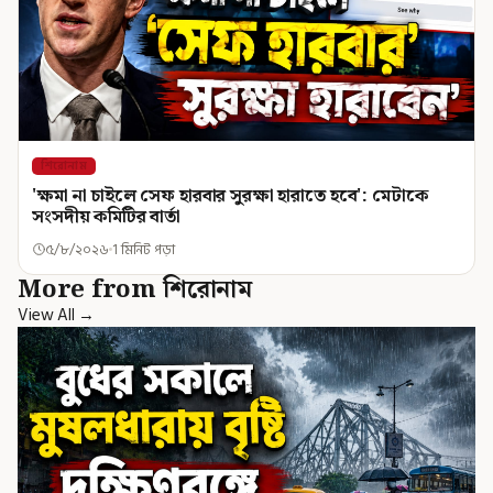
শিরোনাম
'ক্ষমা না চাইলে সেফ হারবার সুরক্ষা হারাতে হবে': মেটাকে
সংসদীয় কমিটির বার্তা
৫/৮/২০২৬
1 মিনিট পড়া
More from শিরোনাম
View All →