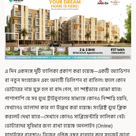
এ দিন একসঙ্গে দুটি তালিকা প্রকাশ করা হয়েছে—একটি অ্যাডিশন
বা নতুন সংযোজন এবং অন্যটি ডিলিশন বা বাতিল। ফলে কোন
ভোটারের নাম যুক্ত হল বা বাদ গেল, তা স্পষ্টভাবে বোঝা যাবে।
পাশাপাশি যে সব বুথে ট্রাইবুনালের মাধ্যমে কোনও নিষ্পত্তি হয়নি,
সেখানেও আলাদা করে তা উল্লেখ করা হয়েছে। সংশ্লিষ্ট বুথে ক্লিক
করলেই দেখা যাবে—সেখানে কোনও সাপ্লিমেন্টারি তালিকা নেই।
ভোটারদের সুবিধার জন্য রাখা হয়েছে অনলাইন (Online)
যাচাইয়ের ব্যবস্থাও। নিজের এপিক নম্বর ব্যবহার করে সহজেই জানা