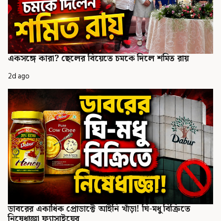
একসঙ্গে কারা? ছেলের বিয়েতে চমকে দিলে শমিত রায়
2d ago
ডাবরের একাধিক প্রোডাক্টে আইনি খাঁড়া! ঘি-মধু বিক্রিতে
নিষেধাজ্ঞা ফ্যাসাইয়ের