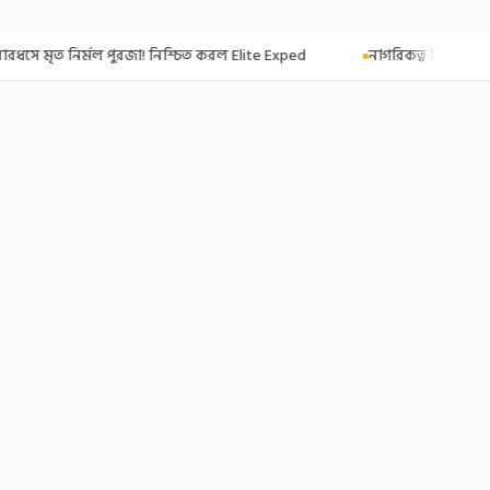
্চিত করল Elite Exped
নাগরিকত্ব দিতেই CAA! ৩০০ মতুয়াকে নাগরিকত্বের সার্ট