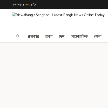
কলকাতা
২৮°সে
মহানগর
রাজ্য
দেশ
আন্তর্জাতিক
খেলা