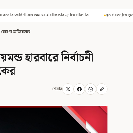
বালিকার নৃশংস পরিণতি
ব্রড পর্বতশৃঙ্গে তুষারধসে মৃত নির্মল পুরজা! নিশ
থেকে ঘোষণা অভিষেকের
য়মন্ড হারবারে নির্বাচনী
েকের
শেয়ার