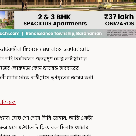
়ে ভোটকর্মীরা ফিরেছেন মধ্যরাতে। এরপরই ভোট
ই নির্বাচনের গুরুত্বপূর্ণ কেন্দ্র নন্দীগ্রামের
িজের লোকসভা কেন্দ্র ডায়মন্ড হারবারের
চনী প্রচার থেকে নন্দীগ্রামে তৃণমূলের জয়ের কথা
 অভিষেক
াধ্যায়। রোড শো শেষে তিনি জানান, আমি একটা
০২৪-এ এসে এইখানে দাঁড়িয়ে বলেছিলাম আমার