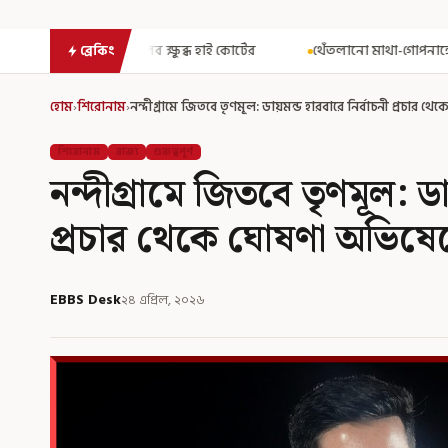
ব্ধ হাই কোর্টের
থেঁতলানো মাথা-গোপনাঙ্গে রড! বিজেপিশাসিত অসমে না
ব্রেকিং
হোম
›
শিরোনাম
›
নন্দীগ্রামে জিতবে তৃণমূল: ডায়মন্ড হারবারে নির্বাচনী প্রচার 
শিরোনাম
রাজ্য
গুরুত্বপূর্ণ
নন্দীগ্রামে জিতবে তৃণমূল: ডা
প্রচার থেকে ঘোষণা অভিষ
EBBS Desk
২৪ এপ্রিল, ২০২৬