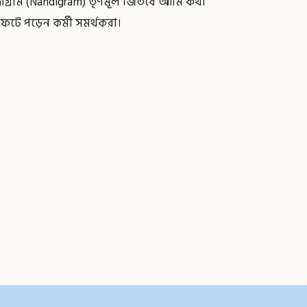
দীগ্রাম (Nandigram) তৃণমূল জিতবে আমি কথা
ফেটে পড়েন কর্মী সমর্থকরা।