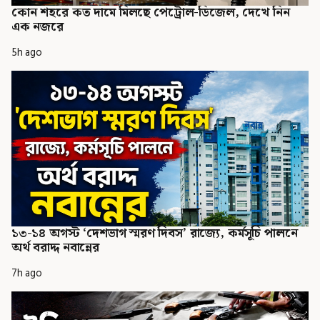
কোন শহরে কত দামে মিলছে পেট্রোল-ডিজেল, দেখে নিন
এক নজরে
5h ago
১৩-১৪ অগস্ট ‘দেশভাগ স্মরণ দিবস’ রাজ্যে, কর্মসূচি পালনে
অর্থ বরাদ্দ নবান্নের
7h ago