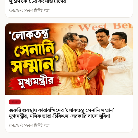
সুপ্রিম কোর্টের কলেজিয়ামের
৯/৮/২০২৬
1 মিনিট পড়া
রাজ্য
জরুরি অবস্থায় কারাবন্দিদের 'লোকতন্ত্র সেনানি সম্মান'
মুখ্যমন্ত্রীর, মসিক ভাতা-চিকিৎসা-সরকারি বাসে সুবিধা
৯/৮/২০২৬
1 মিনিট পড়া