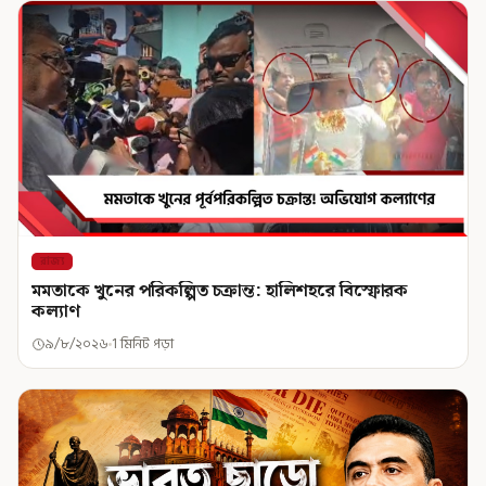
রাজ্য
মমতাকে খুনের পরিকল্পিত চক্রান্ত: হালিশহরে বিস্ফোরক
কল্যাণ
৯/৮/২০২৬
1 মিনিট পড়া