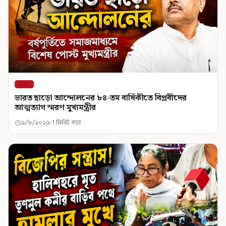
রাজ্য
ভারত ছাড়ো আন্দোলনের ৮৪-তম বার্ষিকীতে বিপ্লবীদের
আত্মত্যাগ স্মরণ মুখ্যমন্ত্রীর
৯/৮/২০২৬
1 মিনিট পড়া