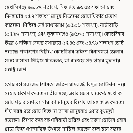
মেখলিগঞ্জে ৯৬.৮৭ শতাংশ, সিতাইয়ে ৯৬.৫৪ শতাংশ এবং
দিনহাটায় ৯৫.৭ শতাংশ মানুষ নিজেদের ভোটাধিকার প্রয়োগ
করেছেন। পিছিয়ে নেই মাথাভাঙা (৯৫.৯৬ শতাংশ), নাটাবাড়ি
(৯৫.৮২ শতাংশ) এবং তুফানগঞ্জও (৯৫.৩৯ শতাংশ)। কোচবিহার
উত্তর ও দক্ষিণ কেন্দ্রে যথাক্রমে ৯৫.৪৫ এবং ৯৪.৭৬ শতাংশ ভোট
পড়েছে। শতাংশের নিরিখে কোচবিহার দক্ষিণ বিধানসভা জেলার
মধ্যে সামান্য পিছিয়ে থাকলেও, তা রাজ্যের গড় হারের তুলনায়
যথেষ্ট বেশি।
কোচবিহারের জেলাশাসক জিতিন যাদব এই বিপুল ভোটদান নিয়ে
সন্তোষ প্রকাশ করেছেন। তাঁর মতে, এবার জেলায় রেকর্ড সংখ্যক
ভোট পড়ার নেপথ্যে সাধারণ মানুষের বিশেষ আগ্রহ কাজ করেছে।
দীর্ঘ সময় ধরে ভোট দিতে না আসা মানুষরাও এবার বুথমুখী
হয়েছেন। বিশেষ করে বহু পরিযায়ী শ্রমিক এবং তরুণ ভোটার এবার
গ্রামে ফিরে গণতান্ত্রিক উৎসবে শামিল হয়েছেন বলে মনে করছে