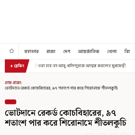
মহানগর
রাজ্য
দেশ
আন্তর্জাতিক
খেলা
বিনো
 হবে না! আবু-খলিলুরকে আশ্বস্ত করলেন মুখ্যমন্ত্রী
এগিয়ে গেল আরও একধাপ, স
ব্রেকিং
হোম
›
রাজ্য
›
ভোটদানে রেকর্ড কোচবিহারের, ৯৭ শতাংশ পার করে শিরোনামে শীতলকুচি
রাজ্য
ভোটদানে রেকর্ড কোচবিহারের, ৯৭
শতাংশ পার করে শিরোনামে শীতলকুচি