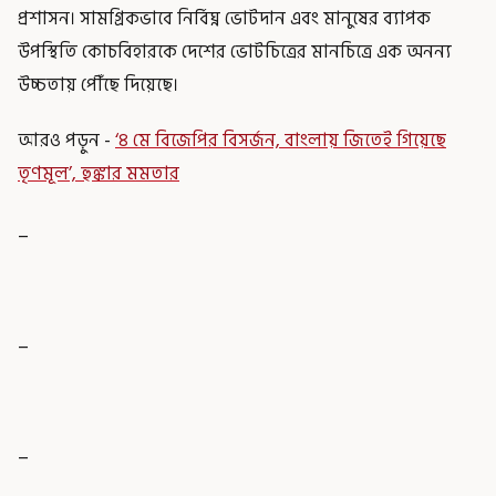
প্রশাসন। সামগ্রিকভাবে নির্বিঘ্ন ভোটদান এবং মানুষের ব্যাপক
উপস্থিতি কোচবিহারকে দেশের ভোটচিত্রের মানচিত্রে এক অনন্য
উচ্চতায় পৌঁছে দিয়েছে।
আরও পড়ুন -
‘৪ মে বিজেপির বিসর্জন, বাংলায় জিতেই গিয়েছে
তৃণমূল’, হুঙ্কার মমতার
_
_
_