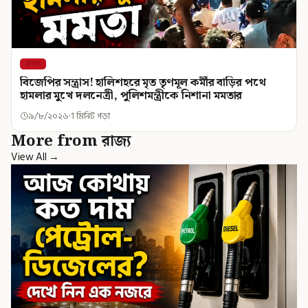
রাজ্য
বিজেপির সন্ত্রাস! হালিশহরে মৃত তৃণমূল কর্মীর বাড়ির পথে
হামলার মুখে দলনেত্রী, পুলিশমন্ত্রীকে নিশানা মমতার
৯/৮/২০২৬
1 মিনিট পড়া
More from রাজ্য
View All →