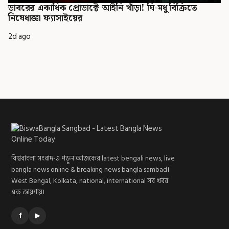
ডাবরের একাধিক প্রোডাক্টে আইনি খাঁড়া! ঘি-মধু বিক্রিতে
নিষেধাজ্ঞা ফ্যাসাইয়ের
2d ago
বিশ্ববাংলা সংবাদ-এ পড়ুন আজকের latest bengali news, live
bangla news online & breaking news bangla sambad।
West Bengal, Kolkata, national, international সব খবর
এক জায়গায়।
f
▶