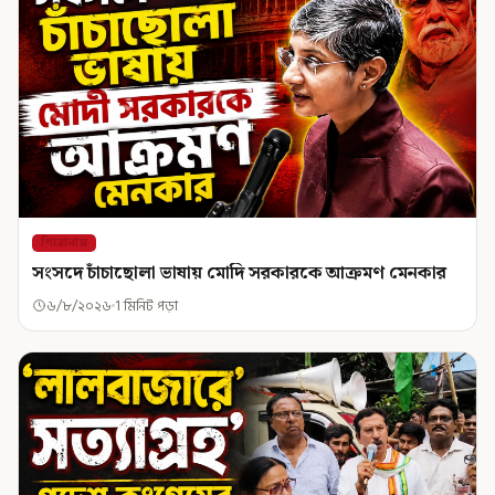
শিরোনাম
সংসদে চাঁচাছোলা ভাষায় মোদি সরকারকে আক্রমণ মেনকার
৬/৮/২০২৬
1 মিনিট পড়া