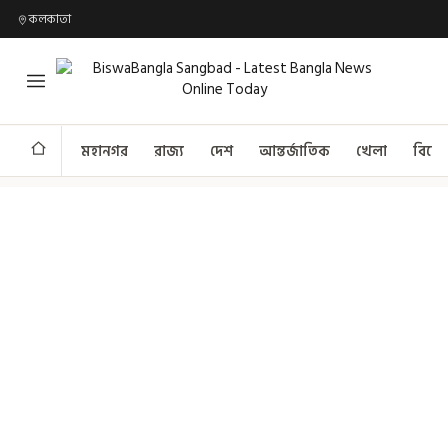
কলকাতা
মহানগর
রাজ্য
দেশ
আন্তর্জাতিক
খেলা
বিনো