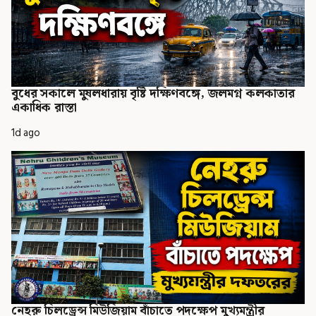
বুধের সকালে মুষলধারায় বৃষ্টি দক্ষিণবঙ্গে, জলমগ্ন কলকাতার
একাধিক রাস্তা
1d ago
নেহরু চিলড্রেন্স মিউজিয়াম বাঁচাতে পদক্ষেপ মুখ্যমন্ত্রীর