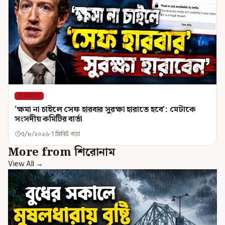
শিরোনাম
'ক্ষমা না চাইলে সেফ হারবার সুরক্ষা হারাতে হবে': মেটাকে
সংসদীয় কমিটির বার্তা
৫/৮/২০২৬
1 মিনিট পড়া
More from শিরোনাম
View All →