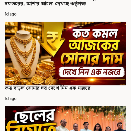
দফতরের, আশার আলো দেখছে কর্তৃপক্ষ
1d ago
কত বাড়ল সোনার দর দেখে নিন এক নজরে
1d ago