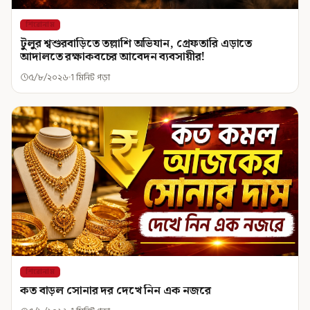
শিরোনাম
টুলুর শ্বশুরবাড়িতে তল্লাশি অভিযান, গ্রেফতারি এড়াতে
আদালতে রক্ষাকবচের আবেদন ব্যবসায়ীর!
৫/৮/২০২৬
1 মিনিট পড়া
শিরোনাম
কত বাড়ল সোনার দর দেখে নিন এক নজরে