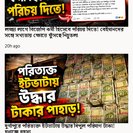
লজ্জা লাগে বিজেপি কর্মী হিসেবে পরিচয় দিতে! বেইমানদের
সঙ্গে সখ্যতায় ক্ষোভে ফুঁসছে নিচুতলা
20h ago
দুর্গাপুরে পরিত্যক্ত ইটভাটায় উদ্ধার বিপুল পরিমাণ টাকা!
ঘনাচ্ছে রহস্য