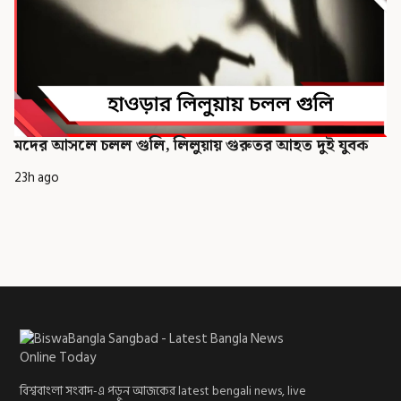
মদের আসলে চলল গুলি, লিলুয়ায় গুরুতর আহত দুই যুবক
23h ago
বিশ্ববাংলা সংবাদ-এ পড়ুন আজকের latest bengali news, live