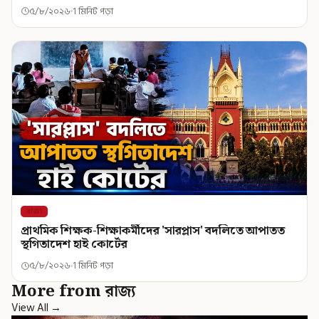
৫/৮/২০২৬
1 মিনিট পড়া
রাজ্য
প্রাথমিক শিক্ষক-শিক্ষাকর্মীদের 'সারপ্লাস' বদলিতে আপাতত
স্থগিতাদেশ হাই কোর্টের
৫/৮/২০২৬
1 মিনিট পড়া
More from রাজ্য
View All →