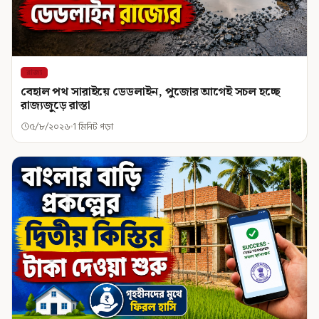
রাজ্য
বেহাল পথ সারাইয়ে ডেডলাইন, পুজোর আগেই সচল হচ্ছে
রাজ্যজুড়ে রাস্তা
৫/৮/২০২৬
1 মিনিট পড়া