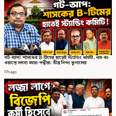
গট-আপ! শাসকের B-টিমের হাতেই স্ট্যান্ডিং কমিটি, নাম-কা-
ওয়াস্তে সদস্য মমতা-পন্থীরা: তীব্র নিন্দা কুণালের
17h ago