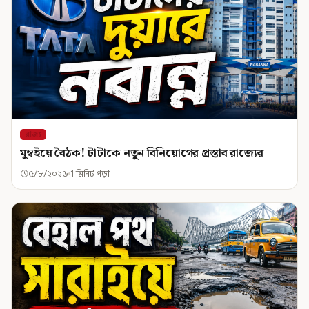
রাজ্য
মুম্বইয়ে বৈঠক! টাটাকে নতুন বিনিয়োগের প্রস্তাব রাজ্যের
৫/৮/২০২৬
1 মিনিট পড়া