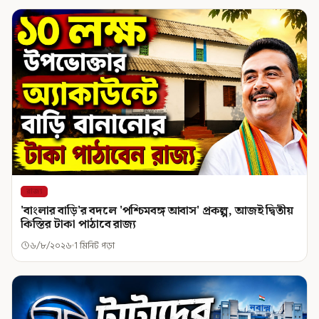
রাজ্য
'বাংলার বাড়ি'র বদলে 'পশ্চিমবঙ্গ আবাস' প্রকল্প, আজই দ্বিতীয়
কিস্তির টাকা পাঠাবে রাজ্য
৬/৮/২০২৬
1 মিনিট পড়া