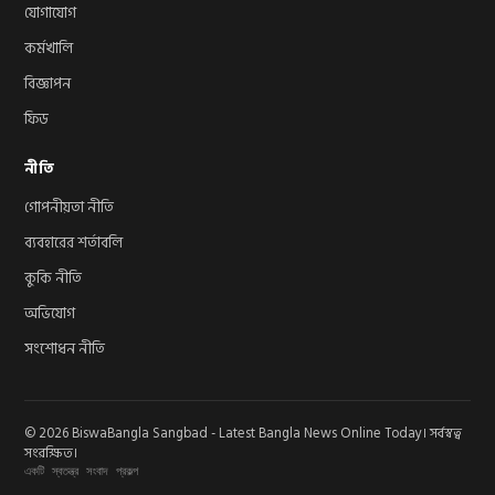
যোগাযোগ
কর্মখালি
বিজ্ঞাপন
ফিড
নীতি
গোপনীয়তা নীতি
ব্যবহারের শর্তাবলি
কুকি নীতি
অভিযোগ
সংশোধন নীতি
© 2026 BiswaBangla Sangbad - Latest Bangla News Online Today। সর্বস্বত্ব
সংরক্ষিত।
একটি স্বতন্ত্র সংবাদ প্রকল্প