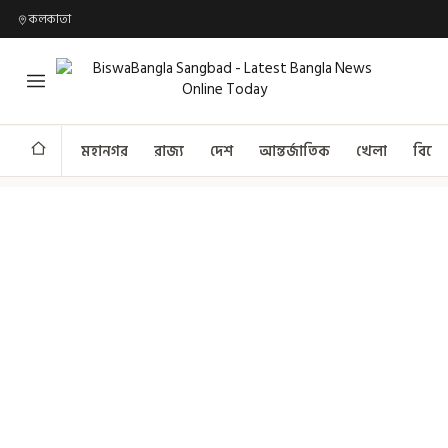
কলকাতা
মহানগর
রাজ্য
দেশ
আন্তর্জাতিক
খেলা
বিনো