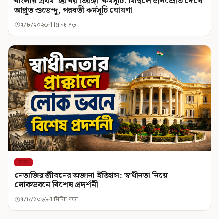
বাংলায় প্রথম ‘হর ঘর তিরঙ্গা’ কর্মসূচি: মিছিলে জনস্রোত দেখে
আপ্লুত শুভেন্দু, পরবর্তী কর্মসূচি ঘোষণা
৭/৮/২০২৬
1 মিনিট পড়া
রাজ্য
নেতাজির জীবনের অজানা ইতিহাস: স্বাধীনতা নিয়ে
লোকভবনে বিশেষ প্রদর্শনী
৭/৮/২০২৬
1 মিনিট পড়া