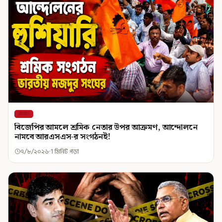
রাজ্য
বিজেপির আমলে শ্রমিক নেতার উপর আক্রমণ, আন্দোলনে
নামবে আরএসএস-র সংগঠনই!
৭/৮/২০২৬
1 মিনিট পড়া