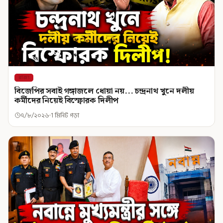
রাজ্য
বিজেপির সবাই গঙ্গাজলে ধোয়া নয়... চন্দ্রনাথ খুনে দলীয়
কর্মীদের নিয়েই বিস্ফোরক দিলীপ
৭/৮/২০২৬
1 মিনিট পড়া