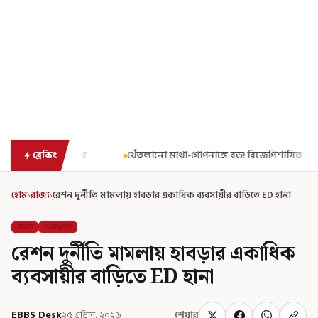
থেঁতলানো মাথা-গোপনাঙ্গে রড! বিজেপিশাসিত অসমে নাবালিকার নৃশংস পরিণত
ব্রেকিং
হোম
›
রাজ্য
›
রেশন দুর্নীতি মামলায় হাবড়ার একাধিক ব্যবসায়ীর বাড়িতে ED হানা
রাজ্য
গুরুত্বপূর্ণ
রেশন দুর্নীতি মামলায় হাবড়ার একাধিক
ব্যবসায়ীর বাড়িতে ED হানা
EBBS Desk
২৫ এপ্রিল, ২০২৬
শেয়ার