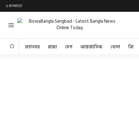
কলকাতা
মহানগর
রাজ্য
দেশ
আন্তর্জাতিক
খেলা
বিনো