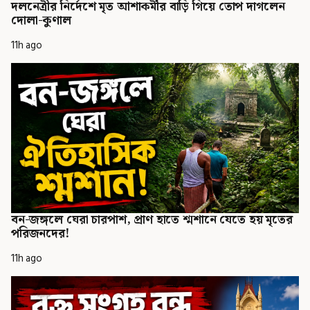
দলনেত্রীর নির্দেশে মৃত আশাকর্মীর বাড়ি গিয়ে তোপ দাগলেন
দোলা-কুণাল
11h ago
বন-জঙ্গলে ঘেরা চারপাশ, প্রাণ হাতে শ্মশানে যেতে হয় মৃতের
পরিজনদের!
11h ago