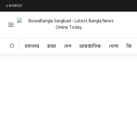
কলকাতা
মহানগর
রাজ্য
দেশ
আন্তর্জাতিক
খেলা
বিনো