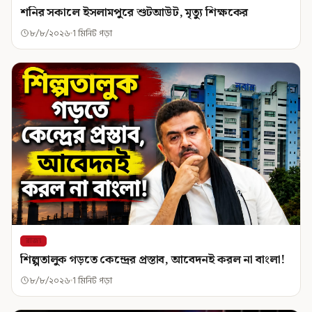
শনির সকালে ইসলামপুরে শুটআউট, মৃত্যু শিক্ষকের
৮/৮/২০২৬
1 মিনিট পড়া
রাজ্য
শিল্পতালুক গড়তে কেন্দ্রের প্রস্তাব, আবেদনই করল না বাংলা!
৮/৮/২০২৬
1 মিনিট পড়া