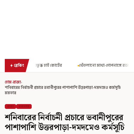
 কোর্টের
থেঁতলানো মাথা-গোপনাঙ্গে রড! বিজেপিশাসিত অসমে নাবালিকা
ব্রেকিং
হোম
›
রাজ্য
›
শনিবারের নির্বাচনী প্রচারে ভবানীপুরের পাশাপাশি উত্তরপাড়া-দমদমেও কর্মসূচি
মমতার
রাজ্য
মহানগর
শনিবারের নির্বাচনী প্রচারে ভবানীপুরের
পাশাপাশি উত্তরপাড়া-দমদমেও কর্মসূচি