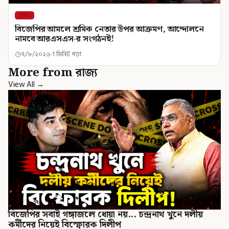
রাজ্য
বিজেপির আমলে শ্রমিক নেতার উপর আক্রমণ, আন্দোলনে
নামবে আরএসএস-র সংগঠনই!
৭/৮/২০২৬
1 মিনিট পড়া
More from রাজ্য
View All →
বিজেপির সবাই গঙ্গাজলে ধোয়া নয়... চন্দ্রনাথ খুনে দলীয়
কর্মীদের নিয়েই বিস্ফোরক দিলীপ