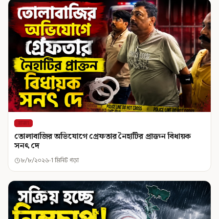
রাজ্য
তোলাবাজির অভিযোগে গ্রেফতার নৈহাটির প্রাক্তন বিধায়ক
সনৎ দে
৮/৮/২০২৬
1 মিনিট পড়া