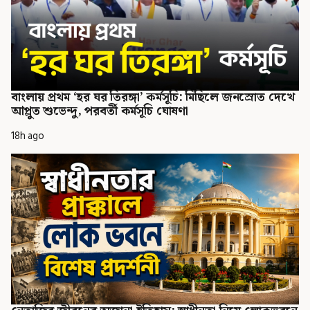
বাংলায় প্রথম ‘হর ঘর তিরঙ্গা’ কর্মসূচি: মিছিলে জনস্রোত দেখে
আপ্লুত শুভেন্দু, পরবর্তী কর্মসূচি ঘোষণা
18h ago