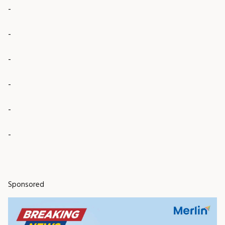
-
-
-
-
-
-
Sponsored