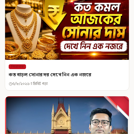
শিরোনাম
কত বাড়ল সোনার দর দেখে নিন এক নজরে
৫/৮/২০২৬
1 মিনিট পড়া