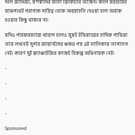
দলে জাদেজা, যশস্বীদের মতো ক্রিকেটার আছেন। ফলে মরশুমের
মাঝপথেই পরাগকে দায়িত্ব থেকে অব্য়াহতি দেওয়া হলে অবাক
হওয়ার কিছু থাকবে না।
যদিও পারফরম্যান্স খারাপ হলেও মুম্বই ইন্ডিয়ান্সের হার্দিক পান্ডিয়া
আর লখনউ সুপার জায়ান্টসের ঋষভ পন্থ এই তালিকায় আপাতত
নেই। কারণ দুই ফ্র্যাঞ্চাইজির কাছেই বিকল্প অধিনায়ক নেই।
-
-
-
-
Sponsored