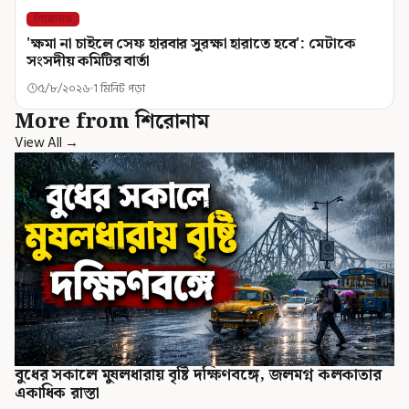
শিরোনাম
'ক্ষমা না চাইলে সেফ হারবার সুরক্ষা হারাতে হবে': মেটাকে
সংসদীয় কমিটির বার্তা
৫/৮/২০২৬
1 মিনিট পড়া
More from শিরোনাম
View All →
বুধের সকালে মুষলধারায় বৃষ্টি দক্ষিণবঙ্গে, জলমগ্ন কলকাতার
একাধিক রাস্তা