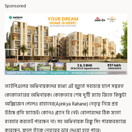
Sponsored
আইপিএলের অধিনায়কদের মধ্যে এই মুহূর্তে সবচেয়ে চাপে সম্ভবত
কেকোআরের অধিনায়ক। কেকেআর শেষ দু’টি ম্যাচ জিতে কিছুটা
অক্সিজেন পেলেও রাহানের(Ajinkya Rahane) নেতৃত্ব নিয়ে প্রশ্ন
উঠছে প্রতি ম্যাচেই। কোনও প্ল্যান বি নেই। বোলারদের ঠিক মতো
ব্যবহার করতেই পারছেন না। সহ অধিনায়ক রিঙ্কু সিং পারফরম্যান্স
করেছেন, ফলে তাঁকে নেতৃত্বের ভার দেওয়া হতে পারে।