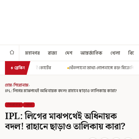
মহানগর
রাজ্য
দেশ
আন্তর্জাতিক
খেলা
বিনো
র
থেঁতলানো মাথা-গোপনাঙ্গে রড! বিজেপিশাসিত অসমে নাবালিকার নৃশংস
ব্রেকিং
হোম
›
শিরোনাম
›
IPL: লিগের মাঝপথেই অধিনায়ক বদল! রাহানে ছাড়াও তালিকায় কারা?
শিরোনাম
খেলা
IPL: লিগের মাঝপথেই অধিনায়ক
বদল! রাহানে ছাড়াও তালিকায় কারা?