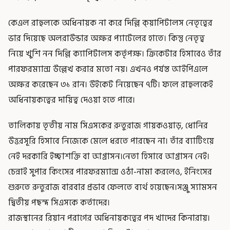
কেএল রাহুলকে অধিনায়ক না করে দিল্লি ক্য়াপিটালস নেতৃত্বের
ভার দিয়েছে অলরাউন্ডার অক্ষর প্যাটেলের হাতে। কিন্তু নেতৃত্ব
নিয়ে খুশি নন দিল্লি ক্যাপিটালস কর্তৃপক্ষ। ক্রিকেটার হিসাবেও তাঁর
পারফরম্যান্স উল্লেখ করার মতো নয়। এখনও পর্যন্ত আইপিএলে
অক্ষর করেছেন ৩১ রান। উইকেট নিয়েছেন ৭টি। ফলে রাহুলকেই
অধিনায়কত্বের দায়িত্ব দেওয়া হতে পারে।
তালিকায় তৃতীয় নাম সিএসকের রুতুরাজ গায়কওয়াড়, ধোনির
উত্তরসূরি হিসাবে নিজেকে মেলে ধরতে পারছেন না। তাঁর ব্যাটিংয়ে
নেই দরকারি ইচ্ছাশক্তি বা আগ্রাসন।নেতা হিসাবে আগ্রাসন নেই।
চেন্নাই সুপার কিংসের পারফরম্যান্স ওঠা-নামা করলেও, ইনিংসের
শুরুতে রুতুরাজ বারবার প্রভাব ফেলতে ব্যর্থ হয়েছেন।সঞ্জু স্যামসন
দ্বিতীয় পছন্দ সিএসকে কর্তাদের।
রাজস্থানের রিয়ান পরাগের অধিনায়কত্বের পদ খাদের কিনারায়।