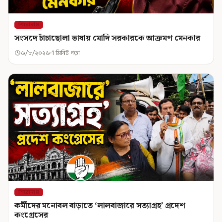
শিরোনাম
সংসদে চাঁচাছোলা ভাষায় মোদি সরকারকে আক্রমণ মেনকার
৬/৮/২০২৬
1 মিনিট পড়া
শিরোনাম
কর্মীদের মনোবল বাড়াতে ‘লালবাজারে সত্যাগ্রহ’ প্রদেশ
কংগ্রেসের