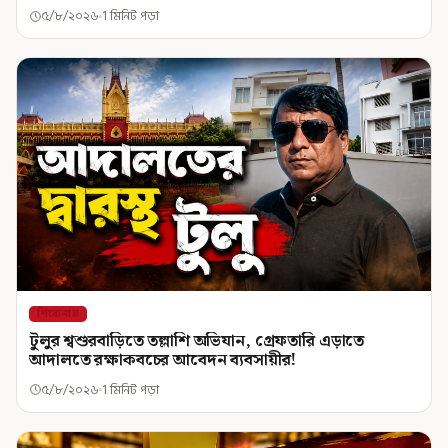
৫/৮/২০২৬
1 মিনিট পড়া
শিরোনাম
টুলুর শ্বশুরবাড়িতে তল্লাশি অভিযান, গ্রেফতারি এড়াতে
আদালতে রক্ষাকবচের আবেদন ব্যবসায়ীর!
৫/৮/২০২৬
1 মিনিট পড়া