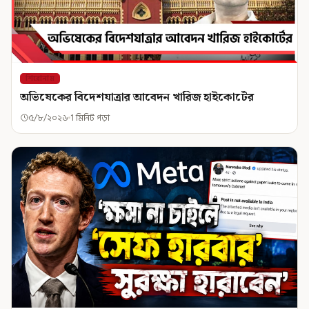
শিরোনাম
অভিষেকের বিদেশযাত্রার আবেদন খারিজ হাইকোর্টের
৫/৮/২০২৬
1 মিনিট পড়া