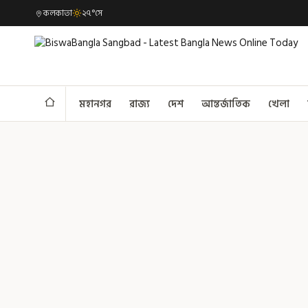
কলকাতা
২৭°সে
মহানগর
রাজ্য
দেশ
আন্তর্জাতিক
খেলা