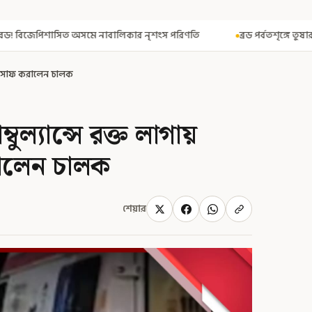
নাবালিকার নৃশংস পরিণতি
ব্রড পর্বতশৃঙ্গে তুষারধসে মৃত নির্মল পুরজা! 
দিয়ে সাফ করালেন চালক
বুল্যান্সে রক্ত লাগায়
রালেন চালক
শেয়ার