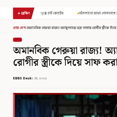
্ষুব্ধ হাই কোর্টের
থেঁতলানো মাথা-গোপনাঙ্গে রড! বিজেপিশাসিত অসমে 
ব্রেকিং
হোম
›
দেশ
›
অমানবিক গেরুয়া রাজ্য! অ্যাম্বুল্যান্সে রক্ত লাগায় রোগীর স্ত্রীকে 
দেশ
অমানবিক গেরুয়া রাজ্য! অ্যাম্
রোগীর স্ত্রীকে দিয়ে সাফ ক
EBBS Desk
২ মে, ২০২৬