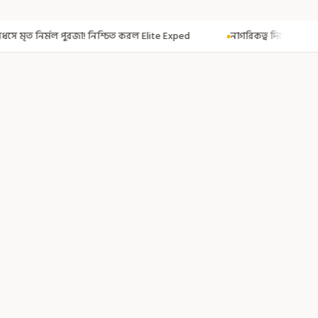
নিশ্চিত করল Elite Exped
নাগরিকত্ব দিতেই CAA! ৩০০ মতুয়াকে নাগরিকত্বের সার