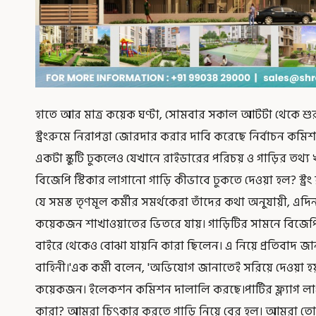
হাতে আর মাত্র কয়েক ঘণ্টা, সোমবার সকাল আটটা থেকে শুর
স্ট্রংরুমে নিরাপত্তা জোরদার করার দাবি করেছে নির্বাচন কমিশন
একটা স্কুটি ঢুকলেও যেখানে রাইডারের পরিচয় ও গাড়ির তথ্য 
বিজেপি স্টিকার লাগানো গাড়ি কীভাবে ঢুকতে দেওয়া হল? স্ট্
যে সমস্ত তৃণমূল কর্মীর সমর্থকেরা তাঁদের কথা অনুযায়ী, এদি
কয়েকজন শাখাওয়াতের ভিতরে যায়। গাড়িটির সামনে বিজেপির
বাইরে থেকেও বোঝা যায়নি কারা ছিলেন। এ নিয়ে প্রতিবাদ জান
বাহিনী।'এক কর্মী বলেন, 'অভিযোগ জানাতেই সরিয়ে দেওয়া হয় 
কয়েকজন। ইলেকশন কমিশন দালালি করছে।পার্টির ফ্ল্যাগ লা
কারা? আমরা চিৎকার করতে গাড়ি নিয়ে বের হল। আমরা তো শান