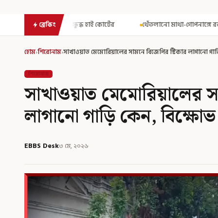
হাই কোর্টের
থেঁতলানো মাথা-গোপনাঙ্গে রড! বিজেপিশাসিত অসমে নাবালি
ব্রেকিং
হোম
›
শিরোনাম
›
সাখাওয়াত মেমোরিয়ালের সামনে বিজেপির স্টিকার লাগানো গাড়
শিরোনাম
সাখাওয়াত মেমোরিয়ালের স
লাগানো গাড়ি কেন, বিক্ষোভ
EBBS Desk
৩ মে, ২০২৬