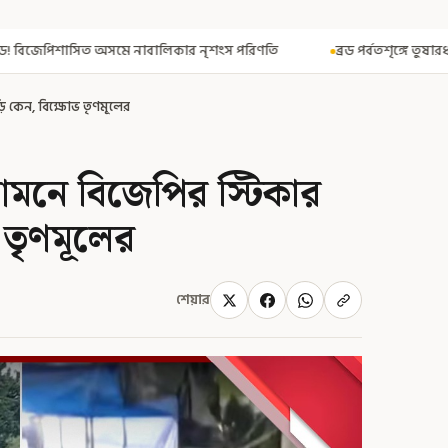
কার নৃশংস পরিণতি
ব্রড পর্বতশৃঙ্গে তুষারধসে মৃত নির্মল পুরজা! নিশ্চিত
ি কেন, বিক্ষোভ তৃণমূলের
ামনে বিজেপির স্টিকার
 তৃণমূলের
শেয়ার