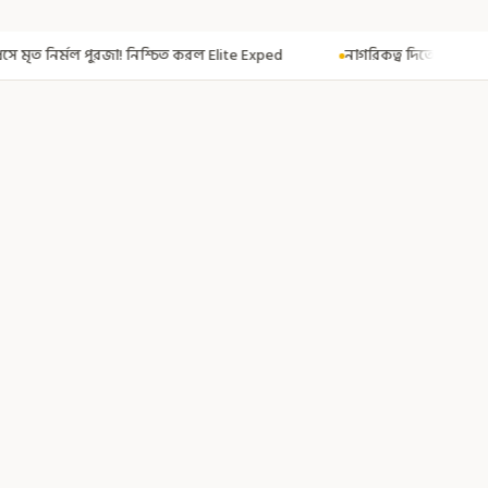
 করল Elite Exped
নাগরিকত্ব দিতেই CAA! ৩০০ মতুয়াকে নাগরিকত্বের সার্টিফিকে