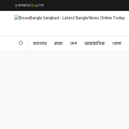
কলকাতা
২৬°সে
মহানগর
রাজ্য
দেশ
আন্তর্জাতিক
খেলা