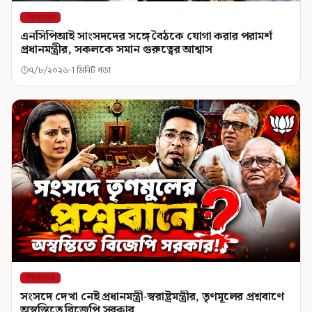
শিরোনাম
এনসিপিআই সাংসদদের সঙ্গে বৈঠকে যোগা করার পরামর্শ
প্রধানমন্ত্রীর, সকলকে সমান গুরুত্বের আশ্বাস
৭/৮/২০২৬
1 মিনিট পড়া
শিরোনাম
সংসদে দেখা নেই প্রধানমন্ত্রী-স্বরাষ্ট্রমন্ত্রীর, তৃণমূলের প্রশ্নবাণে
অস্বস্তিতে বিজেপি সরকার