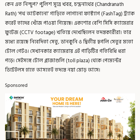
কেন এত নিশ্চুপ? পুলিশ সূত্রে খবর, চন্দ্রনাথের (Chandranath
Rath) ‘পথ আটকানো’ গাড়িতে লাগানো ফাস্ট্যাগ (FashTag) ট্র্যাক
করেই তাদের খোঁজ পাওয়া গিয়েছে। একশোর বেশি সিসি ক্যামেরার
ফুটেজ (CCTV footage) খতিয়ে দেখেছিলেন তদন্তকারীরা। তার
মধ্যে রয়েছে নিবেদিতা সেতু, ডানকুনি ও দ্বিতীয় হুগলি সেতুর মতো
টোল গেটও। সেখানকার ক্যামেরায় এই গাড়িটির গতিবিধি ধরা
পড়ে। সেইসঙ্গে টোল প্লাজাগুলি (toll plaza) থেকে পেমেন্টের
ডিটেইলস হাতে আসতেই তদন্তে নয়া মোড় আসে।
Sponsored