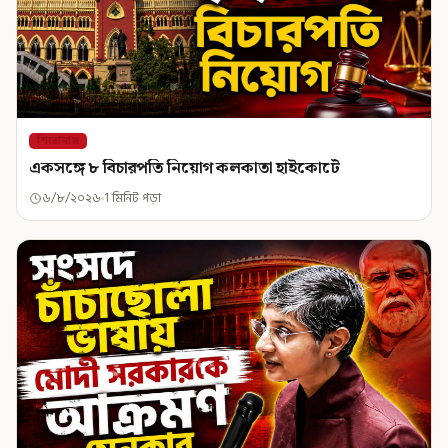
শিরোনাম
একসঙ্গে ৮ বিচারপতি নিয়োগ কলকাতা হাইকোর্টে
৬/৮/২০২৬
1 মিনিট পড়া