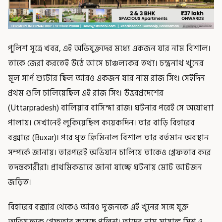
পুলিশ সূত্রে খবর, এই অভিযুক্তদের মধ্যে একজন যার নাম বিশাল।
তাকে জেরা করতেই উঠে আসে চাঞ্চল্যকর তথ্য। চন্দ্রনাথ খুনের
মূল সার্প শ্যুটার ছিল আরও একজন যার নাম রাজ সিং। সেইদিন
প্রথম গুলি চালিয়েছিল এই রাজ সিং। উত্তরপ্রদেশের
(Uttarpradesh) বালিয়ার বাসিন্দা রাজ। ঘটনার পরেই সে অযোধ্যা
পালায়। সেখানেই লুকিয়েছিল কয়েকদিন। তার বাড়ি বিহারের
বক্সারে (Buxar)। পরে ধৃত ক্রিমিনাল বিশাল তার বর্তমান অবস্থান
সম্পর্কে জানায়। তারপরেই অভিযান চালিয়ে তাকেও গ্রেফতার করে
তদন্তকারীরা। প্রাথমিকভাবে জানা যাচ্ছে ঘটনায় মোট আটজন
জড়িত।
বিহারের বক্সার থেকেও আরও দু'জনকে এই খুনের সঙ্গে যুক্ত
অভিযুক্তকে গ্রেফতার করেছে পুলিশ। তাদের নাম মায়াঙ্ক মিশ্র ও