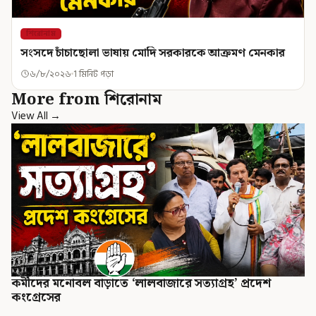
শিরোনাম
সংসদে চাঁচাছোলা ভাষায় মোদি সরকারকে আক্রমণ মেনকার
৬/৮/২০২৬
1 মিনিট পড়া
More from শিরোনাম
View All →
কর্মীদের মনোবল বাড়াতে ‘লালবাজারে সত্যাগ্রহ’ প্রদেশ
কংগ্রেসের