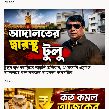
2d ago
টুলুর শ্বশুরবাড়িতে তল্লাশি অভিযান, গ্রেফতারি এড়াতে
আদালতে রক্ষাকবচের আবেদন ব্যবসায়ীর!
2d ago