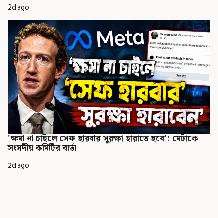
2d ago
'ক্ষমা না চাইলে সেফ হারবার সুরক্ষা হারাতে হবে': মেটাকে
সংসদীয় কমিটির বার্তা
2d ago