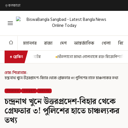
কলকাতা
মহানগর
রাজ্য
দেশ
আন্তর্জাতিক
খেলা
বিনো
থেঁতলানো মাথা-গোপনাঙ্গে রড! বিজেপিশাসিত অসমে নাবালিকার নৃশংস পর
ব্রেকিং
হোম
›
শিরোনাম
›
চন্দ্রনাথ খুনে উত্তরপ্রদেশ-বিহার থেকে গ্রেফতার ৩! পুলিশের হাতে চাঞ্চল্যকর তথ্য
শিরোনাম
গুরুত্বপূর্ণ
মহানগর
চন্দ্রনাথ খুনে উত্তরপ্রদেশ-বিহার থেকে
গ্রেফতার ৩! পুলিশের হাতে চাঞ্চল্যকর
তথ্য