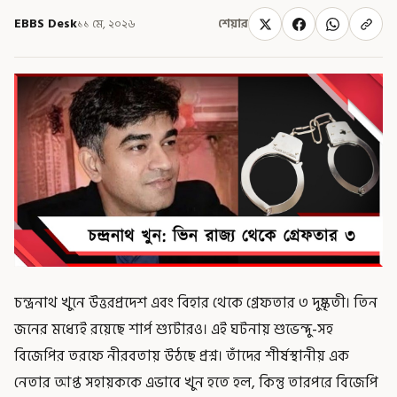
EBBS Desk
১১ মে, ২০২৬
শেয়ার
চন্দ্রনাথ খুনে উত্তরপ্রদেশ এবং বিহার থেকে গ্রেফতার ৩ দুষ্কৃতী। তিন
জনের মধ্যেই রয়েছে শার্প শ্যুটারও। এই ঘটনায় শুভেন্দু-সহ
বিজেপির তরফে নীরবতায় উঠছে প্রশ্ন। তাঁদের শীর্ষস্থানীয় এক
নেতার আপ্ত সহায়ককে এভাবে খুন হতে হল, কিন্তু তারপরে বিজেপি