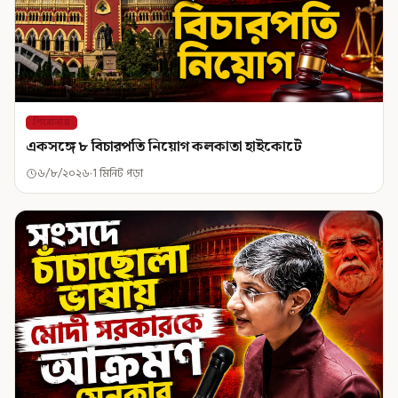
শিরোনাম
একসঙ্গে ৮ বিচারপতি নিয়োগ কলকাতা হাইকোর্টে
৬/৮/২০২৬
1 মিনিট পড়া