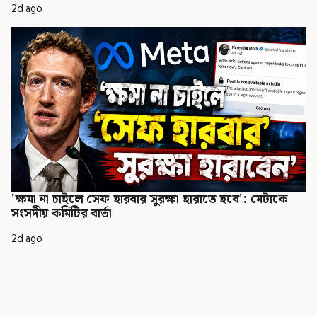
2d ago
'ক্ষমা না চাইলে সেফ হারবার সুরক্ষা হারাতে হবে': মেটাকে
সংসদীয় কমিটির বার্তা
2d ago