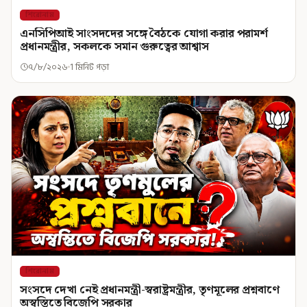
শিরোনাম
এনসিপিআই সাংসদদের সঙ্গে বৈঠকে যোগা করার পরামর্শ
প্রধানমন্ত্রীর, সকলকে সমান গুরুত্বের আশ্বাস
৭/৮/২০২৬
1 মিনিট পড়া
শিরোনাম
সংসদে দেখা নেই প্রধানমন্ত্রী-স্বরাষ্ট্রমন্ত্রীর, তৃণমূলের প্রশ্নবাণে
অস্বস্তিতে বিজেপি সরকার