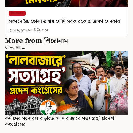
শিরোনাম
সংসদে চাঁচাছোলা ভাষায় মোদি সরকারকে আক্রমণ মেনকার
৬/৮/২০২৬
1 মিনিট পড়া
More from শিরোনাম
View All →
কর্মীদের মনোবল বাড়াতে ‘লালবাজারে সত্যাগ্রহ’ প্রদেশ
কংগ্রেসের