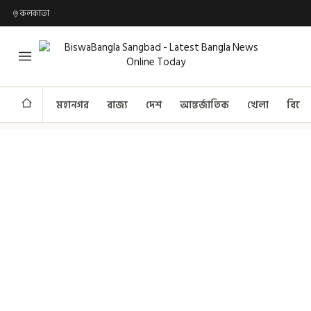
কলকাতা
মহানগর
রাজ্য
দেশ
আন্তর্জাতিক
খেলা
বিনো