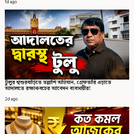
1d ago
টুলুর শ্বশুরবাড়িতে তল্লাশি অভিযান, গ্রেফতারি এড়াতে
আদালতে রক্ষাকবচের আবেদন ব্যবসায়ীর!
2d ago