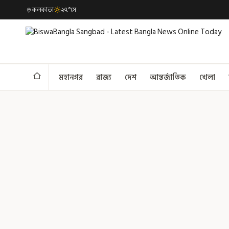
কলকাতা
২৭°সে
মহানগর
রাজ্য
দেশ
আন্তর্জাতিক
খেলা