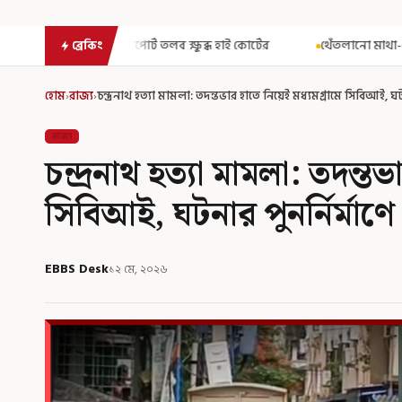
লব ক্ষুব্ধ হাই কোর্টের
থেঁতলানো মাথা-গোপনাঙ্গে রড! বিজেপিশাসিত 
ব্রেকিং
হোম
›
রাজ্য
›
চন্দ্রনাথ হত্যা মামলা: তদন্তভার হাতে নিয়েই মধ্যমগ্রামে সিবিআই, ঘটন
রাজ্য
চন্দ্রনাথ হত্যা মামলা: তদন্ত
সিবিআই, ঘটনার পুনর্নির্মাণে
EBBS Desk
১২ মে, ২০২৬