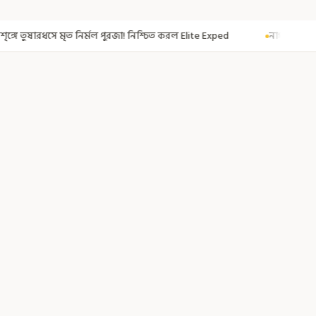
রজা! নিশ্চিত করল Elite Exped
নাগরিকত্ব দিতেই CAA! ৩০০ মতুয়াকে নাগরিকত্বে