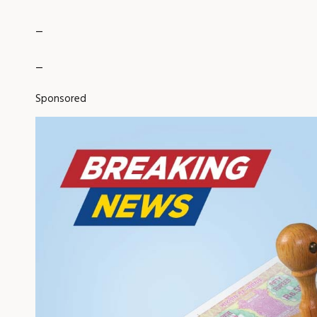
_
_
Sponsored