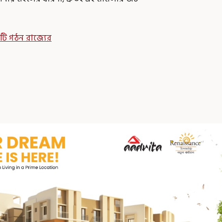
িটি গঠন রাজ্যের