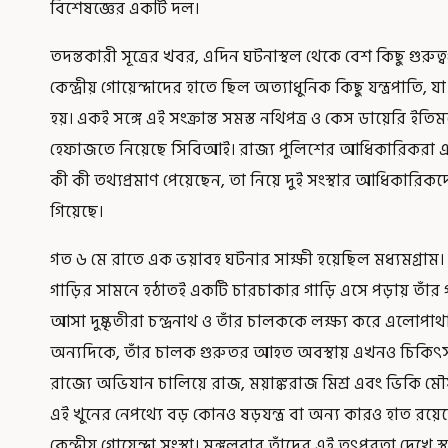
বিশেষজ্ঞের একটি দল।
তদন্তকারী সূত্রের খবর, এদিন ঘটনাস্থল থেকে বেশ কিছু গুরুত্ব
কেন্দ্রীয় গোয়েন্দাদের হাতে ছিল অত্যাধুনিক কিছু যন্ত্রপাতি
হয়। একই সঙ্গে এই সংক্রান্ত সমস্ত নথিপত্র ও কেস ডায়েরি ইত
হেফাজতে নিয়েছে সিবিআই। রাজ্য পুলিশের আধিকারিকরা এই
কী কী তথ্যপ্রমাণ পেয়েছেন, তা নিয়ে দুই সংস্থার আধিকারিক
গিয়েছে।
গত ৬ মে রাতে এক ভয়াবহ ঘটনার সাক্ষী হয়েছিল মধ্যমগ্রাম। প্র
গাড়ির সামনে হঠাতই একটি চারচাকার গাড়ি এসে পড়ায় তাঁর গ
আসা দুষ্কৃতীরা চন্দ্রনাথ ও তাঁর চালককে লক্ষ্য করে এলোপাথাড়
অন্যদিকে, তাঁর চালক গুরুতর আহত অবস্থায় এখনও চিকিৎসাধ
রাজ্যে অভিযান চালিয়ে রাজ, ময়াঙ্করাজ মিশ্র এবং ভিকি মৌর
এই খুনের নেপথ্যে বড় কোনও ষড়যন্ত্র বা অন্য কারও হাত রয়
কেন্দ্রীয় গোয়েন্দা সংস্থা। মঙ্গলবার তাঁদের এই তৎপরতা দেখে