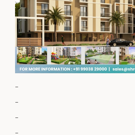
_
_
_
_