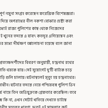
পূর্ণ নমুনা সংগ্রহ করেছেন ফরেন্সিক বিশেষজ্ঞরা।
, যা দিয়ে অপরাধের নীল নকশা বোঝার চেষ্টা করা
িমধ্যেই রাজ্য পুলিশের কাছ থেকে নিজেদের
 খুনের তদন্তে এ যাবৎ কতদূর এগিয়েছেন এবং
দের মধ্যে দীর্ঘক্ষণ আলোচনা হয়েছে বলে জানা
ত্যক্ষদর্শীদের বিবরণ অনুযায়ী, চন্দ্রনাথ রথের
তি থমকে যায়। সেই সুযোগেই দু’টি বাইকে চড়ে
ি গুলি চালায়। ঘটনাস্থলেই মৃত্যু হয় চন্দ্রনাথের।
ীন। ঘটনার তদন্তে নেমে পশ্চিমবঙ্গ পুলিশ ভিন
্য নামে তিন অভিযুক্তকে গ্রেফতার করেছিল। তবে
েছে কি না, এখন সেটাই খতিয়ে দেখতে চাইছে
 স্থানীয় মহলের ধারণা, দ্রুতই এই মামলার জট