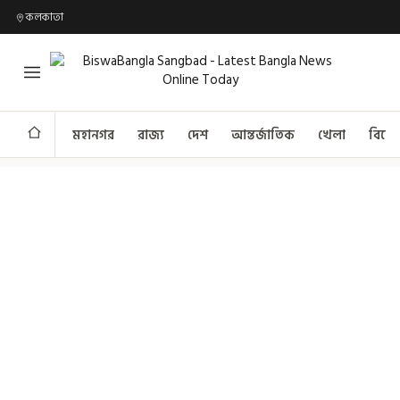
কলকাতা
মহানগর
রাজ্য
দেশ
আন্তর্জাতিক
খেলা
বিনো