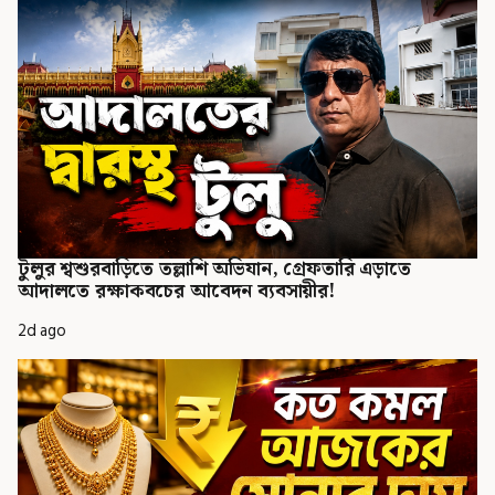
টুলুর শ্বশুরবাড়িতে তল্লাশি অভিযান, গ্রেফতারি এড়াতে
আদালতে রক্ষাকবচের আবেদন ব্যবসায়ীর!
2d ago