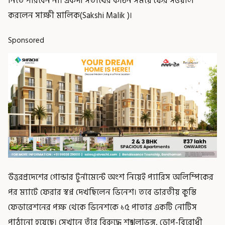
নিতে পারবেন না। একদা সতীর্থের কঠিন সময়ে ফের সওয়াল
করলেন সাক্ষী মালিক(Sakshi Malik )।
Sponsored
উত্তরপ্রদেশের গোন্ডার টুর্নামেন্টে অংশ নিয়েই প্যারিস অলিম্পিকের
পর ম্যাটে ফেরার স্বপ্ন দেখছিলেন ভিনেশ। তবে ভারতীয় কুস্তি
ফেডারেশনের পক্ষ থেকে ভিনেশকে ১৫ পাতার একটি নোটিস
পাঠানো হয়েছে। সেখানে তাঁর বিরুদ্ধে শৃঙ্খলাভঙ্গ, ডোপ-বিরোধী