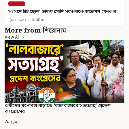
শিরোনাম
সংসদে চাঁচাছোলা ভাষায় মোদি সরকারকে আক্রমণ মেনকার
৬/৮/২০২৬
1 মিনিট পড়া
More from শিরোনাম
View All →
কর্মীদের মনোবল বাড়াতে ‘লালবাজারে সত্যাগ্রহ’ প্রদেশ
কংগ্রেসের
2d ago