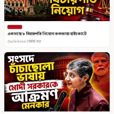
শিরোনাম
একসঙ্গে ৮ বিচারপতি নিয়োগ কলকাতা হাইকোর্টে
৬/৮/২০২৬
1 মিনিট পড়া