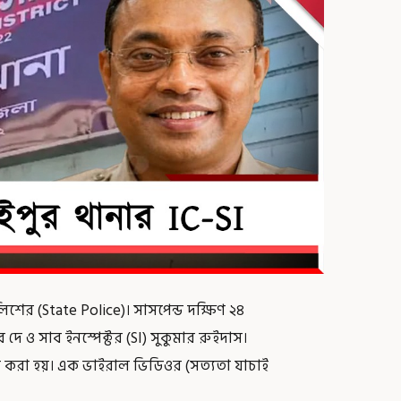
িশের (State Police)। সাসপেন্ড দক্ষিণ ২৪
 দে ও সাব ইনস্পেক্টর (SI) সুকুমার রুইদাস।
র করা হয়। এক ভাইরাল ভিডিওর (সত্যতা যাচাই