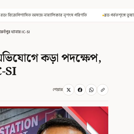
 নাবালিকার নৃশংস পরিণতি
ব্রড পর্বতশৃঙ্গে তুষারধসে মৃত নির্মল পুরজা! 
ারুইপুর থানার IC-SI
র অভিযোগে কড়া পদক্ষেপ,
C-SI
শেয়ার