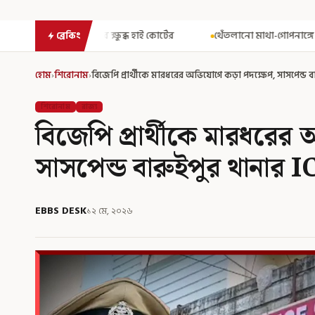
্ষুব্ধ হাই কোর্টের
থেঁতলানো মাথা-গোপনাঙ্গে রড! বিজেপিশাসিত অসমে
ব্রেকিং
হোম
›
শিরোনাম
›
বিজেপি প্রার্থীকে মারধরের অভিযোগে কড়া পদক্ষেপ, সাসপেন্ড ব
শিরোনাম
রাজ্য
বিজেপি প্রার্থীকে মারধরে
সাসপেন্ড বারুইপুর থানার I
EBBS DESK
১২ মে, ২০২৬