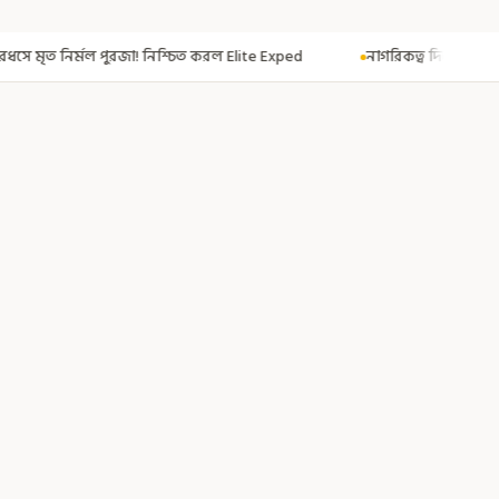
নিশ্চিত করল Elite Exped
নাগরিকত্ব দিতেই CAA! ৩০০ মতুয়াকে নাগরিকত্বের সা