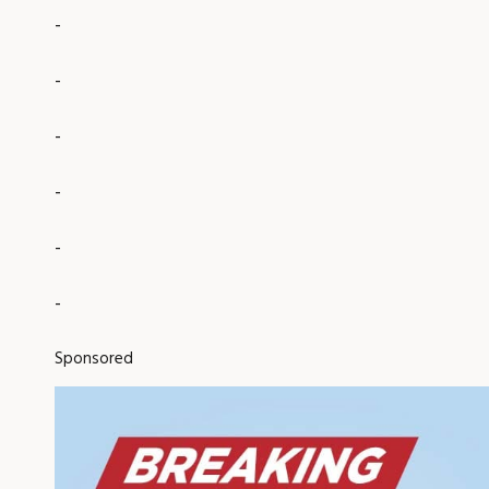
-
-
-
-
-
-
Sponsored