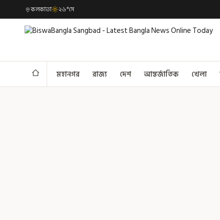
কলকাতা
২৬°সে
মহানগর
রাজ্য
দেশ
আন্তর্জাতিক
খেলা