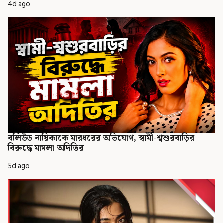
4d ago
বলিউড নায়িকাকে মারধরের অভিযোগ, স্বামী-শ্বশুরবাড়ির
বিরুদ্ধে মামলা অদিতির
5d ago