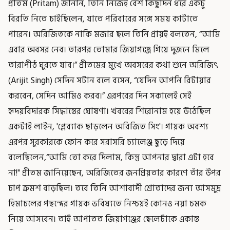
প্রীতম (Pritam) জানান, তিনি নিজেই বেশ কিছুদিন ধরে একটু
বিরতি নিতে চাইছিলেন, যাতে পরিবারের সঙ্গে সময় কাটাতে
পারেন। অরিজিতকে নাকি মজার ছলে তিনি প্রায়ই বলতেন, “আমি
এবার অবসর নেব। তারপর তোমার জিয়াগঞ্জে গিয়ে দুজনে মিলে
তারাপীঠ ঘুরতে যাব।” প্রীতমের মুখে অবসরের কথা শুনে অরিজিৎ
(Arijit Singh) সেদিন সটান বলে বসেন, “যেদিন আপনি রিটায়ার
করবেন, সেদিন আমিও করব।” এরপরের দিন সকালেই সেই
হৃদয়বিদারক সিদ্ধান্তের ঘোষণা। খবরের শিরোনাম হয়ে উঠেছিল
একটাই লাইন, 'প্লেব্যাক ছাড়লেন অরিজিত সিং'। গায়ক অবশ্য
এরপর সুরকারকে ফোন করে সরাসরি চ্যালেঞ্জ ছুড়ে দিয়ে
বলেছিলেন,“আমি তো করে দিলাম, কিন্তু আপনার দ্বারা এটা হবে
না!" প্রীতম জানিয়েছেন, অরিজিতের জনপ্রিয়তার কারণে তাঁর উপর
চাপ ক্রমশ বাড়ছিল। তবে তিনি আশাবাদী শ্রোতাদের জন্য আসমুদ্র
হিমাচলের পছন্দের গায়ক ভবিষ্যতে নিশ্চয়ই কোনও নয়া চমক
নিয়ে আসবেন। তাই আপাতত জিয়াগঞ্জের ছেলেটাকে একান্ত