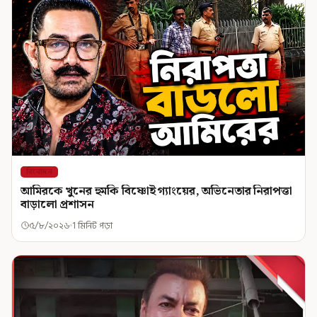
বিনোদন
আমিরকে খুনের হুমকি বিষ্ণোই গ্যাংয়ের, অভিনেতার নিরাপত্তা
বাড়ালো প্রশাসন
৫/৮/২০২৬
1 মিনিট পড়া