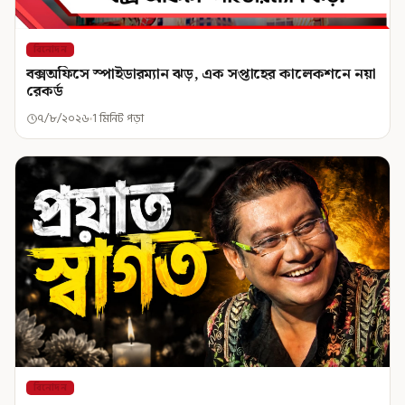
বিনোদন
বক্সঅফিসে স্পাইডারম্যান ঝড়, এক সপ্তাহের কালেকশনে নয়া
রেকর্ড
৭/৮/২০২৬
1 মিনিট পড়া
বিনোদন