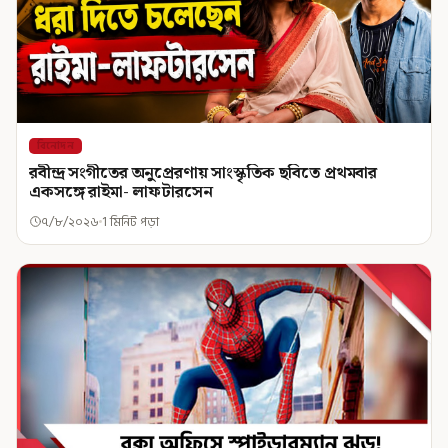
বিনোদন
রবীন্দ্র সংগীতের অনুপ্রেরণায় সাংস্কৃতিক ছবিতে প্রথমবার
একসঙ্গে রাইমা- লাফটারসেন
৭/৮/২০২৬
1 মিনিট পড়া