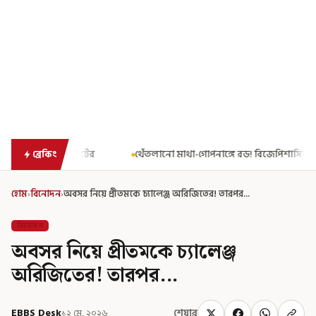
ের
থেঁতলানো মাথা-গোপনাঙ্গে রড! বিজেপিশাসিত অসমে নাবালিকার নৃশং
ব্রেকিং
হোম
›
বিনোদন
›
অবসর নিয়ে প্রীতমকে চ্যালেঞ্জ অরিজিতের! তারপর...
বিনোদন
অবসর নিয়ে প্রীতমকে চ্যালেঞ্জ
অরিজিতের! তারপর...
EBBS Desk
১২ মে, ২০২৬
শেয়ার