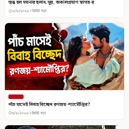
স্তব্ধ হল ময়নার ছলাৎ সুর, অকালপ্রয়াণ স্বাগত-র
৬/৮/২০২৬
1 মিনিট পড়া
বিনোদন
পাঁচ মাসেই বিবাহ বিচ্ছেদ রণজয়-শ্যামৌপ্তির?
৫/৮/২০২৬
1 মিনিট পড়া