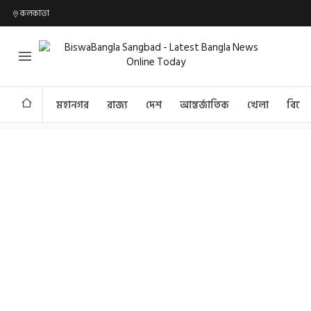
কলকাতা
মহানগর
রাজ্য
দেশ
আন্তর্জাতিক
খেলা
বিনো