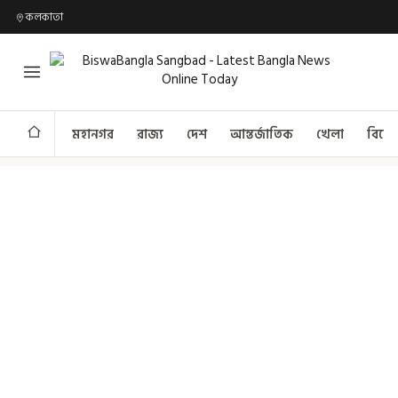
কলকাতা
মহানগর
রাজ্য
দেশ
আন্তর্জাতিক
খেলা
বিনো