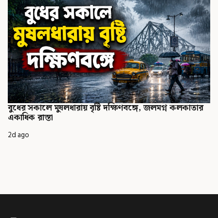
বুধের সকালে মুষলধারায় বৃষ্টি দক্ষিণবঙ্গে, জলমগ্ন কলকাতার
একাধিক রাস্তা
2d ago