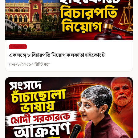
শিরোনাম
একসঙ্গে ৮ বিচারপতি নিয়োগ কলকাতা হাইকোর্টে
৬/৮/২০২৬
1 মিনিট পড়া