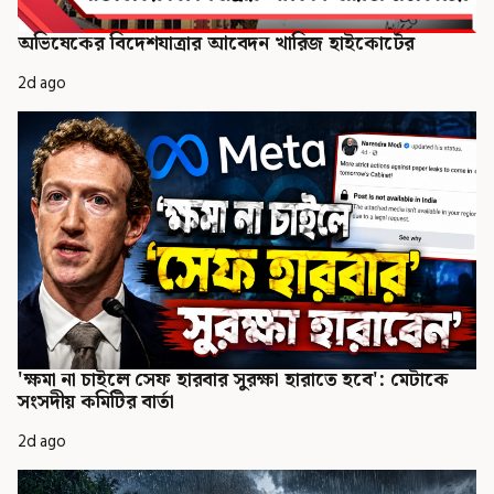
অভিষেকের বিদেশযাত্রার আবেদন খারিজ হাইকোর্টের
2d ago
'ক্ষমা না চাইলে সেফ হারবার সুরক্ষা হারাতে হবে': মেটাকে
সংসদীয় কমিটির বার্তা
2d ago