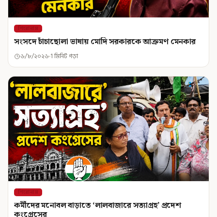
শিরোনাম
সংসদে চাঁচাছোলা ভাষায় মোদি সরকারকে আক্রমণ মেনকার
৬/৮/২০২৬
1 মিনিট পড়া
শিরোনাম
কর্মীদের মনোবল বাড়াতে ‘লালবাজারে সত্যাগ্রহ’ প্রদেশ
কংগ্রেসের