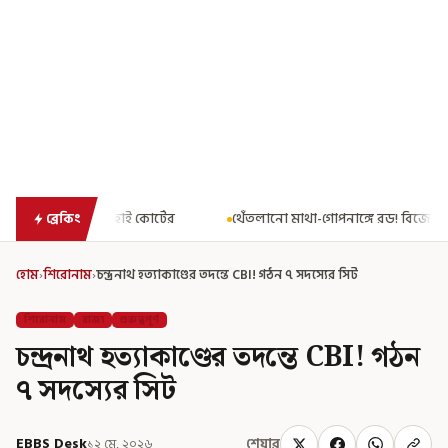
টের
থেঁতলানো মাথা-গোপনাঙ্গে রড! বিজেপিশাসিত অসমে নাবালিকার নৃ
ব্রেকিং
হোম
›
শিরোনাম
›
চন্দ্রনাথ হত্যাকাণ্ডের তদন্তে CBI! গঠন ৭ সদস্যের সিট
শিরোনাম
রাজ্য
গুরুত্বপূর্ণ
চন্দ্রনাথ হত্যাকাণ্ডের তদন্তে CBI! গঠন
৭ সদস্যের সিট
EBBS Desk
১২ মে, ২০২৬
শেয়ার