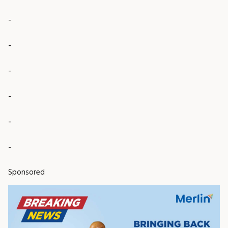
-
-
-
-
-
-
Sponsored