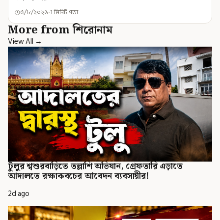
৫/৮/২০২৬
1 মিনিট পড়া
More from শিরোনাম
View All →
টুলুর শ্বশুরবাড়িতে তল্লাশি অভিযান, গ্রেফতারি এড়াতে
আদালতে রক্ষাকবচের আবেদন ব্যবসায়ীর!
2d ago