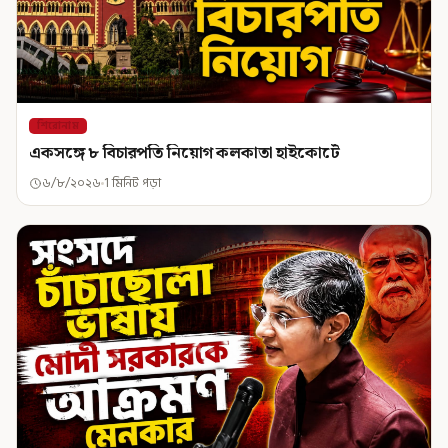
শিরোনাম
একসঙ্গে ৮ বিচারপতি নিয়োগ কলকাতা হাইকোর্টে
৬/৮/২০২৬
1 মিনিট পড়া