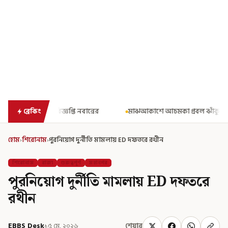
ন্নের
মাঝআকাশে আচমকা প্রবল ঝাঁকুনি! এয়ার ইন্ডিয়ার উড়ানে আতঙ্ক
ব্রেকিং
হোম
›
শিরোনাম
›
পুরনিয়োগ দুর্নীতি মামলায় ED দফতরে রথীন
শিরোনাম
রাজ্য
গুরুত্বপূর্ণ
মহানগর
পুরনিয়োগ দুর্নীতি মামলায় ED দফতরে
রথীন
EBBS Desk
১৫ মে, ২০২৬
শেয়ার