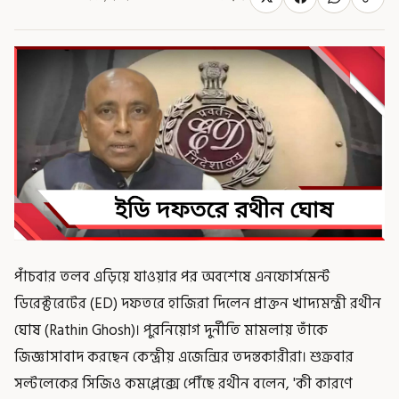
পাঁচবার তলব এড়িয়ে যাওয়ার পর অবশেষে এনফোর্সমেন্ট
ডিরেক্টরেটের (ED) দফতরে হাজিরা দিলেন প্রাক্তন খাদ্যমন্ত্রী রথীন
ঘোষ (Rathin Ghosh)। পুরনিয়োগ দুর্নীতি মামলায় তাঁকে
জিজ্ঞাসাবাদ করছেন কেন্দ্রীয় এজেন্সির তদন্তকারীরা। শুক্রবার
সল্টলেকের সিজিও কমপ্লেক্সে পৌঁছে রথীন বলেন, 'কী কারণে