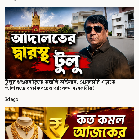
টুলুর শ্বশুরবাড়িতে তল্লাশি অভিযান, গ্রেফতারি এড়াতে
আদালতে রক্ষাকবচের আবেদন ব্যবসায়ীর!
3d ago