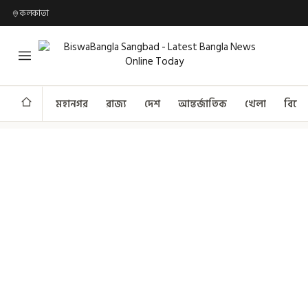
কলকাতা
মহানগর
রাজ্য
দেশ
আন্তর্জাতিক
খেলা
বিনো