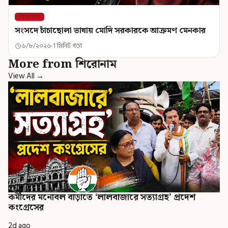
শিরোনাম
সংসদে চাঁচাছোলা ভাষায় মোদি সরকারকে আক্রমণ মেনকার
৬/৮/২০২৬
1 মিনিট পড়া
More from শিরোনাম
View All →
কর্মীদের মনোবল বাড়াতে ‘লালবাজারে সত্যাগ্রহ’ প্রদেশ
কংগ্রেসের
2d ago