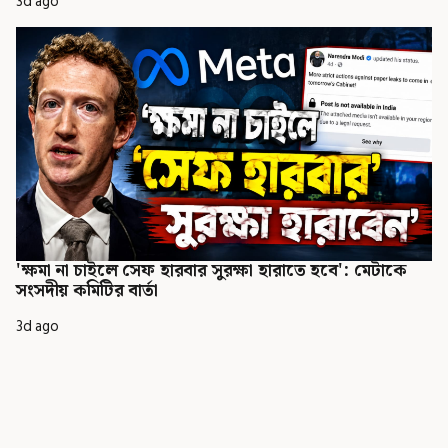
3d ago
'ক্ষমা না চাইলে সেফ হারবার সুরক্ষা হারাতে হবে': মেটাকে
সংসদীয় কমিটির বার্তা
3d ago