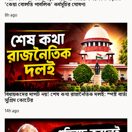
'কেয়া বোলতি পাবলিক' কর্মসূচির ঘোষণা
8h ago
বিধায়কদের দাপট নয়! শেষ কথা রাজনৈতিক দলই: স্পষ্ট বার্তা
সুপ্রিম কোর্টের
14h ago