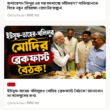
অপারেশন সিন্দুর এর পর বদলাচ্ছে সমীকরণ? পাকিস্তানকে
ঘিরে নতুন প্রতিরক্ষা জোটের জল্পনা
৭/৮/২০২৬
1 মিনিট পড়া
দেশ
ইউসুফ-তাহের-খলিলুরও মোদির ব্রেকফাস্ট বৈঠকে! জানালেন
সংখ্যালঘুদের কথা
৭/৮/২০২৬
1 মিনিট পড়া