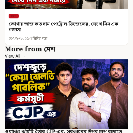
দেশ
কোথায় আজ কত দাম পেট্রোল-ডিজেলের, দেখে নিন এক
নজরে
৭/৮/২০২৬
1 মিনিট পড়া
More from দেশ
View All →
ওয়ার্কিং কমিটি তৈরি CJP-এর, সরকারের উপর চাপ বাড়াতে