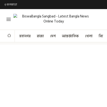
কলকাতা
মহানগর
রাজ্য
দেশ
আন্তর্জাতিক
খেলা
বিনো