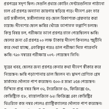
প্রশ্নপত্রের সদৃশ ছিল। সেগুলি প্রথমে কোচিং সেন্টারগুলিতে পাঠানো
হলে ওই প্রশ্নপত্র অন্যান্য জায়গায় ছড়িয়ে পড়ে। দীনেশ এবং তার
ভাই মঙ্গীলাল, মঙ্গীলালের বড় ছেলে বিকাশকে গ্রেফতার করা
হয়েছে। দীনেশের ছেলে ঋষির খোঁজে আপাতত তল্লাশি চলছে।
কিন্তু বিষয় হল, পরীক্ষার আগে প্রশ্নপত্র হাতে পেয়েছিলেন ঋষি।
ছেলের জন্য ওই প্রশ্নপত্র ১০ লক্ষ টাকায় দীনেশ কিনলেও স্ক্রুটিনি
করে দেখা যাচ্ছে, এতকিছুর পরেও ভাল পরীক্ষা দিতে পারেননি
ঋষি। ৭২০ নম্বরের পরীক্ষায় ১০৭- পেয়েছেন তিনি।
সূত্রের খবর, ছেলের জন্য প্রশ্নপত্র কেনার কথা দীনেশ স্বীকার করে
নিয়েছেন। ঋষি পড়াশোনায় ভাল ছিলেন না। দ্বাদশ শ্রেণিতে গ্রেস
মার্কসের দৌলতে পাশ করেছেন। ৫০০-র মধ্যে ২৫৪ পেয়েছেন।
হিন্দিতে প্রাপ্ত নম্বর ছিল ৩২, ইংরেজিতে ৫১, ফিজিক্সে ৫১,
কেমিস্ট্রিতে ৫৮, বায়োলজিতে ৬২। ফিজিক্স এবং কেমিস্ট্রির
থিওরিতে কম নম্বর পেলেও প্র্যাক্টিক্যালের দৌলতে পাশ করেছেন।