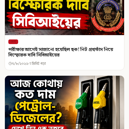
দেশ
পরীক্ষার আগেই সাজানো হয়েছিল ছক! নিট প্রশ্নফাঁস নিয়ে
বিস্ফোরক দাবি সিবিআইয়ের
৭/৮/২০২৬
1 মিনিট পড়া