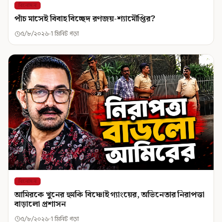
বিনোদন
পাঁচ মাসেই বিবাহ বিচ্ছেদ রণজয়-শ্যামৌপ্তির?
৫/৮/২০২৬
1 মিনিট পড়া
বিনোদন
আমিরকে খুনের হুমকি বিষ্ণোই গ্যাংয়ের, অভিনেতার নিরাপত্তা
বাড়ালো প্রশাসন
৫/৮/২০২৬
1 মিনিট পড়া