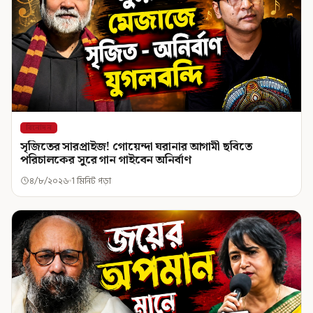
বিনোদন
সৃজিতের সারপ্রাইজ! গোয়েন্দা ঘরানার আগামী ছবিতে
পরিচালকের সুরে গান গাইবেন অনির্বাণ
৪/৮/২০২৬
1 মিনিট পড়া