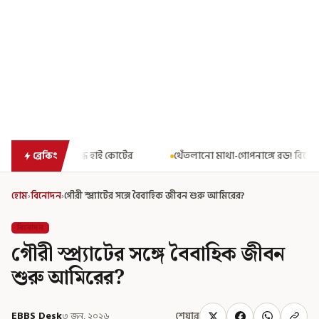
র্টের
থেঁতলানো মাথা-গোপনাঙ্গে রড! বিজেপিশাসিত অসমে নাবালিকার ন
ব্রেকিং
হোম
›
বিনোদন
›
গৌরী স্প্র্যাটের সঙ্গে বৈবাহিক জীবন শুরু আমিরের?
বিনোদন
গৌরী স্প্র্যাটের সঙ্গে বৈবাহিক জীবন
শুরু আমিরের?
EBBS Desk
৩ জুন, ২০২৬
শেয়ার