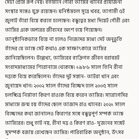
সেটা প্রেমে রূপ নেয়। বর্তমানে গৌরী আমির খানের প্রযোজনা
সংস্থার সঙ্গেও যুক্ত রয়েছেন। ঘনিষ্ঠমহল সূত্রে খবর, আগামী ৫ই
জুলাই তাঁরা বিয়ে করতে চলেছেন। বন্ধুত্বের মধ্য দিয়েই গৌরী এবং
আমির একে অপরের জীবনের অংশ হয়ে গিয়েছেন।
আনুষ্ঠানিকভাবে বিয়ে না হলেও নিজেদের মধ্যে সেই অনুভূতি
তাঁদের যে আছে সেই কথাও এক সাক্ষাৎকারে আমির
জানিয়েছিলেন। উল্লেখ্য, আমিরের ব্যক্তিগত জীবন বরাবরই
সংবাদমাধ্যমের শিরোনামে থেকেছে। ১৯৮৬ সালে তিনি রীনা
দত্তকে বিয়ে করেছিলেন। তাঁদের দুই সন্তান- আইরা খান এবং
জুনায়েদ খান। ২০০২ সালে তাঁদের বিচ্ছেদ হলে ২০০৫ সালে
চলচ্চিত্র নির্মাতা কিরণ রাওকে বিয়ে করেন আমির। সারোগেসির
মাধ্যমে জন্ম হয় তাঁদের ছেলে আজাদ রাও খানের। ২০২১ সালে
বিচ্ছেদের কথা জানালেও কিরণের সঙ্গে বন্ধুত্বপূর্ণ সম্পর্ক আছে
আমিরের। শুধু তাই নয়, রীনা দত্ত ও কিরণ রাও- দু’জনের সঙ্গেই
সুসম্পর্ক বজায় রেখেছেন আমির। পারিবারিক অনুষ্ঠান, উৎসব