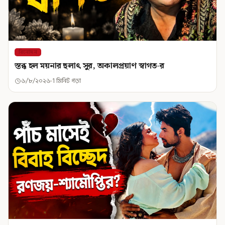
বিনোদন
স্তব্ধ হল ময়নার ছলাৎ সুর, অকালপ্রয়াণ স্বাগত-র
৬/৮/২০২৬
1 মিনিট পড়া