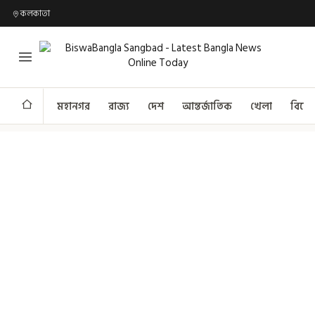
কলকাতা
মহানগর
রাজ্য
দেশ
আন্তর্জাতিক
খেলা
বিনো