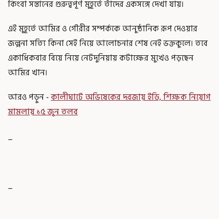
কিংবা সন্তানের গুরুত্বপূর্ণ মুহূর্তে তাঁদের একসঙ্গে দেখা যায়।
এই মুহূর্তে আমির ও গৌরীর সম্পর্ককে আনুষ্ঠানিক রূপ দেওয়ার
জল্পনা সত্যি কিনা সেই নিয়ে আলোচনার শেষ নেই ভক্তকুলে। তবে
একাধিকবার বিয়ে নিয়ে নেটদুনিয়ায় কটাক্ষের মুখেও পড়ছেন
আমির খান।
আরও পড়ুন -
কালীঘাটে অভিষেকের দরজায় ইডি, শিক্ষক নিয়োগ
মামলায় ১৫ জুন তলব
_
_