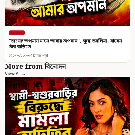
বিনোদন
"জয়ের অপমান মানে আমার অপমান", ক্ষুব্ধ তসলিমা, যাবেন
তাঁর বাড়িতে
২/৮/২০২৬
1 মিনিট পড়া
More from বিনোদন
View All →