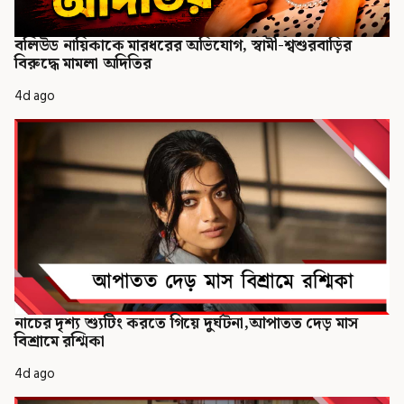
বলিউড নায়িকাকে মারধরের অভিযোগ, স্বামী-শ্বশুরবাড়ির
বিরুদ্ধে মামলা অদিতির
4d ago
নাচের দৃশ্য শ্যুটিং করতে গিয়ে দুর্ঘটনা,আপাতত দেড় মাস
বিশ্রামে রশ্মিকা
4d ago