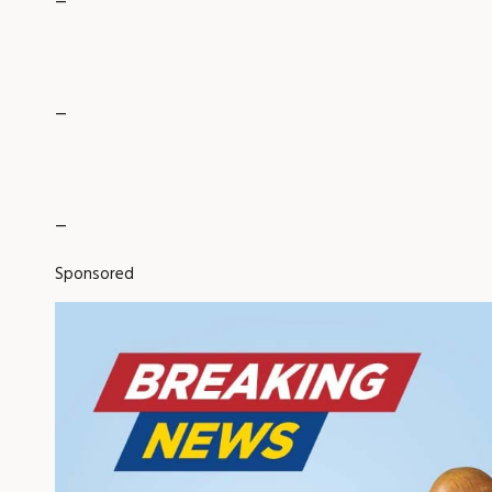
_
_
Sponsored