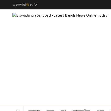
কলকাতা
৩২°সে