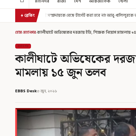
মহানগর
রাজ্য
দেশ
আন্তর্জাতিক
খেলা
 সম্প্রদায়কে বেছে টার্গেট করা হবে না! আবু-খলিলুরকে আশ্বস্ত করলেন মুখ্যমন্ত্রী
ব্রেকিং
হোম
›
মহানগর
›
কালীঘাটে অভিষেকের দরজায় ইডি, শিক্ষক নিয়োগ মামলায় ১
মহানগর
কালীঘাটে অভিষেকের দরজা
মামলায় ১৫ জুন তলব
EBBS Desk
৩ জুন, ২০২৬