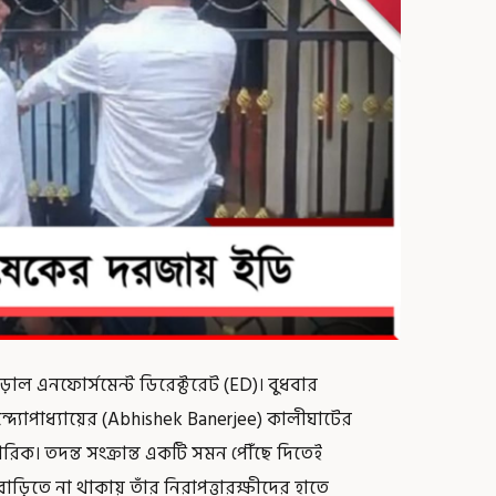
়াল এনফোর্সমেন্ট ডিরেক্টরেট (ED)। বুধবার
দ্যোপাধ্যায়ের (Abhishek Banerjee) কালীঘাটের
কারিক। তদন্ত সংক্রান্ত একটি সমন পৌঁছে দিতেই
ড়িতে না থাকায় তাঁর নিরাপত্তারক্ষীদের হাতে