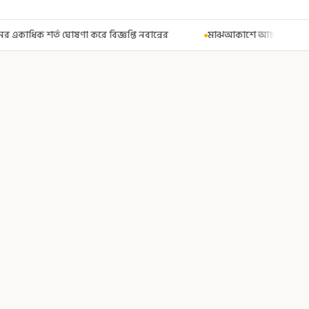
্তি নবান্নের
মাঝআকাশে আচমকা প্রবল ঝাঁকুনি! এয়ার ইন্ডিয়ার উড়ান