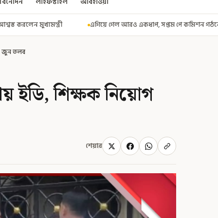
বিনোদন
লাইফস্টাইল
আবহাওয়া
এগিয়ে গেল আরও একধাপ, সপ্তম পে কমিশন গঠনের একাধিক শর্ত ঘোষণা করে বিজ্ঞপ
৫ জুন তলব
য় ইডি, শিক্ষক নিয়োগ
শেয়ার