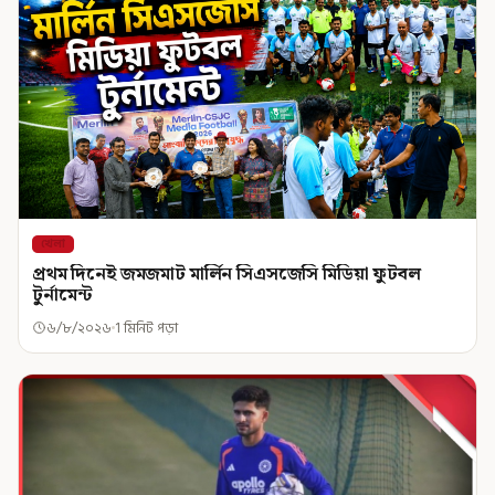
খেলা
প্রথম দিনেই জমজমাট মার্লিন সিএসজেসি মিডিয়া ফুটবল
টুর্নামেন্ট
৬/৮/২০২৬
1 মিনিট পড়া