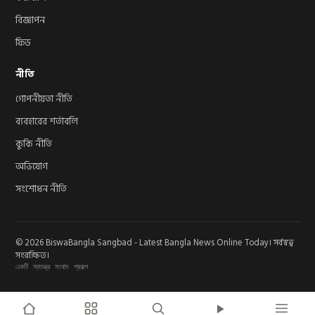
বিজ্ঞাপন
ফিড
নীতি
গোপনীয়তা নীতি
ব্যবহারের শর্তাবলি
কুকি নীতি
অভিযোগ
সংশোধন নীতি
© 2026 BiswaBangla Sangbad - Latest Bangla News Online Today। সর্বস্বত্ব
সংরক্ষিত।
একটি স্বতন্ত্র সংবাদ প্রকল্প