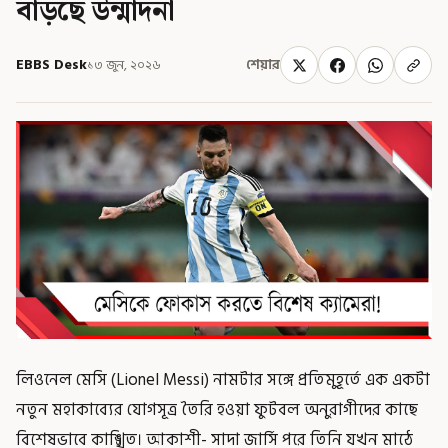
বাড়ছে উন্মাদনা
EBBS Desk
১৩ জুন, ২০২৬
শেয়ার
লিওনেল মেসি (Lionel Messi) নামটার সঙ্গে প্রতিমুহূর্তে এক একটা
নতুন মহাকাব্যের যোগসূত্র তৈরি হওয়া ফুটবল অনুরাগীদের কাছে
বিশেষভাবে কাঙ্খিত। আকাশী- সাদা জার্সি পরে তিনি যখন মাঠে