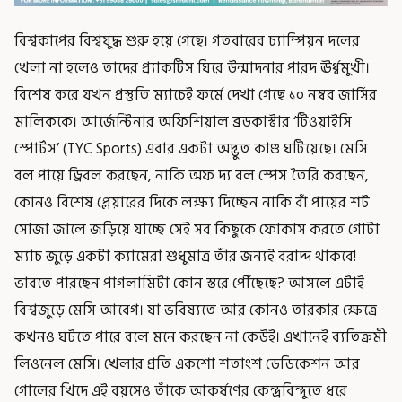
বিশ্বকাপের বিশ্বযুদ্ধ শুরু হয়ে গেছে। গতবারের চ্যাম্পিয়ন দলের
খেলা না হলেও তাদের প্র্যাকটিস ঘিরে উন্মাদনার পারদ ঊর্ধ্বমুখী।
বিশেষ করে যখন প্রস্তুতি ম্যাচেই ফর্মে দেখা গেছে ১০ নম্বর জার্সির
মালিককে। আর্জেন্টিনার অফিশিয়াল ব্রডকাস্টার ‘টিওয়াইসি
স্পোর্টস’ (TYC Sports) এবার একটা অদ্ভুত কাণ্ড ঘটিয়েছে। মেসি
বল পায়ে ড্রিবল করছেন, নাকি অফ দ্য বল স্পেস তৈরি করছেন,
কোনও বিশেষ প্লেয়ারের দিকে লক্ষ্য দিচ্ছেন নাকি বাঁ পায়ের শট
সোজা জালে জড়িয়ে যাচ্ছে সেই সব কিছুকে ফোকাস করতে গোটা
ম্যাচ জুড়ে একটা ক্যামেরা শুধুমাত্র তাঁর জন্যই বরাদ্দ থাকবে!
ভাবতে পারছেন পাগলামিটা কোন স্তরে পৌঁছেছে? আসলে এটাই
বিশ্বজুড়ে মেসি আবেগ। যা ভবিষ্যতে আর কোনও তারকার ক্ষেত্রে
কখনও ঘটতে পারে বলে মনে করছেন না কেউই। এখানেই ব্যতিক্রমী
লিওনেল মেসি। খেলার প্রতি একশো শতাংশ ডেডিকেশন আর
গোলের খিদে এই বয়সেও তাঁকে আকর্ষণের কেন্দ্রবিন্দুতে ধরে