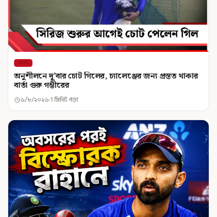
খেলা
অনুশীলনে দু’বার চোট গিলের, চ্যালেঞ্জের জন্য প্রস্তত থাকার
বার্তা গুরু গম্ভীরের
৬/৮/২০২৬
1 মিনিট পড়া