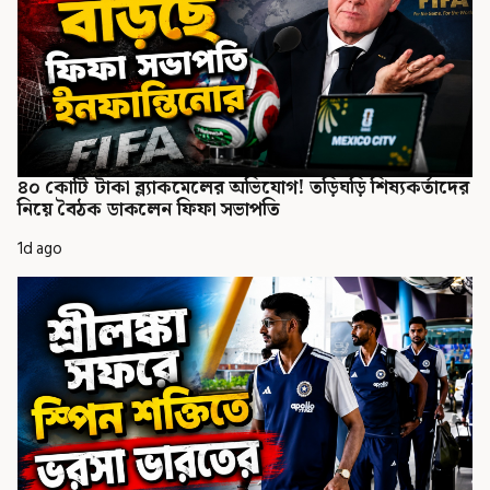
৪০ কোটি টাকা ব্ল্যাকমেলের অভিযোগ! তড়িঘড়ি শিষ্যকর্তাদের
নিয়ে বৈঠক ডাকলেন ফিফা সভাপতি
1d ago