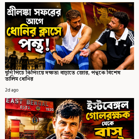
ঘূর্ণি পিচে কিপিংয়ে দক্ষতা বাড়াতে জোর, পন্থকে বিশেষ
তালিম ধোনির
2d ago