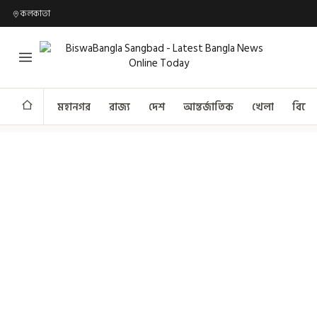
কলকাতা
মহানগর
রাজ্য
দেশ
আন্তর্জাতিক
খেলা
বিনো