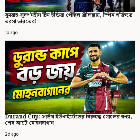
বুমরাহ-সুদর্শনহীন টিম ইন্ডিয়া পৌঁছল শ্রীলঙ্কায়, স্পিন শক্তিতে
ভরসা ভারতের!
1d ago
Durand Cup: সাউথ ইউনাইটেডের বিরুদ্ধে গোলের বন্যা,
শেষ আটে মোহনবাগান
2d ago