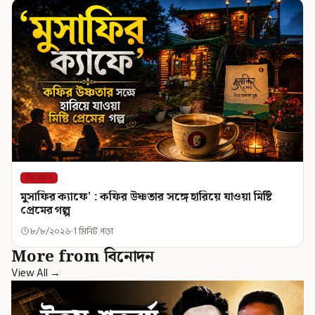
বিনোদন
মুসাফির ক্যাফে' : কফির উষ্ণতার সঙ্গে হারিয়ে যাওয়া মিষ্টি
প্রেমের গল্প
৮/৮/২০২৬
1 মিনিট পড়া
More from বিনোদন
View All →