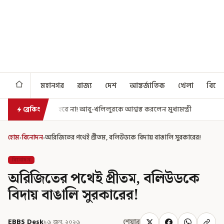
মহানগর
রাজ্য
দেশ
আন্তর্জাতিক
খেলা
বিনো
া! আবু-খলিলুরকে আশ্বস্ত করলেন মুখ্যমন্ত্রী
এগিয়ে গেল আরও একধাপ, সপ্তম 
ব্রেকিং
হোম
›
বিনোদন
›
অরিজিতের পথেই প্রীতম, বলিউডকে বিদায় বাঙালি সুরকারের!
বিনোদন
অরিজিতের পথেই প্রীতম, বলিউডকে
বিদায় বাঙালি সুরকারের!
EBBS Desk
১৬ জুন, ২০২৬
শেয়ার