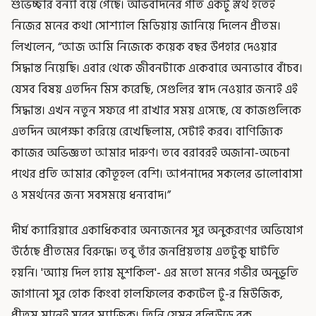
শুভেচ্ছার বন্যা বয়ে গেছে। অভিবাদনের গতি একটু স্লথ হতেই
নিজের মনের কথা সোশ্যাল মিডিয়ায় জানিয়ে দিলেন প্রীতম।
লিখলেন, “আজ আমি নিজেকে কয়েক বছর উপহার দেওয়ার
সিদ্ধান্ত নিয়েছি। এবার থেকে জীবনটাকে একেবারে অন্যভাবে বাঁচব।
যেসব বিষয় এতদিন মিস করেছি, সেগুলির স্বাদ নেওয়ার জন্যই এই
সিদ্ধান্ত। এখন নতুন সফরে পা রাখার সময় এসেছে, যে কাজগুলিকে
এতদিন অপেক্ষা করিয়ে রেখেছিলাম, সেটাই করব। বাণিজ্যিক
কাজের অভিজ্ঞতা আমার দারুণ। তবে বরাবরই অজানা-অচেনা
পথের প্রতি আমার কৌতূহল বেশি। আপনাদের সকলের ভালোবাসা
ও সমর্থনের জন্য সবসময়ে ধন্যবাদ।”
দীর্ঘ ক্যারিয়ারে একাধিকবার অন্যজনের সুর অনুকরণের অভিযোগ
উঠেছে প্রীতমের বিরুদ্ধে। তবু তাঁর জনপ্রিয়তায় এতটুকু ঘাটতি
হয়নি। 'অ্যায় দিল হ্যায় মুশকিল'- এর মতো মনের গভীর অনুভূতি
জাগানো সুর হোক কিংবা হালফিলের ককটেল টু-র মিউজিক,
প্রীতম মানেই সুরের ম্যাজিক। তিনি যেমন বলিউডে রক