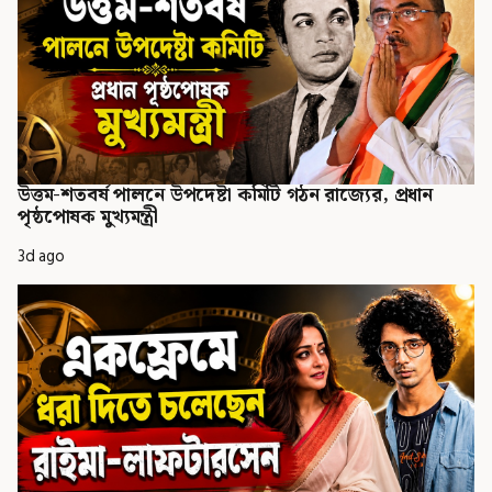
উত্তম-শতবর্ষ পালনে উপদেষ্টা কমিটি গঠন রাজ্যের, প্রধান
পৃষ্ঠপোষক মুখ্যমন্ত্রী
3d ago