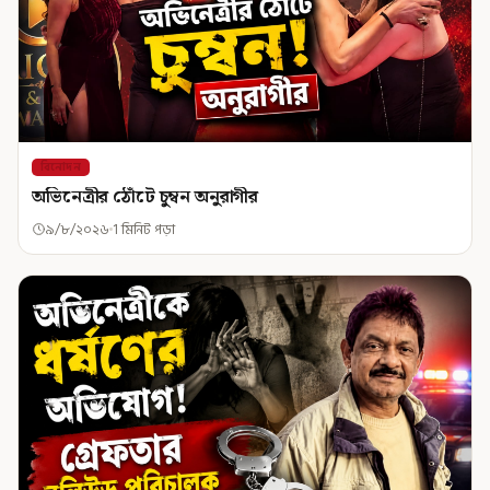
বিনোদন
অভিনেত্রীর ঠোঁটে চুম্বন অনুরাগীর
৯/৮/২০২৬
1 মিনিট পড়া