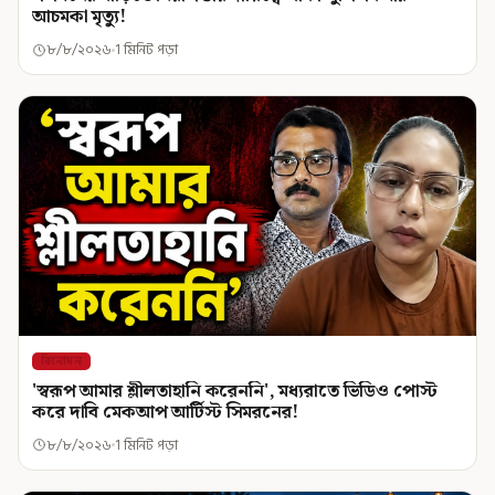
আচমকা মৃত্যু!
৮/৮/২০২৬
1 মিনিট পড়া
বিনোদন
'স্বরূপ আমার শ্লীলতাহানি করেননি', মধ্যরাতে ভিডিও পোস্ট
করে দাবি মেকআপ আর্টিস্ট সিমরনের!
৮/৮/২০২৬
1 মিনিট পড়া