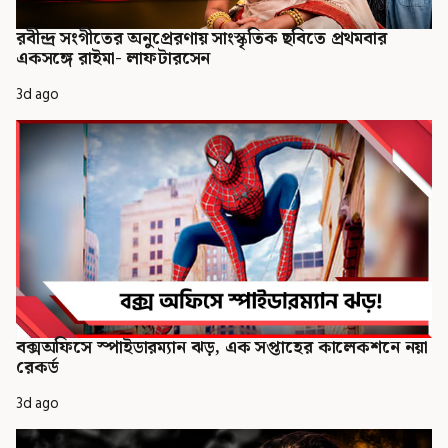
রবীন্দ্র সংগীতের অনুপ্রেরণায় সাংস্কৃতিক ছবিতে প্রথমবার
একসঙ্গে রাইমা- লাফটারসেন
3d ago
বক্সঅফিসে স্পাইডারম্যান ঝড়, এক সপ্তাহের কালেকশনে নয়া
রেকর্ড
3d ago