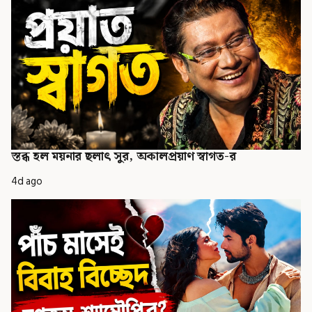
স্তব্ধ হল ময়নার ছলাৎ সুর, অকালপ্রয়াণ স্বাগত-র
4d ago