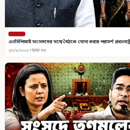
শিরোনাম
এনসিপিআই সাংসদদের সঙ্গে বৈঠকে যোগা করার পরামর্শ প্রধানমন্ত্
৭/৮/২০২৬
1 মিনিট পড়া