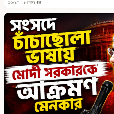
৬/৮/২০২৬
1 মিনিট পড়া