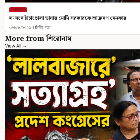
শিরোনাম
সংসদে চাঁচাছোলা ভাষায় মোদি সরকারকে আক্রমণ মেনকার
৬/৮/২০২৬
1 মিনিট পড়া
More from শিরোনাম
View All →