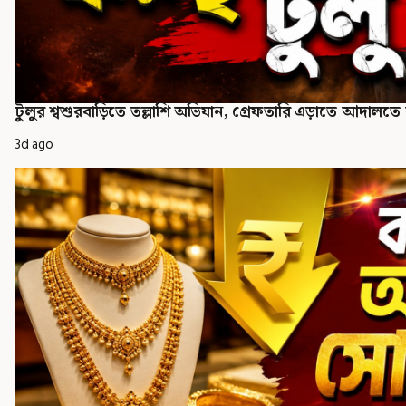
টুলুর শ্বশুরবাড়িতে তল্লাশি অভিযান, গ্রেফতারি এড়াতে আদালত
3d ago