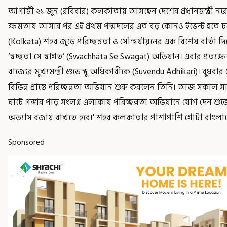
আগামী ২১ জুন (রবিবার) কলকাতায় আসছেন দেশের প্রধানমন্ত্রী নরেন
ক্ষমতায় আসার পর এই প্রথম পদ্মদলের এত বড় কোনও ইভেন্ট হতে চলেছে
(Kolkata) শহর জুড়ে পরিচ্ছন্নতা ও সৌন্দর্যায়নের এক বিশেষ বার্তা দ
‘স্বচ্ছতা সে স্বাগত’ (Swachhata Se Swagat) অভিযান। এবার প্রত্য
রাজ্যের মুখ্যমন্ত্রী শুভেন্দু অধিকারীকে (Suvendu Adhikari)। বু
বিভিন্ন প্রান্তে পরিচ্ছন্নতা অভিযান শুরু করলেন তিনি। আজ সকাল
ঘাটে গঙ্গার পাড় সংলগ্ন এলাকায় পরিচ্ছন্নতা অভিযানে যোগ দেন শুভে
অভ্যাস বজায় রাখতে হবে।' শহর কলকাতার পাশাপাশি গোটা বাংলাকে জঞ্
Sponsored