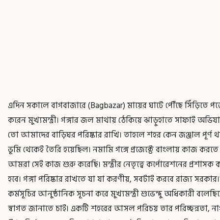
এদিন সকালে বাগবাজারে (Bagbazar) মায়ের ঘাটে পৌঁছে সিঁড়িতে পড়
করেন মুখ্যমন্ত্রী। গঙ্গার জল মাথায় ঠেকিয়ে ঝাড়ুহাতে সাফাই অভি
তো আমাদের বাড়িঘর পরিষ্কার রাখি। তাহলে শহর কেন জঞ্জাল পূর্ণ 
ভূমি থেকেই তৈরি হয়েছিল। নমামি গঙ্গে প্রজেক্টে বাংলায় কাজ করতে দে
আমরা সেই কাজ শুরু করেছি। মন্ত্রীর নেতৃত্বে কর্পোরেশনের প্র
হবে। গঙ্গা পরিষ্কার রাখতে যা যা করণীয়, সবটাই করবে রাজ্য সর
কর্মসূচির আনুষ্ঠানিক সূচনা করে মুখ্যমন্ত্রী শুভেন্দু অধিকারী বলেছিল
স্বাগত জানাতে চাই। একটি শহরের আসল পরিচয় তার পরিচ্ছন্নতা, নাগ