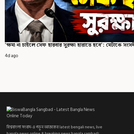
'ক্ষমা না চাইলে সেফ হারবার সুরক্ষা হারাতে হবে': মেটাকে সংসদী
4d ago
বিশ্ববাংলা সংবাদ-এ পড়ুন আজকের latest bengali news, live
bangla news online & breaking news bangla sambad।