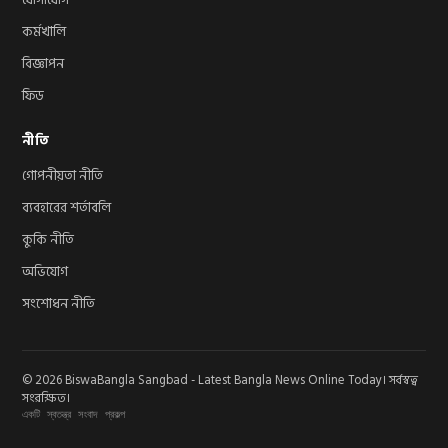
কর্মখালি
বিজ্ঞাপন
ফিড
নীতি
গোপনীয়তা নীতি
ব্যবহারের শর্তাবলি
কুকি নীতি
অভিযোগ
সংশোধন নীতি
© 2026 BiswaBangla Sangbad - Latest Bangla News Online Today। সর্বস্বত্ব
সংরক্ষিত।
একটি স্বতন্ত্র সংবাদ প্রকল্প