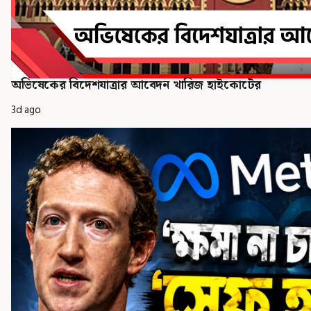
অভিষেকের বিদেশযাত্রার আবেদন খারিজ হাইকোর্টের
3d ago