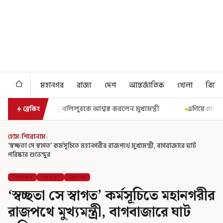
মহানগর
রাজ্য
দেশ
আন্তর্জাতিক
খেলা
বিনো
যমন্ত্রী
এগিয়ে গেল আরও একধাপ, সপ্তম পে কমিশন গঠনের একাধিক শর্ত ঘো
ব্রেকিং
হোম
›
শিরোনাম
›
‘স্বচ্ছতা সে স্বাগত’ কর্মসূচিতে মহানগরীর রাজপথে মুখ্যমন্ত্রী, বাগবাজারে ঘাট
পরিষ্কার শুভেন্দুর
শিরোনাম
গুরুত্বপূর্ণ
মহানগর
‘স্বচ্ছতা সে স্বাগত’ কর্মসূচিতে মহানগরীর
রাজপথে মুখ্যমন্ত্রী, বাগবাজারে ঘাট