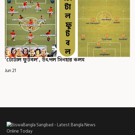
'টোটাল ফুটবল', উৎপল সিনহার কলম
Jun 21