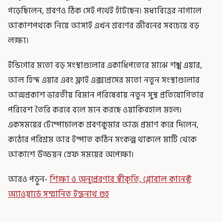
গড়েছিলেন, শ্রবণও ঠিক সেই পথেই হাঁটছেন। মধ্যবিত্তের নাগালে
আকাশপথকে নিয়ে আসাই এখন শ্রবণের জীবনের সবচেয়ে বড়
লক্ষ্য।
ইন্ডিগোর মতো বড় সংস্থাগুলোর একাধিপত্যের মাঝে শঙ্খ এয়ার,
আল হিন্দ এয়ার এবং ফ্লাই এক্সপ্রেসের মতো নতুন সংস্থাগুলোর
আত্মপ্রকাশ ভারতীয় বিমান পরিষেবায় নতুন সুস্থ প্রতিযোগিতার
পরিবেশ তৈরি করবে বলে মনে করছে ওয়াকিবহাল মহল।
একসময়ের টেম্পোচালক শ্রবণকুমার আজ প্রমাণ করে দিলেন,
কঠোর পরিশ্রম আর ইস্পাত কঠিন সংকল্প থাকলে মাটি থেকে
আকাশে উড্ডয়ন স্রেফ সময়ের অপেক্ষা।
আরও পড়ুন-
শিক্ষা ও অনুপ্রেরণার স্বীকৃতি, গ্লোবাল কানেক্ট
অ্যাওয়ার্ডে সম্মানিত ইন্দ্রনাথ গুহ
_