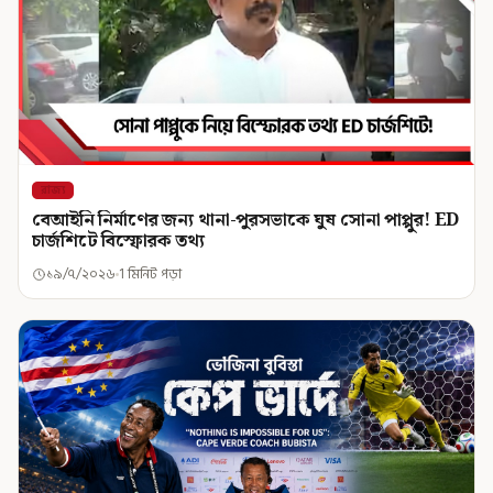
রাজ্য
বেআইনি নির্মাণের জন্য থানা-পুরসভাকে ঘুষ সোনা পাপ্পুর! ED
চার্জশিটে বিস্ফোরক তথ্য
১৯/৭/২০২৬
1 মিনিট পড়া