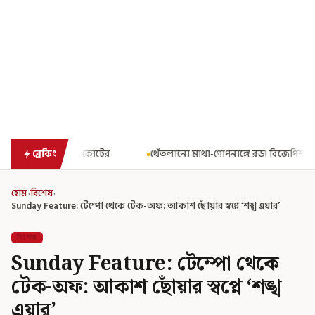
থেঁতলানো মাথা-গোপনাঙ্গে রড! বিজেপিশাসিত অসমে নাবালিকার নৃশংস 
ব্রেকিং
হোম
›
বিশেষ
›
Sunday Feature: টেম্পো থেকে টেক-অফ: আকাশ ছোঁয়ার স্বপ্নে ‘শঙ্খ এয়ার’
বিশেষ
Sunday Feature: টেম্পো থেকে
টেক-অফ: আকাশ ছোঁয়ার স্বপ্নে ‘শঙ্খ
এয়ার’