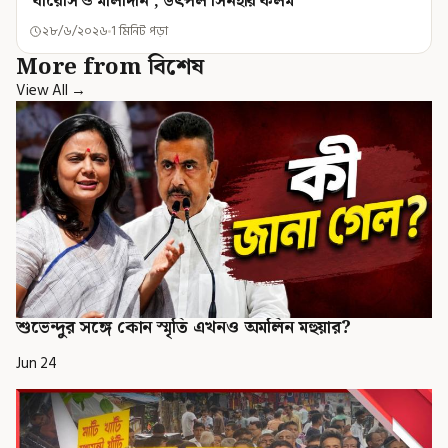
'বারেসি ও মালদিনি', উৎপল সিনহার কলম
২৮/৬/২০২৬
1 মিনিট পড়া
More from বিশেষ
View All →
শুভেন্দুর সঙ্গে কোন স্মৃতি এখনও অমলিন মহুয়ার?
Jun 24