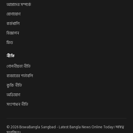
আমাদের সম্পর্কে
যোগাযোগ
কর্মখালি
বিজ্ঞাপন
ফিড
নীতি
গোপনীয়তা নীতি
ব্যবহারের শর্তাবলি
কুকি নীতি
অভিযোগ
সংশোধন নীতি
© 2026 BiswaBangla Sangbad - Latest Bangla News Online Today। সর্বস্বত্ব
সংরক্ষিত।