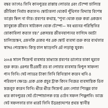
বছর আগেও তিনি কানপুরের রাস্তায় লোডার এবং টেম্পো চালিয়ে
জীবিকা নির্বাহ করতেন। ছোটবেলা থেকেই পুঁথিগত বিদ্যায় বিশেষ
আগ্রহ ছিল না তাঁর। শ্রবণের কথায়, "শূন্য থেকে শুরু করা একজন
মানুষকে জীবনে সাইকেল থেকে টেম্পো— সব ধরনের পরিস্থিতির
মোকাবিলা করতে হয়।" একসময় জীবনযাপনের তাগিদে অটো
চালিয়েছেন, এমনকি একের পর এক ছোট ব্যবসা শুরু করে ব্যর্থতার
স্বাদও পেয়েছেন। কিন্তু হাল ছাড়েননি এই লড়াকু যুবক।
২০১৪ সালে সিমেন্ট ব্যবসার মাধ্যমে শ্রবণের ভাগ্যের চাকা ঘুরতে
শুরু করে। এরপর টিএমটি রড বা লোহার ব্যবসায় বিপুল সাফল্য
পান তিনি। সেই লাভের টাকা তিনি বিনিয়োগ করেন খনি ও
পরিবহণ ক্ষেত্রে। একে একে প্রচুর ট্রাক কিনে নিজের ব্যবসায়িক ভিত
মজবুত করেন তিনি। ধীরে ধীরে সিমেন্ট এবং লোহা শিল্পের হাত
ধরে কানপুরের সেই টেম্পোচালক হয়ে ওঠেন সফল শিল্পপতি। আজ
সেই সফলতার হাত ধরেই তিনি উত্তরপ্রদেশের প্রথম স্থানীয়