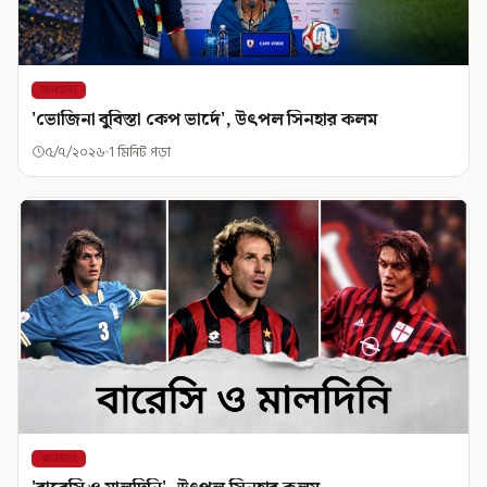
অন্যান্য
'ভোজিনা বুবিস্তা কেপ ভার্দে', উৎপল সিনহার কলম
৫/৭/২০২৬
1 মিনিট পড়া
অন্যান্য