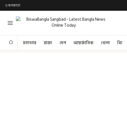
কলকাতা
মহানগর
রাজ্য
দেশ
আন্তর্জাতিক
খেলা
বিনো