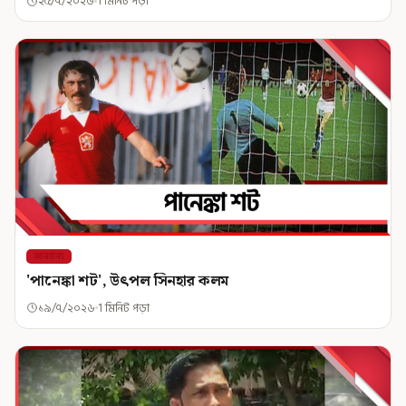
২৫/৭/২০২৬
1 মিনিট পড়া
অন্যান্য
'পানেঙ্কা শট', উৎপল সিনহার কলম
১৯/৭/২০২৬
1 মিনিট পড়া