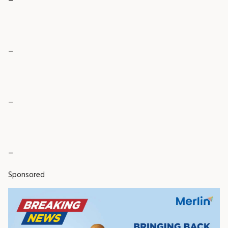
_
_
_
Sponsored