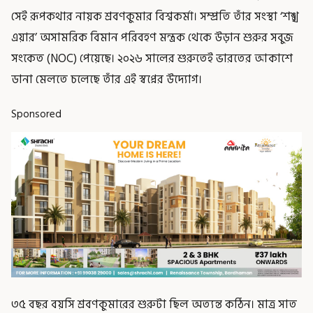
সেই রূপকথার নায়ক শ্রবণকুমার বিশ্বকর্মা। সম্প্রতি তাঁর সংস্থা ‘শঙ্খ
এয়ার’ অসামরিক বিমান পরিবহণ মন্ত্রক থেকে উড়ান শুরুর সবুজ
সংকেত (NOC) পেয়েছে। ২০২৬ সালের শুরুতেই ভারতের আকাশে
ডানা মেলতে চলেছে তাঁর এই স্বপ্নের উদ্যোগ।
Sponsored
৩৫ বছর বয়সি শ্রবণকুমারের শুরুটা ছিল অত্যন্ত কঠিন। মাত্র সাত