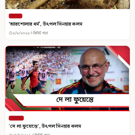
বিশেষ
'আরশোলার ধর্ম', উৎপল সিনহার কলম
২/৮/২০২৬
1 মিনিট পড়া
অন্যান্য
'দে লা ফুয়েন্তে', উৎপল সিনহার কলম