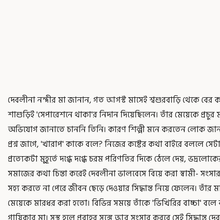
দেবলীনা নন্দীর মা জানান, গত আগস্ট মাসেই শ্বশুরবাড়ি থেকে বের 
শাশুড়িই 'সেপারেশনে থাকা'র নিদান দিয়েছিলেন। তাঁর মেয়েকে প্রচু
অভিযোগ জানাতে চাননি তিনি। কারণ শিল্পী মনে করতেন লোক জানা
প্রশ্ন জাগে, 'খারাপ' কাকে বলে? নিজের কষ্টের কথা বাইরে বললে সেট
প্রত্যেকটা মুহূর্তে দগ্ধে দগ্ধে চরম পরিণতির দিকে ঠেলে দেয়, ভদ্র
সমাজের কথা চিন্তা করেই দেবলীনা ভালবেসে বিয়ে করা স্বামী- সং
সহ্য করতে না পেরে জীবন ছেড়ে দেওয়ার সিদ্ধান্ত নিয়ে ফেলেন। তাঁর ম
মেয়েকে মারধর করা হতো। বিভিন্ন সময়ে তাঁকে 'ভিখিরির বাচ্চা' বলে 
গায়িকার মা। সুস্থ হলে প্রবাহর সঙ্গে আর সংসার করবে সেই সিদ্ধান্ত 