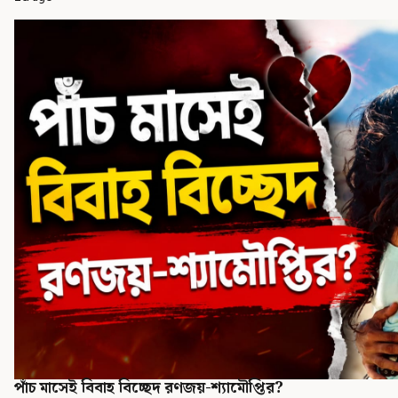
পাঁচ মাসেই বিবাহ বিচ্ছেদ রণজয়-শ্যামৌপ্তির?