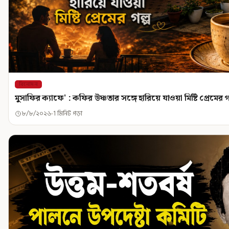
বিনোদন
মুসাফির ক্যাফে' : কফির উষ্ণতার সঙ্গে হারিয়ে যাওয়া মিষ্টি প্রেমের গ
৮/৮/২০২৬
1 মিনিট পড়া