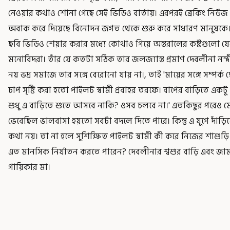
নেওয়ার কথাও শোনা গেছে সেই ভিডিও বার্তায়। এরপরই ব্রেকিং নিউজ 
অবাক করে দিয়েছে বিনোদন জগত থেকে শুরু করে সাধারণ মানুষকে
ছবি ভিডিও শেয়ার করার মধ্যে কোথাও গিয়ে অন্তরালের কষ্টগুলো য
মনোবিদরা। তাঁর যে কতটা সঠিক তার জলজ্যান্ত প্রমাণ দেবলীনা নন্
নয় ভদ্র সমাজে তার সঙ্গে বেরোনো যায় না।, তাই 'মায়ের সঙ্গে সম্পর্
চাপ সৃষ্টি করা হতো পাইলট স্বামী প্রবাহর তরফে। বাপের বাড়িতে একটু 
শুধু এ বাড়িতে শুতে আসবে নাকি? ওসব চলবে না।' এতকিছুর পরেও ম
ভেবেছিল ভালবাসা হয়তো সবটা বদলে দিতে পারে। কিন্তু এ যুগে দাঁড়িয
কথা নয়। তা না হলে সুশিক্ষিত পাইলট স্বামী কী করে নিজের শাশুড়ি 
এত মানসিক নির্যাতন করতে পারেন? দেবলীনার শ্বশুর বাড়ি এবং জ
গায়িকার মা।