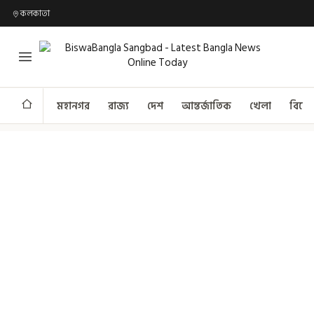
কলকাতা
মহানগর
রাজ্য
দেশ
আন্তর্জাতিক
খেলা
বিনো