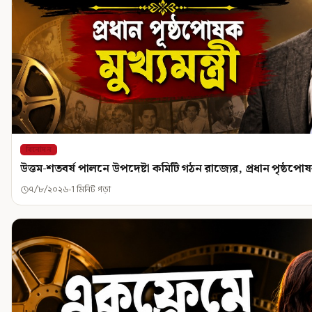
বিনোদন
উত্তম-শতবর্ষ পালনে উপদেষ্টা কমিটি গঠন রাজ্যের, প্রধান পৃষ্ঠপোষক ম
৭/৮/২০২৬
1 মিনিট পড়া