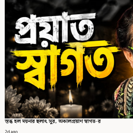
স্তব্ধ হল ময়নার ছলাৎ সুর, অকালপ্রয়াণ স্বাগত-র
2d ago