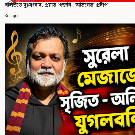
বলিউডে দুঃসংবাদ, প্রয়াত 'গজনি ' অভিনেতা প্রদীপ
3d ago