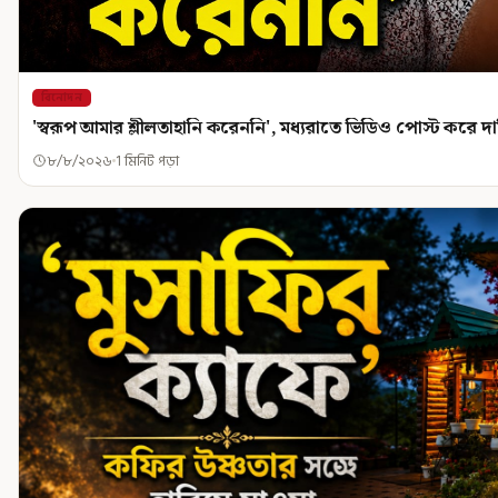
বিনোদন
'স্বরূপ আমার শ্লীলতাহানি করেননি', মধ্যরাতে ভিডিও পোস্ট করে 
৮/৮/২০২৬
1 মিনিট পড়া