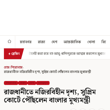
মহানগর
রাজ্য
দেশ
আন্তর্জাতিক
খেলা
বিনো
িলুরকে আশ্বস্ত করলেন মুখ্যমন্ত্রী
এগিয়ে গেল আরও একধাপ, সপ্তম পে কমিশন
ব্রেকিং
হোম
›
শিরোনাম
›
রাজধানীতে নজিরবিহীন দৃশ্য, সুপ্রিম কোর্টে পৌঁছলেন বাংলার মুখ্যমন্ত্রী
শিরোনাম
রাজ্য
দেশ
গুরুত্বপূর্ণ
রাজধানীতে নজিরবিহীন দৃশ্য, সুপ্রিম
কোর্টে পৌঁছলেন বাংলার মুখ্যমন্ত্রী