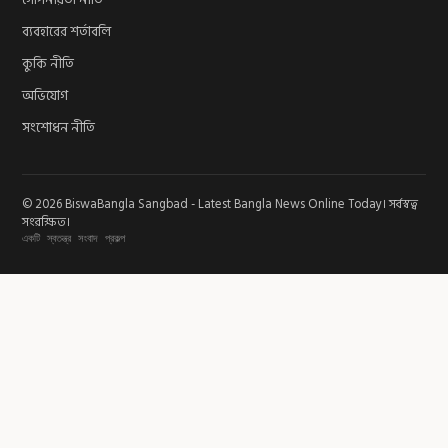
গোপনীয়তা নীতি
ব্যবহারের শর্তাবলি
কুকি নীতি
অভিযোগ
সংশোধন নীতি
© 2026 BiswaBangla Sangbad - Latest Bangla News Online Today। সর্বস্বত্ব
সংরক্ষিত।
একটি স্বতন্ত্র সংবাদ প্রকল্প