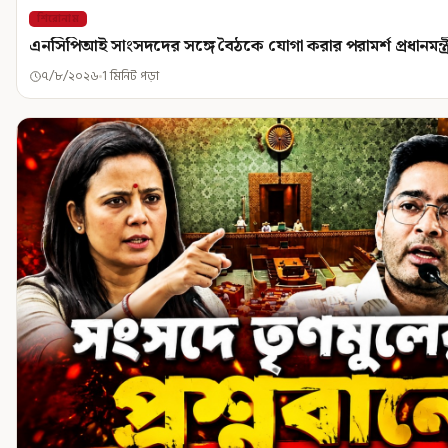
শিরোনাম
এনসিপিআই সাংসদদের সঙ্গে বৈঠকে যোগা করার পরামর্শ প্রধানমন্ত্
৭/৮/২০২৬
1 মিনিট পড়া