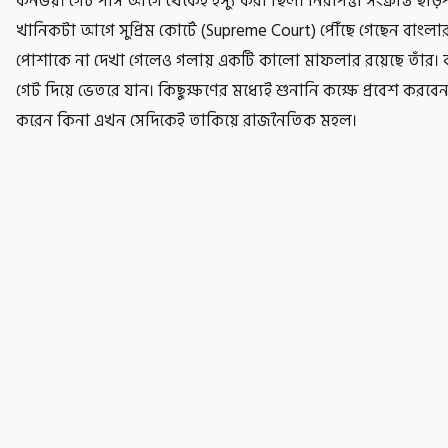
কনভয়। গেট পাস আগে থেকেই ইস্যু করা ছিল। নিরাপত্তা সংক্রান্ত ছাড়প
খানিকটা আগে সুপ্রিম কোর্টে (Supreme Court) পৌঁছে গেছেন বাংলার 
পোশাকে না দেখা গেলেও গলায় একটি কালো মাফলার রয়েছে তাঁর। ব
গেট দিয়ে ভেতরে যান। কিছুক্ষণের মধ্যেই শুনানি কক্ষে প্রবেশ কর
করেন কিনা এখন সেদিকেই তাকিয়ে রাজনৈতিক মহল।