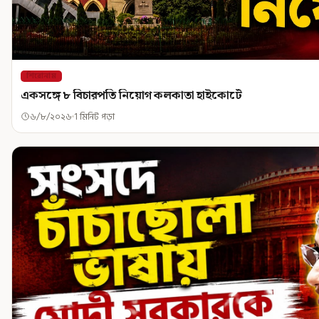
শিরোনাম
একসঙ্গে ৮ বিচারপতি নিয়োগ কলকাতা হাইকোর্টে
৬/৮/২০২৬
1 মিনিট পড়া