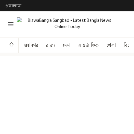
কলকাতা
মহানগর
রাজ্য
দেশ
আন্তর্জাতিক
খেলা
বিনো