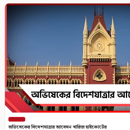
শিরোনাম
অভিষেকের বিদেশযাত্রার আবেদন খারিজ হাইকোর্টের