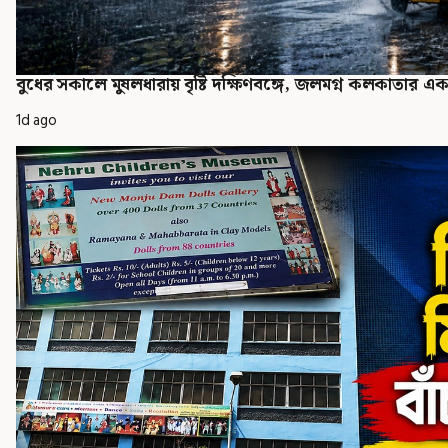
বুধের সকালে মুষলধারায় বৃষ্টি দক্ষিণবঙ্গে, জলমগ্ন কলকাতার একা
1d ago