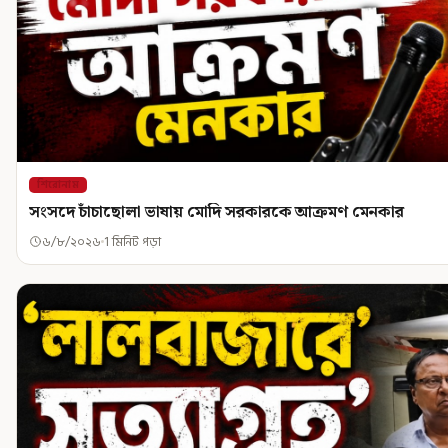
শিরোনাম
সংসদে চাঁচাছোলা ভাষায় মোদি সরকারকে আক্রমণ মেনকার
৬/৮/২০২৬
1 মিনিট পড়া