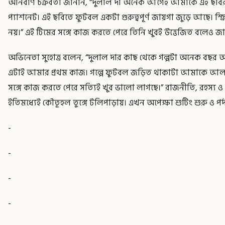
অনির্বাণ চক্রবর্তী জানান, “দুলাল দা অনেক আগেই আমাকে এই ছবি
প্যাশনেট। এই ছবিতে ফুটবল একটা গুরুত্বপূর্ণ জায়গা জুড়ে আছে। স্ক্র
নয়।” এই টিমের সঙ্গে কাজ করতে পেরে তিনি খুবই উত্তেজিত বলেও জ
অভিনেতা সুহোত্র বলেন, “দুলাল দার কাছ থেকে গল্পটা অনেক বছর আগ
এটাই আমার প্রথম কাজ। গল্পে ফুটবল জড়িত থাকাটা আমাকে আলা
সঙ্গে কাজ করতে পেরে সত্যিই খুব ভালো লাগছে।” রাজনীতি, রহস্য ও
ইতিমধ্যেই কৌতূহল তুঙ্গে টলিপাড়ায়। এখন অপেক্ষা শুটিং শুরু ও পর্দ
-
-
-
-