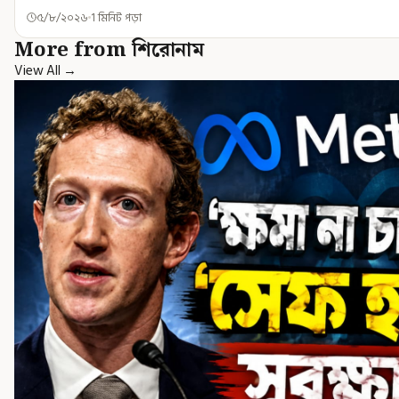
৫/৮/২০২৬
1 মিনিট পড়া
More from শিরোনাম
View All →