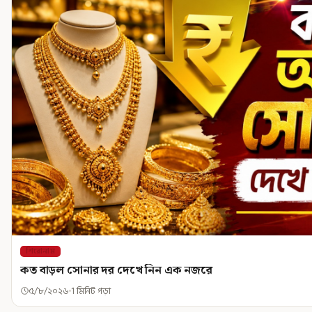
শিরোনাম
কত বাড়ল সোনার দর দেখে নিন এক নজরে
৫/৮/২০২৬
1 মিনিট পড়া