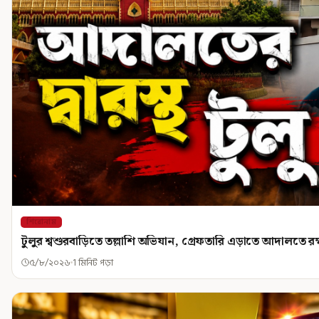
শিরোনাম
টুলুর শ্বশুরবাড়িতে তল্লাশি অভিযান, গ্রেফতারি এড়াতে আদালতে 
৫/৮/২০২৬
1 মিনিট পড়া