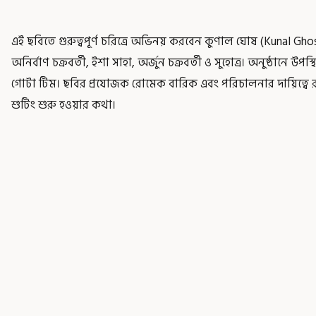
এই ছবিতে গুরুত্বপূর্ণ চরিত্রে অভিনয় করবেন কুণাল ঘোষ (Kunal Ghosh)
অনির্বাণ চক্রবর্তী, ইশা সাহা, অর্জুন চক্রবর্তী ও সুহোত্র। অনুষ্ঠানে 
গোটা টিম। ছবির প্রযোজক রোমেক বারিক এবং পরিচালনার দায়িত্বে 
শুটিং শুরু হওয়ার কথা।