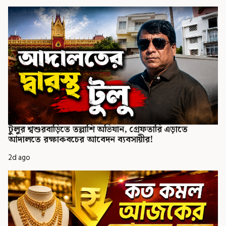
টুলুর শ্বশুরবাড়িতে তল্লাশি অভিযান, গ্রেফতারি এড়াতে
আদালতে রক্ষাকবচের আবেদন ব্যবসায়ীর!
2d ago