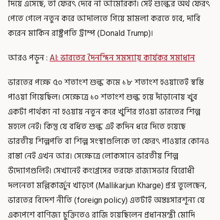
দিয়ে এসেছে, তা ফেরৎ দেবে না আমেরিকা। সেই শুল্কের অর্থ ফেরৎ
পেতে গেলে নতুন করে আদালতে গিয়ে মামলা করতে হবে, দাবি
করেন মার্কিন রাষ্ট্রপতি ট্রাম্প (Donald Trump)।
আরও পড়ুন :
AI: ভারতের দৈনন্দিন সমস্যায় কার্যকর সমাধান
ভারতের পক্ষে ৫০ শতাংশ শুল্ক কমে ১৮ শতাংশ হওয়াতেই স্বস্তি
পাওয়া গিয়েছিল। সেক্ষেত্রে ১০ শতাংশ শুল্ক হয়ে দাঁড়ানোয় খুব
একটা পার্থক্য না হওয়ায় নতুন করে খুশির হাওয়া ভারতের শিল্প
মহলে নেই। কিন্তু যে বর্ধিত শুল্ক এই কদিন ধরে দিতে হয়েছে
ভারতীয় শিল্পপতি বা শিল্প সংস্থাগুলিকে তা ফেরৎ পাওয়ার কোনও
রাস্তা নেই এখন আর। সেক্ষেত্রে লোকসানে ভারতীয় শিল্প
উদ্যোগগুলিই। সেখানেই কংগ্রেসের তরফে রাজ্যসভার বিরোধী
দলনেতা মল্লিকার্জুন খাড়গে (Mallikarjun Kharge) প্রশ্ন তুলেছেন,
ভারতের বিদেশ নীতি (foreign policy) এতটাই অন্তঃসারশূন্য যে
একপেশে বাণিজ্য চুক্তিতেও রাজি হয়েছিলেন প্রধানমন্ত্রী মোদি