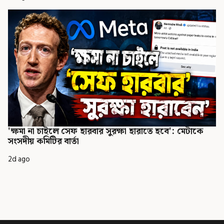
'ক্ষমা না চাইলে সেফ হারবার সুরক্ষা হারাতে হবে': মেটাকে
সংসদীয় কমিটির বার্তা
2d ago