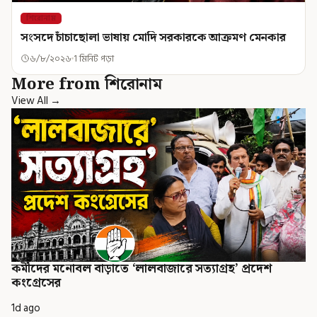
শিরোনাম
সংসদে চাঁচাছোলা ভাষায় মোদি সরকারকে আক্রমণ মেনকার
৬/৮/২০২৬
1 মিনিট পড়া
More from শিরোনাম
View All →
কর্মীদের মনোবল বাড়াতে ‘লালবাজারে সত্যাগ্রহ’ প্রদেশ
কংগ্রেসের
1d ago