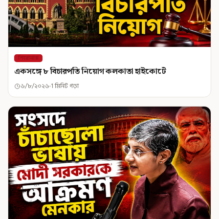
শিরোনাম
একসঙ্গে ৮ বিচারপতি নিয়োগ কলকাতা হাইকোর্টে
৬/৮/২০২৬
1 মিনিট পড়া