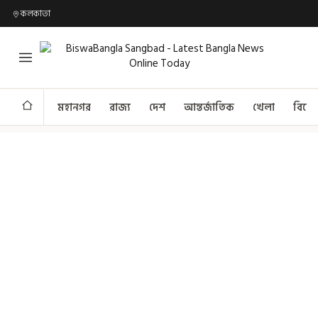
কলকাতা
মহানগর
রাজ্য
দেশ
আন্তর্জাতিক
খেলা
বিনো