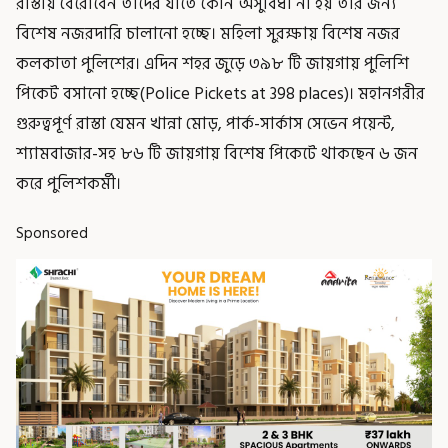
রাস্তায় বেরোবেন তাঁদের যাতে কোন অসুবিধা না হয় তার জন্য
বিশেষ নজরদারি চালানো হচ্ছে। মহিলা সুরক্ষায় বিশেষ নজর
কলকাতা পুলিশের। এদিন শহর জুড়ে ৩৯৮ টি জায়গায় পুলিশি
পিকেট বসানো হচ্ছে(Police Pickets at 398 places)। মহানগরীর
গুরুত্বপূর্ণ রাস্তা যেমন খান্না মোড়, পার্ক-সার্কাস সেভেন পয়েন্ট,
শ‍্যামবাজার-সহ ৮৬ টি জায়গায় বিশেষ পিকেটে থাকছেন ৬ জন
করে পুলিশকর্মী।
Sponsored