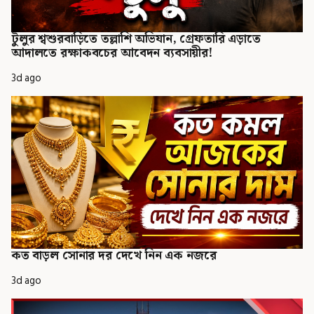
টুলুর শ্বশুরবাড়িতে তল্লাশি অভিযান, গ্রেফতারি এড়াতে
আদালতে রক্ষাকবচের আবেদন ব্যবসায়ীর!
3d ago
কত বাড়ল সোনার দর দেখে নিন এক নজরে
3d ago