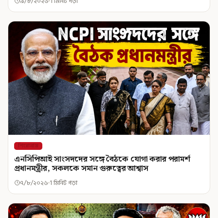
৯/৮/২০২৬
1 মিনিট পড়া
শিরোনাম
এনসিপিআই সাংসদদের সঙ্গে বৈঠকে যোগা করার পরামর্শ
প্রধানমন্ত্রীর, সকলকে সমান গুরুত্বের আশ্বাস
৭/৮/২০২৬
1 মিনিট পড়া