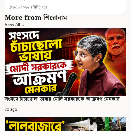
৬/৮/২০২৬
1 মিনিট পড়া
More from শিরোনাম
View All →
সংসদে চাঁচাছোলা ভাষায় মোদি সরকারকে আক্রমণ মেনকার
3d ago