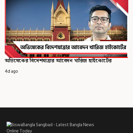
অভিষেকের বিদেশযাত্রার আবেদন খারিজ হাইকোর্টের
4d ago