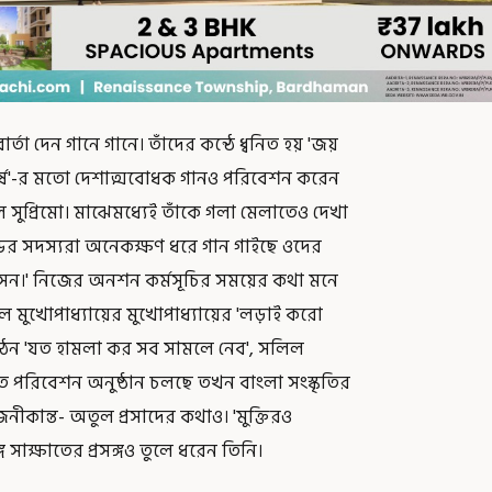
বার্তা দেন গানে গানে। তাঁদের কন্ঠে ধ্বনিত হয় 'জয়
বর্ষ'-র মতো দেশাত্মবোধক গানও পরিবেশন করেন
ল সুপ্রিমো। মাঝেমধ্যেই তাঁকে গলা মেলাতেও দেখা
ন্ডের সদস্যরা অনেকক্ষণ ধরে গান গাইছে ওদের
 সেন।' নিজের অনশন কর্মসূচির সময়ের কথা মনে
ুল মুখোপাধ্যায়ের মুখোপাধ্যায়ের 'লড়াই করো
 ওঠেন 'যত হামলা কর সব সামলে নেব', সলিল
ীত পরিবেশন অনুষ্ঠান চলছে তখন বাংলা সংস্কৃতির
ীকান্ত- অতুল প্রসাদের কথাও। 'মুক্তিরও
 সাক্ষাতের প্রসঙ্গও তুলে ধরেন তিনি।