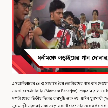
এসআইআরের (SIR) মাধ্যমে বৈধ ভোটারদের নাম বাদ দেওয়ার প্রত
মমতা বন্দ্যোপাধ্যায় (Mamata Banerjee)। শুক্রবার রাতভর
দশটা থেকে দ্বিতীয় দিনের কর্মসূচি শুরু হয়। এদিন যুবসাথী (Y
মুখ্যমন্ত্রী। এরপরই মঞ্চে সংস্কৃতিক পরিবেশনায় একের পর এক সঙ