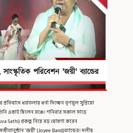
িবাদে ধর্মতলায় ধর্না দিচ্ছেন তৃণমূল সুপ্রিমো
 তিনি একাই ছিলেন মঞ্চে। শনিবার সকাল সাড়ে
uva Sathi) প্রকল্প নিয়ে বড় ঘোষণা করেন
্গীতানুষ্ঠান 'জয়ী' (Joyee Band)ব্যান্ডের। দলীয়