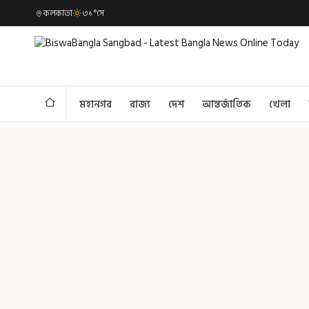
কলকাতা
৩১°সে
মহানগর
রাজ্য
দেশ
আন্তর্জাতিক
খেলা