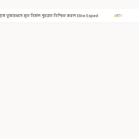
া! নিশ্চিত করল Elite Exped
নাগরিকত্ব দিতেই CAA! ৩০০ মতুয়াকে নাগরিকত্বের