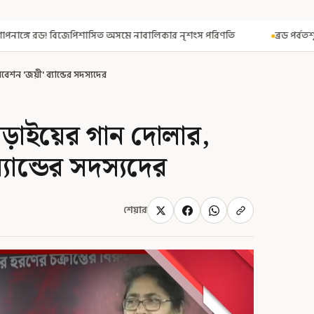
মে নাবালিকার নৃশংস পরিণতি
ব্রড পর্বতশৃঙ্গে তুষারধসে মৃত নির্মল পুরজ
েশন 'জয়ী' ব্যান্ডের সদস্যদের
লড়াইয়ের গান দোলার,
্যান্ডের সদস্যদের
শেয়ার