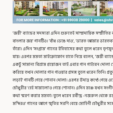
'জয়ী' ব্যান্ডের সদস্যরা এদিন শুরুতেই সাম্প্রদায়িক সম্প্রীতির 
বাংলার জয়' গানটিও। 'বাঁধ ভেঙে দাও', 'ভারত আমার ভারত
তাঁরা। এদিন 'সংগ্রাম' গানের ইতিহাসের কথা তুলে ধরেন তৃণমূ
যায়। এরপর মমতা মাইক্রোফোন হাতে নিয়ে বলেন, 'জয়ী ব্যা
একটু সামান্য বিশ্রাম প্রয়োজন তাই এবার গান গাইবেন দোলা
করিয়ে তখন দোলার গান গাওয়ার প্রসঙ্গ তুলে ধরেন তিনি। প্রত
লড়াই' গানটি গেয়ে শোনান দোলা। এরপর উদাত্ত কণ্ঠে গেয়ে
চৌধুরীর 'হেই সামালো'ও গেয়ে শোনান। এদিন মঞ্চে যখন সংগ
কথা স্মরণ করার মমতা। তুলে ধরেন রবীন্দ্র -নজরুল থেকে রজন
মন্দিরও' গানের আগে স্মৃতির সরণি বেয়ে মোহিনী চৌধুরীর সঙ্গে