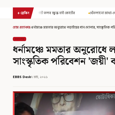
ব ক্ষুব্ধ হাই কোর্টের
থেঁতলানো মাথা-গোপনাঙ্গে রড! বিজেপিশাসিত অস
ব্রেকিং
হোম
›
মহানগর
›
ধর্নামঞ্চে মমতার অনুরোধে লড়াইয়ের গান দোলার, সাংস্কৃতিক পরিব
মহানগর
ধর্নামঞ্চে মমতার অনুরোধে 
সাংস্কৃতিক পরিবেশন 'জয়ী' ব
EBBS Desk
৭ মার্চ, ২০২৬