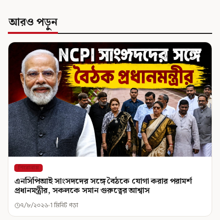
আরও পড়ুন
শিরোনাম
এনসিপিআই সাংসদদের সঙ্গে বৈঠকে যোগা করার পরামর্শ
প্রধানমন্ত্রীর, সকলকে সমান গুরুত্বের আশ্বাস
৭/৮/২০২৬
1 মিনিট পড়া