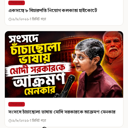
শিরোনাম
একসঙ্গে ৮ বিচারপতি নিয়োগ কলকাতা হাইকোর্টে
৬/৮/২০২৬
1 মিনিট পড়া
শিরোনাম
সংসদে চাঁচাছোলা ভাষায় মোদি সরকারকে আক্রমণ মেনকার
৬/৮/২০২৬
1 মিনিট পড়া