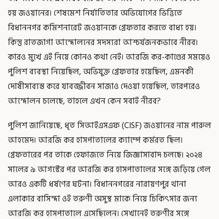
হয় জওয়ানের। শেষমেশ নির্যাতিতার অভিযোগের ভিত্তিতে
বিধাননগর কমিশনারেট জওয়ানকে গ্রেফতার করতে বাধ্য হয়।
কিন্তু রাতজাগা আন্দোলনের সদস্যরা আশ্চর্যজনকভাবে নীরব।
কারও মুখে এই নিয়ে কোনও কথা নেই। আরজি কর-কাণ্ডের সময়েও
পুলিশ ব্যবস্থা নিয়েছিল, অভিযুক্ত গ্রেফতার হয়েছিল, এমনকী
দোষীসাব্যস্ত করে যাবজ্জীবন সাজাও দেওয়া হয়েছিল, তারপরেও
আন্দোলন চলেছে, তাহলে এখন কেন সবাই নীরব?
পুলিশ জানিয়েছে, ধৃত সিআইএসএফ (CISF) জওয়ানের নাম পারুল
আহমেদ। আরজি কর হাসপাতালের ক্যাম্পে কর্মরত ছিল।
গ্রেফতারের পর তাকে হেফাজতে নিয়ে জিজ্ঞাসাবাদ চলছে। ২০২৪
সালের ৯ আগস্টের পর আরজি কর হাসপাতালের সঙ্গে জড়িয়ে গেল
আরও একটি ধর্ষণের ঘটনা। বিধাননগরের নারায়ণপুর থানা
এলাকার বাসিন্দা ওই তরুণী অসুস্থ মাকে নিয়ে চিকিৎসার জন্য
আরজি কর হাসপাতালে এসেছিলেন। সেখানেই তরুণীর সঙ্গে