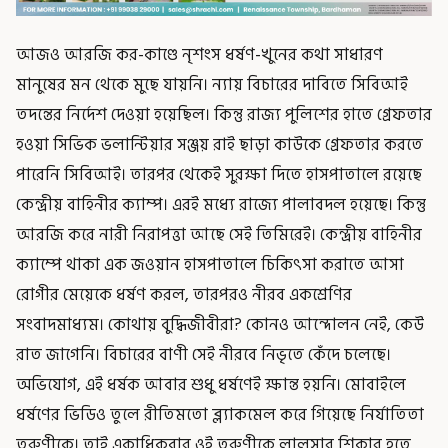
আজও আরজি কর-কাণ্ডে নৃশংস ধর্ষণ-খুনের কথা সাধারণ
মানুষের মন থেকে মুছে যায়নি। ন্যায় বিচারের দাবিতে সিবিআই
তদন্তের নির্দেশ দেওয়া হয়েছিল। কিন্তু রাজ্য পুলিশের হাতে গ্রেফতার
হওয়া সিভিক ভলান্টিয়ার সঞ্জয় রাই ছাড়া কাউকে গ্রেফতার করতে
পারেনি সিবিআই। তারপর থেকেই সুরক্ষা দিতে হাসপাতালে রয়েছে
কেন্দ্রীয় বাহিনীর ক্যাম্প। এরই মধ্যে রাজ্যে পালাবদল হয়েছে। কিন্তু
আরজি করে নারী নিরাপত্তা আছে সেই তিমিরেই। কেন্দ্রীয় বাহিনীর
ক্যাম্পে থাকা এক জওয়ান হাসপাতালে চিকিৎসা করাতে আসা
রোগীর মেয়েকে ধর্ষণ করল, তারপরও নীরব একশ্রেণির
সংবাদমাধ্যম। কোথায় বুদ্ধিজীবীরা? কোনও আন্দোলন নেই, কেউ
রাত জাগেনি। বিচারের বাণী সেই নীরবে নিভৃতে কেঁদে চলেছে।
অভিযোগ, এই ধর্ষক আবার শুধু ধর্ষণেই ক্ষান্ত হয়নি। মোবাইলে
ধর্ষণের ভিডিও তুলে রীতিমতো ব্ল্যাকমেল করে গিয়েছে নির্যাতিতা
তরুণীকে। তাই একাধিকবার ওই তরুণীকে লালসার শিকার হতে