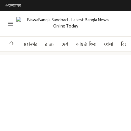
কলকাতা
মহানগর
রাজ্য
দেশ
আন্তর্জাতিক
খেলা
বিনো