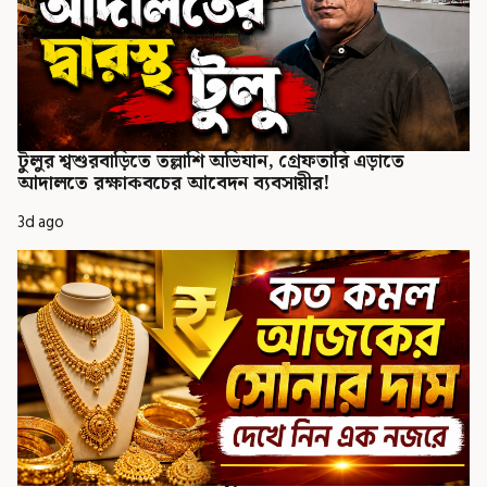
টুলুর শ্বশুরবাড়িতে তল্লাশি অভিযান, গ্রেফতারি এড়াতে
আদালতে রক্ষাকবচের আবেদন ব্যবসায়ীর!
3d ago