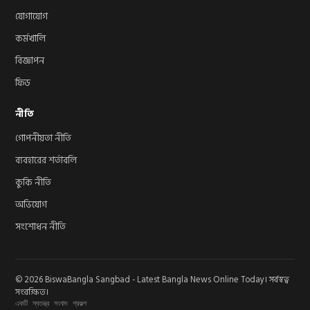
যোগাযোগ
কর্মখালি
বিজ্ঞাপন
ফিড
নীতি
গোপনীয়তা নীতি
ব্যবহারের শর্তাবলি
কুকি নীতি
অভিযোগ
সংশোধন নীতি
© 2026 BiswaBangla Sangbad - Latest Bangla News Online Today। সর্বস্বত্ব
সংরক্ষিত।
একটি স্বতন্ত্র সংবাদ প্রকল্প