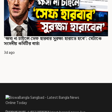
'ক্ষমা না চাইলে সেফ হারবার সুরক্ষা হারাতে হবে': মেটাকে
সংসদীয় কমিটির বার্তা
3d ago